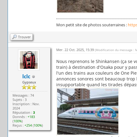
Mon petit site de photos souterraines :
http
Trouver
Mer. 22 Oct. 2025, 15:39
(Modification du message : 
Nous reprenons le Shinkansen (ça se vo
train) à destination d'Osaka pour y pa
l'un des trains aux couleurs de One Piec
lclc
annonces sonores sont beaucoup trop lo
Gypseux
insupportable quand les tirades dépas
Messages : 74
Sujets : 3
Inscription : Nov.
2024
Réputation :
3
Donnés :
+183
(
100%
)
Reçus :
+254
(
100%
)