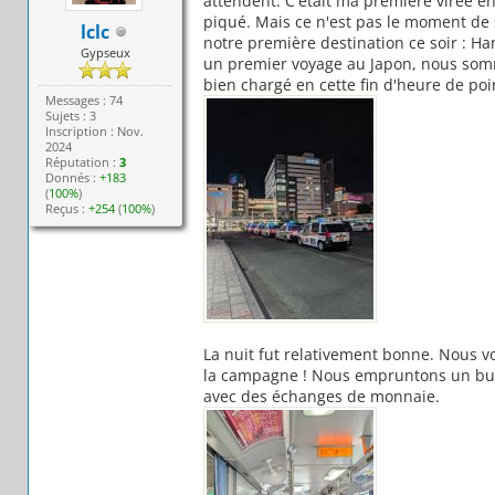
attendent. C'était ma première virée en
piqué. Mais ce n'est pas le moment de s
lclc
notre première destination ce soir : H
Gypseux
un premier voyage au Japon, nous somm
bien chargé en cette fin d'heure de poi
Messages : 74
Sujets : 3
Inscription : Nov.
2024
Réputation :
3
Donnés :
+183
(
100%
)
Reçus :
+254
(
100%
)
La nuit fut relativement bonne. Nous v
la campagne ! Nous empruntons un bus 
avec des échanges de monnaie.