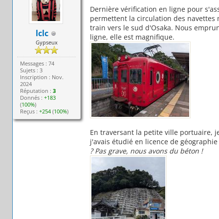
Dernière vérification en ligne pour s'a
permettent la circulation des navettes 
train vers le sud d'Osaka. Nous emprunt
lclc
ligne, elle est magnifique.
Gypseux
Messages : 74
Sujets : 3
Inscription : Nov.
2024
Réputation :
3
Donnés :
+183
(
100%
)
Reçus :
+254
(
100%
)
En traversant la petite ville portuaire,
j'avais étudié en licence de géographie
? Pas grave, nous avons du béton !