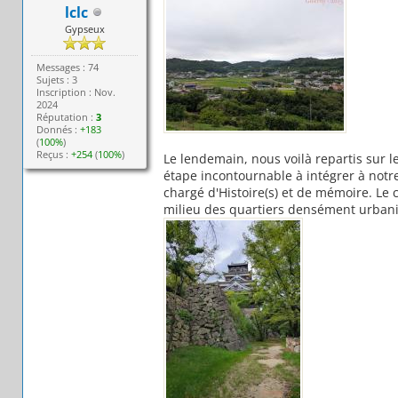
lclc
Gypseux
Messages : 74
Sujets : 3
Inscription : Nov.
2024
Réputation :
3
Donnés :
+183
(
100%
)
Reçus :
+254
(
100%
)
Le lendemain, nous voilà repartis sur l
étape incontournable à intégrer à notr
chargé d'Histoire(s) et de mémoire. Le 
milieu des quartiers densément urban