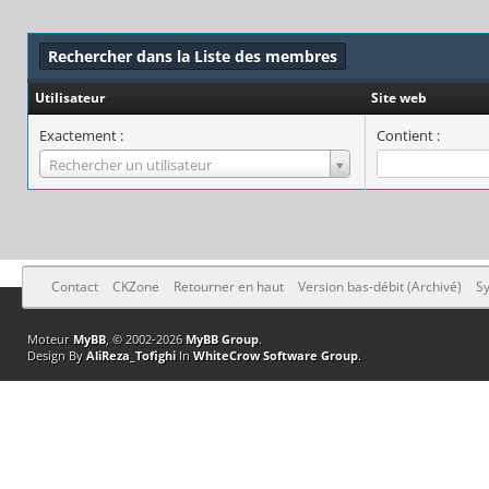
Rechercher dans la Liste des membres
Utilisateur
Site web
Exactement :
Contient :
Utilisateur
Rechercher un utilisateur
Contact
CKZone
Retourner en haut
Version bas-débit (Archivé)
Sy
Moteur
MyBB
, © 2002-2026
MyBB Group
.
Design By
AliReza_Tofighi
In
WhiteCrow Software Group
.