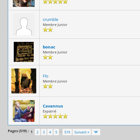
crumble
Membre Junior
bonac
Membre Junior
Flo
Membre Junior
Cavannus
Expatrié
Pages (519) :
…
1
2
3
4
5
519
Suivant »