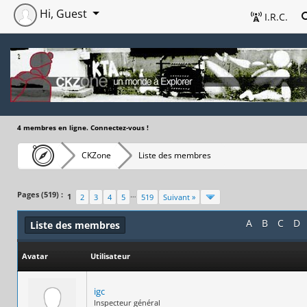
Hi, Guest
I.R.C.
4 membres en ligne. Connectez-vous !
CKZone
Liste des membres
Pages (519) :
…
1
2
3
4
5
519
Suivant »
A
B
C
D
Liste des membres
Avatar
Utilisateur
igc
Inspecteur général