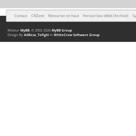
Contact
CKZone
Retourner en haut
Version bas-débit (Archivé)
Sy
Moteur
MyBB
, © 2002-2026
MyBB Group
.
Design By
AliReza_Tofighi
In
WhiteCrow Software Group
.