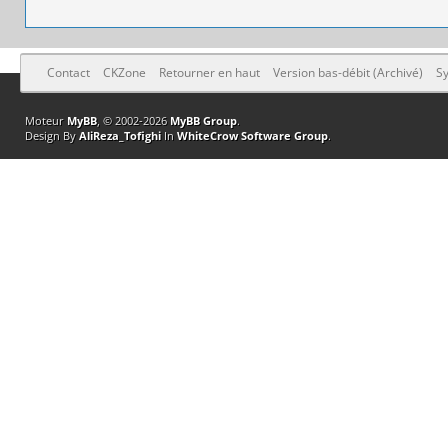
Contact
CKZone
Retourner en haut
Version bas-débit (Archivé)
Sy
Moteur
MyBB
, © 2002-2026
MyBB Group
.
Design By
AliReza_Tofighi
In
WhiteCrow Software Group
.