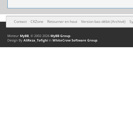
Contact
CKZone
Retourner en haut
Version bas-débit (Archivé)
Sy
Moteur
MyBB
, © 2002-2026
MyBB Group
.
Design By
AliReza_Tofighi
In
WhiteCrow Software Group
.