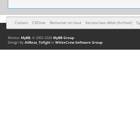
Contact
CKZone
Retourner en haut
Version bas-débit (Archivé)
Sy
Moteur
MyBB
, © 2002-2026
MyBB Group
.
Design By
AliReza_Tofighi
In
WhiteCrow Software Group
.