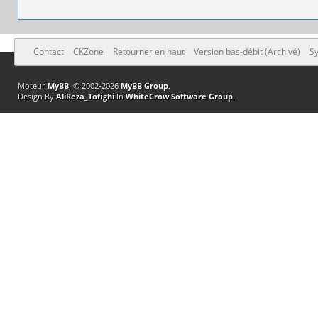
Contact
CKZone
Retourner en haut
Version bas-débit (Archivé)
Sy
Moteur
MyBB
, © 2002-2026
MyBB Group
.
Design By
AliReza_Tofighi
In
WhiteCrow Software Group
.