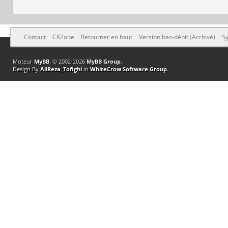
Contact
CKZone
Retourner en haut
Version bas-débit (Archivé)
Sy
Moteur
MyBB
, © 2002-2026
MyBB Group
.
Design By
AliReza_Tofighi
In
WhiteCrow Software Group
.