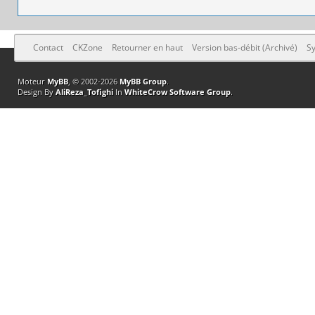
Contact
CKZone
Retourner en haut
Version bas-débit (Archivé)
Sy
Moteur
MyBB
, © 2002-2026
MyBB Group
.
Design By
AliReza_Tofighi
In
WhiteCrow Software Group
.