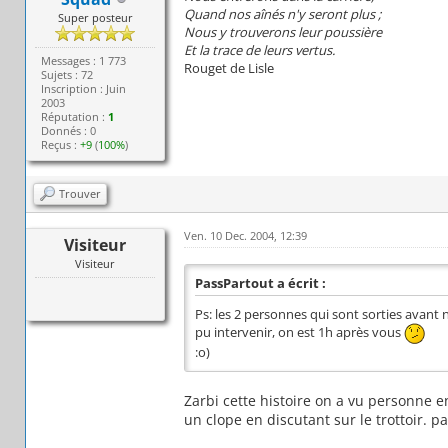
Quand nos aînés n'y seront plus ;
Super posteur
Nous y trouverons leur poussière
Et la trace de leurs vertus.
Messages : 1 773
Rouget de Lisle
Sujets : 72
Inscription : Juin
2003
Réputation :
1
Donnés : 0
Reçus :
+9
(
100%
)
Trouver
Ven. 10 Dec. 2004, 12:39
Visiteur
Visiteur
PassPartout a écrit :
Ps: les 2 personnes qui sont sorties avant n
pu intervenir, on est 1h après vous
:o)
Zarbi cette histoire on a vu personne 
un clope en discutant sur le trottoir. p