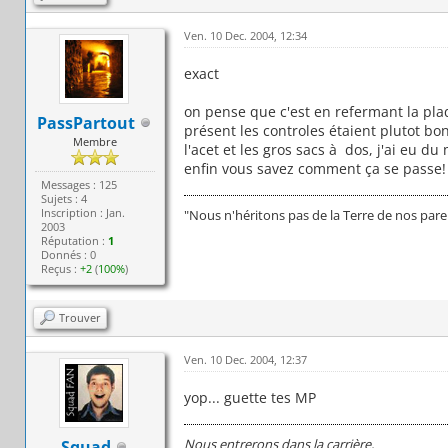
Ven. 10 Dec. 2004, 12:34
exact
on pense que c'est en refermant la pl
PassPartout
présent les controles étaient plutot bo
Membre
l'acet et les gros sacs à dos, j'ai eu d
enfin vous savez comment ça se passe!
Messages : 125
Sujets : 4
Inscription : Jan.
"Nous n'héritons pas de la Terre de nos par
2003
Réputation :
1
Donnés : 0
Reçus :
+2
(
100%
)
Trouver
Ven. 10 Dec. 2004, 12:37
yop... guette tes MP
Nous entrerons dans la carrière,
Squad