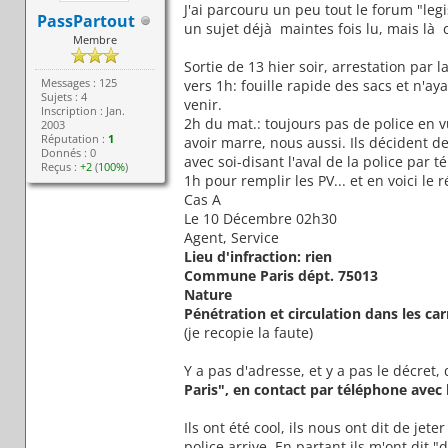
J'ai parcouru un peu tout le forum "legi
PassPartout
un sujet déjà maintes fois lu, mais là 
Membre
Sortie de 13 hier soir, arrestation par l
Messages : 125
vers 1h: fouille rapide des sacs et n'ay
Sujets : 4
venir.
Inscription : Jan.
2h du mat.: toujours pas de police en v
2003
Réputation :
1
avoir marre, nous aussi. Ils décident d
Donnés : 0
avec soi-disant l'aval de la police par t
Reçus :
+2
(
100%
)
1h pour remplir les PV... et en voici le 
Cas A
Le 10 Décembre 02h30
Agent, Service
Lieu d'infraction: rien
Commune Paris dépt. 75013
Nature
Pénétration et circulation dans les ca
(je recopie la faute)
Y a pas d'adresse, et y a pas le décret,
Paris", en contact par téléphone avec 
Ils ont été cool, ils nous ont dit de je
police arrive. En partant ils m'ont dit 