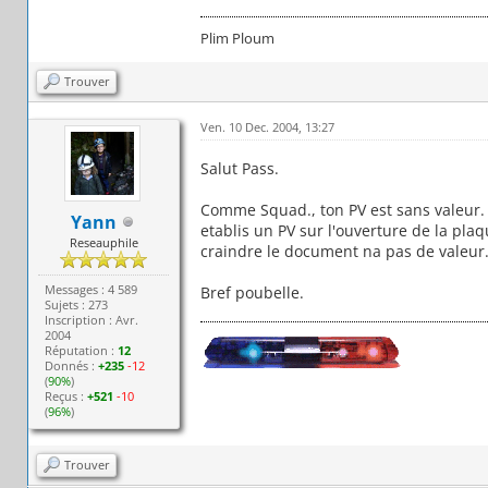
Plim Ploum
Trouver
Ven. 10 Dec. 2004, 13:27
Salut Pass.
Comme Squad., ton PV est sans valeur. Le
Yann
etablis un PV sur l'ouverture de la plaq
Reseauphile
craindre le document na pas de valeur. D
Messages : 4 589
Bref poubelle.
Sujets : 273
Inscription : Avr.
2004
Réputation :
12
Donnés :
+235
-12
(
90%
)
Reçus :
+521
-10
(
96%
)
Trouver