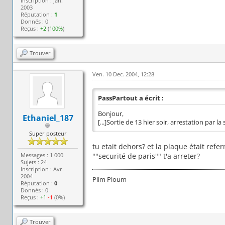
Inscription : Jan.
2003
Réputation :
1
Donnés : 0
Reçus :
+2
(
100%
)
Trouver
Ven. 10 Dec. 2004, 12:28
PassPartout a écrit :
Bonjour,
Ethaniel_187
[...]Sortie de 13 hier soir, arrestation par la
Super posteur
tu etait dehors? et la plaque était refe
Messages : 1 000
""securité de paris"" t'a arreter?
Sujets : 24
Inscription : Avr.
2004
Plim Ploum
Réputation :
0
Donnés : 0
Reçus :
+1
-1
(0%)
Trouver