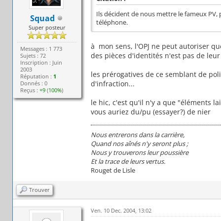
Ils décident de nous mettre le fameux PV, p
Squad
téléphone.
Super posteur
à mon sens, l'OPJ ne peut autoriser que
Messages : 1 773
des pièces d'identités n'est pas de leur
Sujets : 72
Inscription : Juin
2003
les prérogatives de ce semblant de pol
Réputation :
1
d'infraction...
Donnés : 0
Reçus :
+9
(
100%
)
le hic, c'est qu'il n'y a que "éléments l
vous auriez du/pu (essayer?) de nier
Nous entrerons dans la carrière,
Quand nos aînés n'y seront plus ;
Nous y trouverons leur poussière
Et la trace de leurs vertus.
Rouget de Lisle
Trouver
Ven. 10 Dec. 2004, 13:02