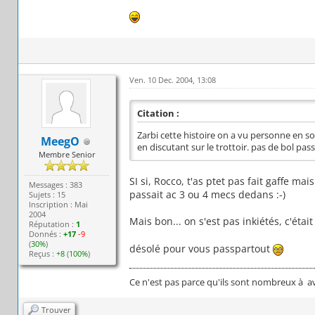
Ven. 10 Dec. 2004, 13:08
Citation :
Zarbi cette histoire on a vu personne en s
MeegO
en discutant sur le trottoir. pas de bol pas
Membre Senior
SI si, Rocco, t'as ptet pas fait gaffe mai
Messages : 383
passait ac 3 ou 4 mecs dedans :-)
Sujets : 15
Inscription : Mai
2004
Mais bon... on s'est pas inkiétés, c'était 
Réputation :
1
Donnés :
+17
-9
(
30%
)
désolé pour vous passpartout
Reçus :
+8
(
100%
)
Ce n'est pas parce qu'ils sont nombreux à avo
Trouver