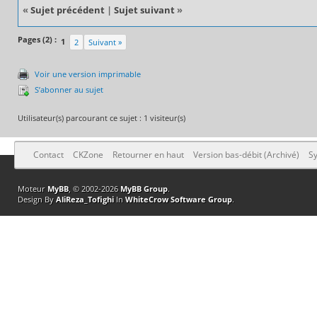
«
Sujet précédent
|
Sujet suivant
»
Pages (2) :
1
2
Suivant »
Voir une version imprimable
S’abonner au sujet
Utilisateur(s) parcourant ce sujet : 1 visiteur(s)
Contact
CKZone
Retourner en haut
Version bas-débit (Archivé)
Sy
Moteur
MyBB
, © 2002-2026
MyBB Group
.
Design By
AliReza_Tofighi
In
WhiteCrow Software Group
.