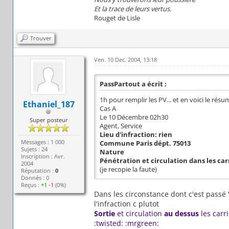
Et la trace de leurs vertus.
Rouget de Lisle
Trouver
Ven. 10 Dec. 2004, 13:18
PassPartout a écrit :
1h pour remplir les PV... et en voici le résu
Ethaniel_187
Cas A
Le 10 Décembre 02h30
Super posteur
Agent, Service
Lieu d'infraction: rien
Messages : 1 000
Commune Paris dépt. 75013
Sujets : 24
Nature
Inscription : Avr.
Pénétration et circulation dans les car
2004
(je recopie la faute)
Réputation :
0
Donnés : 0
Reçus :
+1
-1
(0%)
Dans les circonstance dont c'est passé 
l'infraction c plutot
Sortie
et circulation
au dessus
les carr
:twisted: :mrgreen: