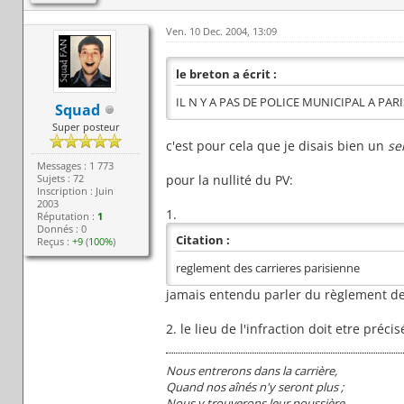
Ven. 10 Dec. 2004, 13:09
le breton a écrit :
IL N Y A PAS DE POLICE MUNICIPAL A PARI
Squad
Super posteur
c'est pour cela que je disais bien un
se
Messages : 1 773
Sujets : 72
pour la nullité du PV:
Inscription : Juin
2003
1.
Réputation :
1
Donnés : 0
Citation :
Reçus :
+9
(
100%
)
reglement des carrieres parisienne
jamais entendu parler du règlement des 
2. le lieu de l'infraction doit etre précis
Nous entrerons dans la carrière,
Quand nos aînés n'y seront plus ;
Nous y trouverons leur poussière