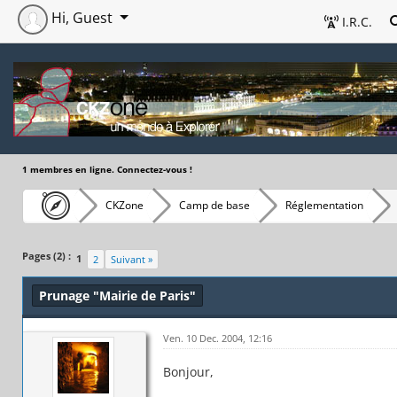
Hi, Guest
I.R.C.
1 membres en ligne. Connectez-vous !
CKZone
Camp de base
Réglementation
Pages (2) :
1
2
Suivant »
Prunage "Mairie de Paris"
Ven. 10 Dec. 2004, 12:16
Bonjour,