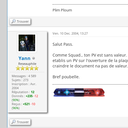
Plim Ploum
Trouver
Ven. 10 Dec. 2004, 13:27
Salut Pass.
Comme Squad., ton PV est sans valeur. Le
Yann
etablis un PV sur l'ouverture de la plaq
Reseauphile
craindre le document na pas de valeur. D
Messages : 4 589
Bref poubelle.
Sujets : 273
Inscription : Avr.
2004
Réputation :
12
Donnés :
+235
-12
(
90%
)
Reçus :
+521
-10
(
96%
)
Trouver