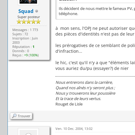
Ils décident de nous mettre le fameux PV, p
Squad
téléphone.
Super posteur
à mon sens, l'OPJ ne peut autoriser que
Messages : 1 773
des pièces d'identités n'est pas de leur
Sujets : 72
Inscription : Juin
2003
les prérogatives de ce semblant de pol
Réputation :
1
d'infraction...
Donnés : 0
Reçus :
+9
(
100%
)
le hic, c'est qu'il n'y a que "éléments l
vous auriez du/pu (essayer?) de nier
Nous entrerons dans la carrière,
Quand nos aînés n'y seront plus ;
Nous y trouverons leur poussière
Et la trace de leurs vertus.
Rouget de Lisle
Trouver
Ven. 10 Dec. 2004, 13:02