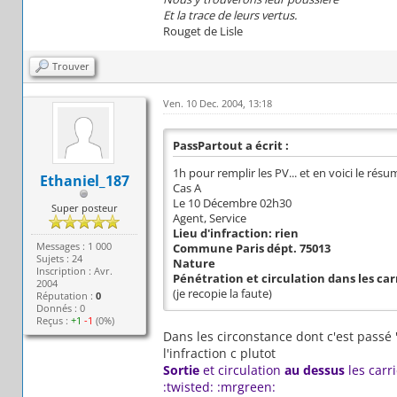
Et la trace de leurs vertus.
Rouget de Lisle
Trouver
Ven. 10 Dec. 2004, 13:18
PassPartout a écrit :
1h pour remplir les PV... et en voici le résu
Ethaniel_187
Cas A
Le 10 Décembre 02h30
Super posteur
Agent, Service
Lieu d'infraction: rien
Messages : 1 000
Commune Paris dépt. 75013
Sujets : 24
Nature
Inscription : Avr.
Pénétration et circulation dans les car
2004
(je recopie la faute)
Réputation :
0
Donnés : 0
Reçus :
+1
-1
(0%)
Dans les circonstance dont c'est passé 
l'infraction c plutot
Sortie
et circulation
au dessus
les carr
:twisted: :mrgreen: