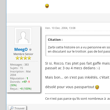
Ven. 10 Dec. 2004, 13:08
Citation :
Zarbi cette histoire on a vu personne en s
MeegO
en discutant sur le trottoir. pas de bol pas
Membre Senior
SI si, Rocco, t'as ptet pas fait gaffe mai
Messages : 383
passait ac 3 ou 4 mecs dedans :-)
Sujets : 15
Inscription : Mai
2004
Mais bon... on s'est pas inkiétés, c'était 
Réputation :
1
Donnés :
+17
-9
(
30%
)
désolé pour vous passpartout
Reçus :
+8
(
100%
)
Ce n'est pas parce qu'ils sont nombreux à avo
Trouver