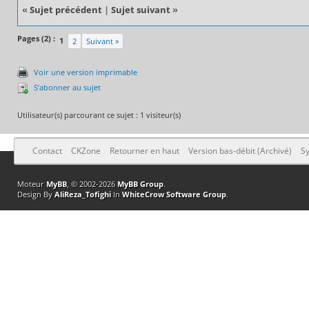
«
Sujet précédent
|
Sujet suivant
»
Pages (2) :
1
2
Suivant »
Voir une version imprimable
S’abonner au sujet
Utilisateur(s) parcourant ce sujet : 1 visiteur(s)
Contact
CKZone
Retourner en haut
Version bas-débit (Archivé)
Sy
Moteur
MyBB
, © 2002-2026
MyBB Group
.
Design By
AliReza_Tofighi
In
WhiteCrow Software Group
.