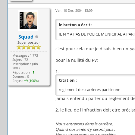
Ven. 10 Dec. 2004, 13:09
le breton a écrit :
IL N Y A PAS DE POLICE MUNICIPAL A PARI
Squad
Super posteur
c'est pour cela que je disais bien un
se
Messages : 1 773
Sujets : 72
pour la nullité du PV:
Inscription : Juin
2003
1.
Réputation :
1
Donnés : 0
Citation :
Reçus :
+9
(
100%
)
reglement des carrieres parisienne
jamais entendu parler du règlement des 
2. le lieu de l'infraction doit etre précis
Nous entrerons dans la carrière,
Quand nos aînés n'y seront plus ;
Nous y trouverons leur poussière