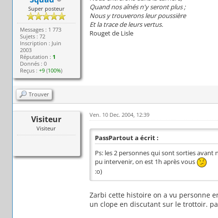
Quand nos aînés n'y seront plus ;
Super posteur
Nous y trouverons leur poussière
Et la trace de leurs vertus.
Messages : 1 773
Rouget de Lisle
Sujets : 72
Inscription : Juin
2003
Réputation :
1
Donnés : 0
Reçus :
+9
(
100%
)
Trouver
Ven. 10 Dec. 2004, 12:39
Visiteur
Visiteur
PassPartout a écrit :
Ps: les 2 personnes qui sont sorties avant n
pu intervenir, on est 1h après vous
:o)
Zarbi cette histoire on a vu personne 
un clope en discutant sur le trottoir. p