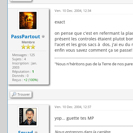
Ven. 10 Dec. 2004, 12:34
exact
on pense que c'est en refermant la pl
PassPartout
présent les controles étaient plutot bo
Membre
l'acet et les gros sacs à dos, j'ai eu d
enfin vous savez comment ça se passe!
Messages : 125
Sujets : 4
Inscription : Jan.
"Nous n'héritons pas de la Terre de nos par
2003
Réputation :
1
Donnés : 0
Reçus :
+2
(
100%
)
Trouver
Ven. 10 Dec. 2004, 12:37
yop... guette tes MP
Nous entrerons dans la carrière,
Squad