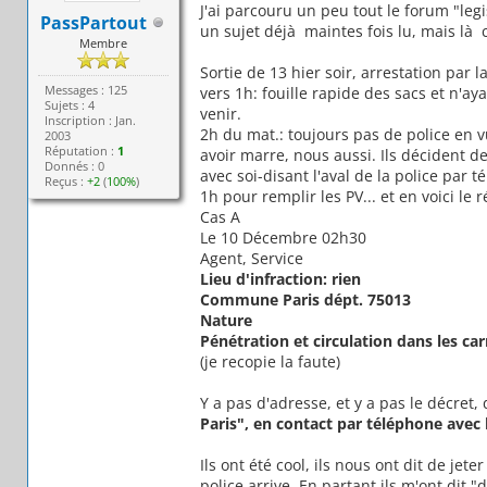
J'ai parcouru un peu tout le forum "legi
PassPartout
un sujet déjà maintes fois lu, mais là 
Membre
Sortie de 13 hier soir, arrestation par l
Messages : 125
vers 1h: fouille rapide des sacs et n'ay
Sujets : 4
venir.
Inscription : Jan.
2h du mat.: toujours pas de police en v
2003
Réputation :
1
avoir marre, nous aussi. Ils décident d
Donnés : 0
avec soi-disant l'aval de la police par t
Reçus :
+2
(
100%
)
1h pour remplir les PV... et en voici le 
Cas A
Le 10 Décembre 02h30
Agent, Service
Lieu d'infraction: rien
Commune Paris dépt. 75013
Nature
Pénétration et circulation dans les ca
(je recopie la faute)
Y a pas d'adresse, et y a pas le décret,
Paris", en contact par téléphone avec 
Ils ont été cool, ils nous ont dit de je
police arrive. En partant ils m'ont dit 