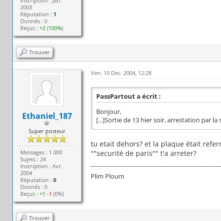
Inscription : Jan.
2003
Réputation :
1
Donnés : 0
Reçus :
+2
(
100%
)
Trouver
Ven. 10 Dec. 2004, 12:28
PassPartout a écrit :
Bonjour,
Ethaniel_187
[...]Sortie de 13 hier soir, arrestation par la
Super posteur
tu etait dehors? et la plaque était refe
Messages : 1 000
""securité de paris"" t'a arreter?
Sujets : 24
Inscription : Avr.
2004
Plim Ploum
Réputation :
0
Donnés : 0
Reçus :
+1
-1
(0%)
Trouver