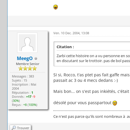
Ven. 10 Dec. 2004, 13:08
Citation :
Zarbi cette histoire on a vu personne en s
MeegO
en discutant sur le trottoir. pas de bol pas
Membre Senior
SI si, Rocco, t'as ptet pas fait gaffe mai
Messages : 383
passait ac 3 ou 4 mecs dedans :-)
Sujets : 15
Inscription : Mai
2004
Mais bon... on s'est pas inkiétés, c'était 
Réputation :
1
Donnés :
+17
-9
(
30%
)
désolé pour vous passpartout
Reçus :
+8
(
100%
)
Ce n'est pas parce qu'ils sont nombreux à avo
Trouver