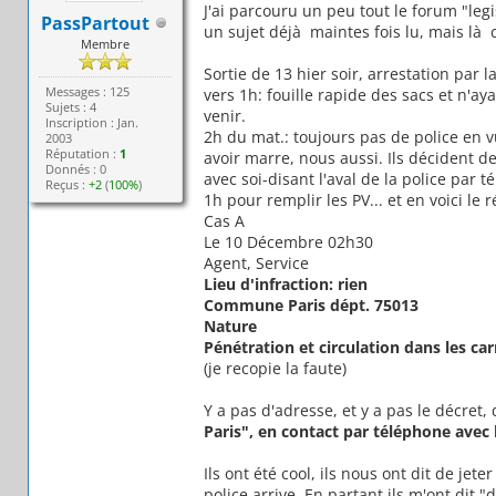
J'ai parcouru un peu tout le forum "legi
PassPartout
un sujet déjà maintes fois lu, mais là 
Membre
Sortie de 13 hier soir, arrestation par l
Messages : 125
vers 1h: fouille rapide des sacs et n'ay
Sujets : 4
venir.
Inscription : Jan.
2h du mat.: toujours pas de police en v
2003
Réputation :
1
avoir marre, nous aussi. Ils décident d
Donnés : 0
avec soi-disant l'aval de la police par t
Reçus :
+2
(
100%
)
1h pour remplir les PV... et en voici le 
Cas A
Le 10 Décembre 02h30
Agent, Service
Lieu d'infraction: rien
Commune Paris dépt. 75013
Nature
Pénétration et circulation dans les ca
(je recopie la faute)
Y a pas d'adresse, et y a pas le décret,
Paris", en contact par téléphone avec 
Ils ont été cool, ils nous ont dit de je
police arrive. En partant ils m'ont dit 