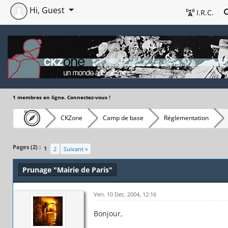
Hi, Guest
I.R.C.
1 membres en ligne. Connectez-vous !
CKZone
Camp de base
Réglementation
Pages (2) :
1
2
Suivant »
Prunage "Mairie de Paris"
Ven. 10 Dec. 2004, 12:16
Bonjour,