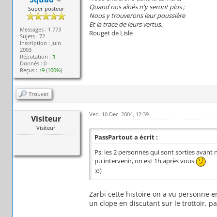
Quand nos aînés n'y seront plus ;
Super posteur
Nous y trouverons leur poussière
Et la trace de leurs vertus.
Messages : 1 773
Rouget de Lisle
Sujets : 72
Inscription : Juin
2003
Réputation :
1
Donnés : 0
Reçus :
+9
(
100%
)
Trouver
Ven. 10 Dec. 2004, 12:39
Visiteur
Visiteur
PassPartout a écrit :
Ps: les 2 personnes qui sont sorties avant n
pu intervenir, on est 1h après vous
:o)
Zarbi cette histoire on a vu personne 
un clope en discutant sur le trottoir. p