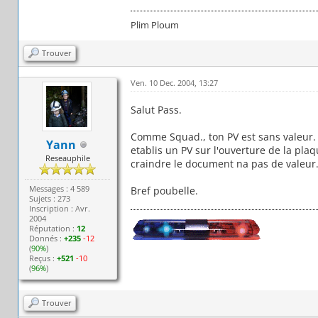
Plim Ploum
Trouver
Ven. 10 Dec. 2004, 13:27
Salut Pass.
Comme Squad., ton PV est sans valeur. Le
Yann
etablis un PV sur l'ouverture de la plaq
Reseauphile
craindre le document na pas de valeur. D
Messages : 4 589
Bref poubelle.
Sujets : 273
Inscription : Avr.
2004
Réputation :
12
Donnés :
+235
-12
(
90%
)
Reçus :
+521
-10
(
96%
)
Trouver