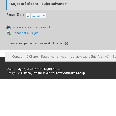
«
Sujet précédent
|
Sujet suivant
»
Pages (2) :
1
2
Suivant »
Voir une version imprimable
S’abonner au sujet
Utilisateur(s) parcourant ce sujet : 1 visiteur(s)
Contact
CKZone
Retourner en haut
Version bas-débit (Archivé)
Sy
Moteur
MyBB
, © 2002-2026
MyBB Group
.
Design By
AliReza_Tofighi
In
WhiteCrow Software Group
.