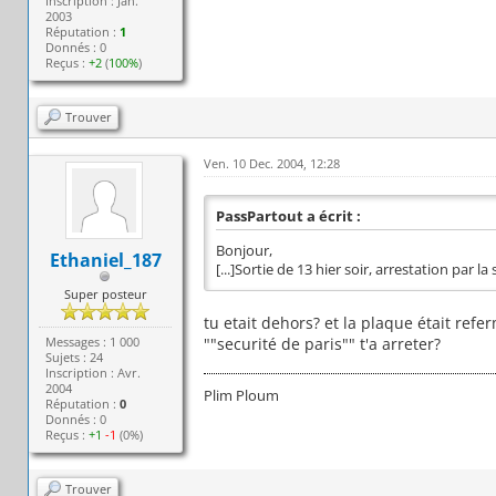
Inscription : Jan.
2003
Réputation :
1
Donnés : 0
Reçus :
+2
(
100%
)
Trouver
Ven. 10 Dec. 2004, 12:28
PassPartout a écrit :
Bonjour,
Ethaniel_187
[...]Sortie de 13 hier soir, arrestation par la
Super posteur
tu etait dehors? et la plaque était refe
Messages : 1 000
""securité de paris"" t'a arreter?
Sujets : 24
Inscription : Avr.
2004
Plim Ploum
Réputation :
0
Donnés : 0
Reçus :
+1
-1
(0%)
Trouver