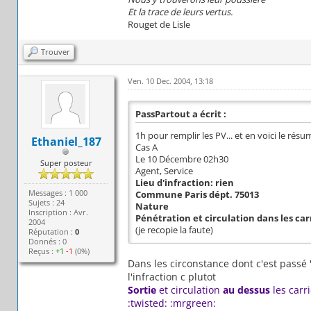
Et la trace de leurs vertus.
Rouget de Lisle
Trouver
Ven. 10 Dec. 2004, 13:18
PassPartout a écrit :
1h pour remplir les PV... et en voici le résu
Ethaniel_187
Cas A
Le 10 Décembre 02h30
Super posteur
Agent, Service
Lieu d'infraction: rien
Messages : 1 000
Commune Paris dépt. 75013
Sujets : 24
Nature
Inscription : Avr.
Pénétration et circulation dans les car
2004
(je recopie la faute)
Réputation :
0
Donnés : 0
Reçus :
+1
-1
(0%)
Dans les circonstance dont c'est passé 
l'infraction c plutot
Sortie
et circulation
au dessus
les carr
:twisted: :mrgreen: