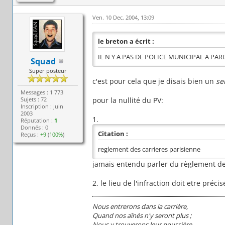
Ven. 10 Dec. 2004, 13:09
le breton a écrit :
IL N Y A PAS DE POLICE MUNICIPAL A PARI
Squad
Super posteur
c'est pour cela que je disais bien un
se
Messages : 1 773
Sujets : 72
pour la nullité du PV:
Inscription : Juin
2003
1.
Réputation :
1
Donnés : 0
Citation :
Reçus :
+9
(
100%
)
reglement des carrieres parisienne
jamais entendu parler du règlement des 
2. le lieu de l'infraction doit etre précis
Nous entrerons dans la carrière,
Quand nos aînés n'y seront plus ;
Nous y trouverons leur poussière