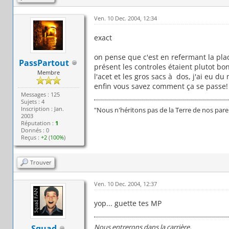
Ven. 10 Dec. 2004, 12:34
exact
on pense que c'est en refermant la pl
PassPartout
présent les controles étaient plutot bo
Membre
l'acet et les gros sacs à dos, j'ai eu d
enfin vous savez comment ça se passe!
Messages : 125
Sujets : 4
Inscription : Jan.
"Nous n'héritons pas de la Terre de nos par
2003
Réputation :
1
Donnés : 0
Reçus :
+2
(
100%
)
Trouver
Ven. 10 Dec. 2004, 12:37
yop... guette tes MP
Nous entrerons dans la carrière,
Squad