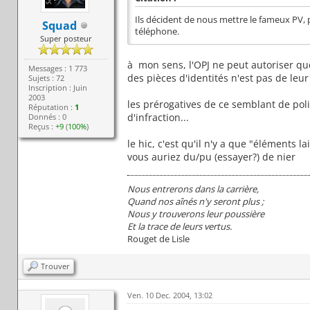
Ils décident de nous mettre le fameux PV, p
Squad
téléphone.
Super posteur
à mon sens, l'OPJ ne peut autoriser que
Messages : 1 773
des pièces d'identités n'est pas de leur
Sujets : 72
Inscription : Juin
2003
les prérogatives de ce semblant de pol
Réputation :
1
d'infraction...
Donnés : 0
Reçus :
+9
(
100%
)
le hic, c'est qu'il n'y a que "éléments l
vous auriez du/pu (essayer?) de nier
Nous entrerons dans la carrière,
Quand nos aînés n'y seront plus ;
Nous y trouverons leur poussière
Et la trace de leurs vertus.
Rouget de Lisle
Trouver
Ven. 10 Dec. 2004, 13:02