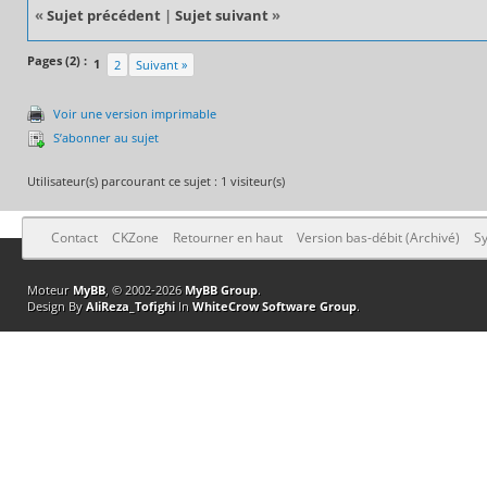
«
Sujet précédent
|
Sujet suivant
»
Pages (2) :
1
2
Suivant »
Voir une version imprimable
S’abonner au sujet
Utilisateur(s) parcourant ce sujet : 1 visiteur(s)
Contact
CKZone
Retourner en haut
Version bas-débit (Archivé)
Sy
Moteur
MyBB
, © 2002-2026
MyBB Group
.
Design By
AliReza_Tofighi
In
WhiteCrow Software Group
.