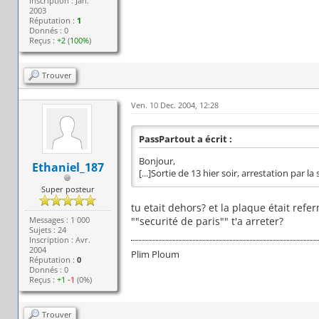
Inscription : Jan.
2003
Réputation :
1
Donnés : 0
Reçus :
+2
(
100%
)
Trouver
Ven. 10 Dec. 2004, 12:28
PassPartout a écrit :
Bonjour,
Ethaniel_187
[...]Sortie de 13 hier soir, arrestation par la
Super posteur
tu etait dehors? et la plaque était refe
Messages : 1 000
""securité de paris"" t'a arreter?
Sujets : 24
Inscription : Avr.
2004
Plim Ploum
Réputation :
0
Donnés : 0
Reçus :
+1
-1
(0%)
Trouver