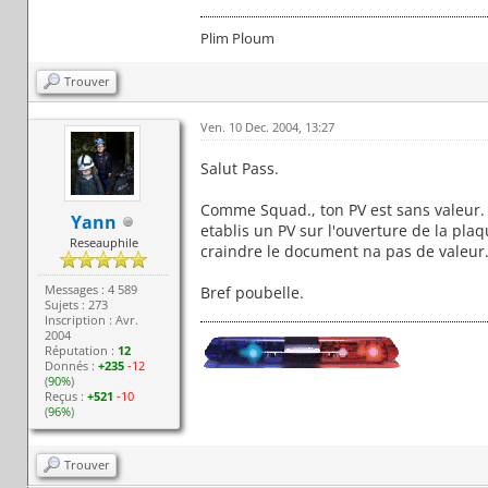
Plim Ploum
Trouver
Ven. 10 Dec. 2004, 13:27
Salut Pass.
Comme Squad., ton PV est sans valeur. Le
Yann
etablis un PV sur l'ouverture de la plaq
Reseauphile
craindre le document na pas de valeur. D
Messages : 4 589
Bref poubelle.
Sujets : 273
Inscription : Avr.
2004
Réputation :
12
Donnés :
+235
-12
(
90%
)
Reçus :
+521
-10
(
96%
)
Trouver