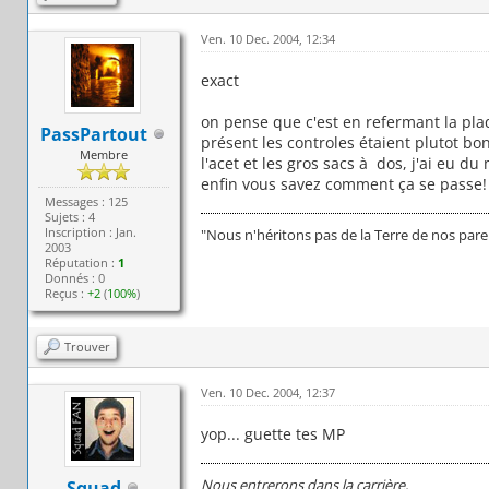
Ven. 10 Dec. 2004, 12:34
exact
on pense que c'est en refermant la pl
PassPartout
présent les controles étaient plutot bo
Membre
l'acet et les gros sacs à dos, j'ai eu d
enfin vous savez comment ça se passe!
Messages : 125
Sujets : 4
Inscription : Jan.
"Nous n'héritons pas de la Terre de nos par
2003
Réputation :
1
Donnés : 0
Reçus :
+2
(
100%
)
Trouver
Ven. 10 Dec. 2004, 12:37
yop... guette tes MP
Nous entrerons dans la carrière,
Squad