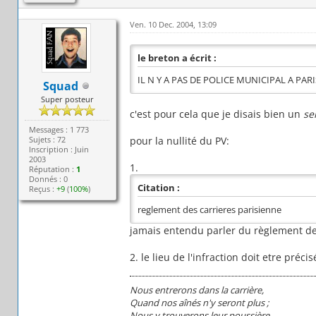
Ven. 10 Dec. 2004, 13:09
le breton a écrit :
IL N Y A PAS DE POLICE MUNICIPAL A PARI
Squad
Super posteur
c'est pour cela que je disais bien un
se
Messages : 1 773
Sujets : 72
pour la nullité du PV:
Inscription : Juin
2003
1.
Réputation :
1
Donnés : 0
Citation :
Reçus :
+9
(
100%
)
reglement des carrieres parisienne
jamais entendu parler du règlement des 
2. le lieu de l'infraction doit etre précis
Nous entrerons dans la carrière,
Quand nos aînés n'y seront plus ;
Nous y trouverons leur poussière