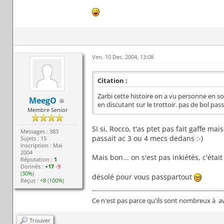
Ven. 10 Dec. 2004, 13:08
Citation :
Zarbi cette histoire on a vu personne en s
MeegO
en discutant sur le trottoir. pas de bol pas
Membre Senior
SI si, Rocco, t'as ptet pas fait gaffe mai
Messages : 383
passait ac 3 ou 4 mecs dedans :-)
Sujets : 15
Inscription : Mai
2004
Mais bon... on s'est pas inkiétés, c'était 
Réputation :
1
Donnés :
+17
-9
(
30%
)
désolé pour vous passpartout
Reçus :
+8
(
100%
)
Ce n'est pas parce qu'ils sont nombreux à avo
Trouver