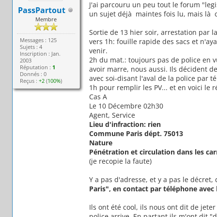
J'ai parcouru un peu tout le forum "legi
PassPartout
un sujet déjà maintes fois lu, mais là 
Membre
Sortie de 13 hier soir, arrestation par l
Messages : 125
vers 1h: fouille rapide des sacs et n'ay
Sujets : 4
venir.
Inscription : Jan.
2h du mat.: toujours pas de police en v
2003
Réputation :
1
avoir marre, nous aussi. Ils décident d
Donnés : 0
avec soi-disant l'aval de la police par t
Reçus :
+2
(
100%
)
1h pour remplir les PV... et en voici le 
Cas A
Le 10 Décembre 02h30
Agent, Service
Lieu d'infraction: rien
Commune Paris dépt. 75013
Nature
Pénétration et circulation dans les ca
(je recopie la faute)
Y a pas d'adresse, et y a pas le décret,
Paris", en contact par téléphone avec 
Ils ont été cool, ils nous ont dit de je
police arrive. En partant ils m'ont dit 