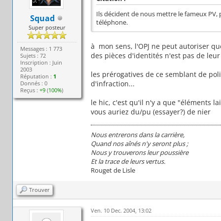
Ils décident de nous mettre le fameux PV, p
Squad
téléphone.
Super posteur
à mon sens, l'OPJ ne peut autoriser que
Messages : 1 773
des pièces d'identités n'est pas de leur
Sujets : 72
Inscription : Juin
2003
les prérogatives de ce semblant de pol
Réputation :
1
d'infraction...
Donnés : 0
Reçus :
+9
(
100%
)
le hic, c'est qu'il n'y a que "éléments l
vous auriez du/pu (essayer?) de nier
Nous entrerons dans la carrière,
Quand nos aînés n'y seront plus ;
Nous y trouverons leur poussière
Et la trace de leurs vertus.
Rouget de Lisle
Trouver
Ven. 10 Dec. 2004, 13:02