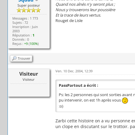
Quand nos aînés n'y seront plus ;
Super posteur
Nous y trouverons leur poussière
Et la trace de leurs vertus.
Messages : 1 773
Rouget de Lisle
Sujets : 72
Inscription : Juin
2003
Réputation :
1
Donnés : 0
Reçus :
+9
(
100%
)
Trouver
Ven. 10 Dec. 2004, 12:39
Visiteur
Visiteur
PassPartout a écrit :
Ps: les 2 personnes qui sont sorties avant n
pu intervenir, on est 1h après vous
:o)
Zarbi cette histoire on a vu personne 
un clope en discutant sur le trottoir. p