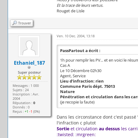
Et la trace de leurs vertus.
Rouget de Lisle
Trouver
Ven. 10 Dec. 2004, 13:18
PassPartout a écrit :
1h pour remplir les PV... et en voici le résu
Ethaniel_187
Cas A
Le 10 Décembre 02h30
Super posteur
Agent, Service
Lieu d'infraction: rien
Messages : 1 000
Commune Paris dépt. 75013
Sujets : 24
Nature
Inscription : Avr.
Pénétration et circulation dans les car
2004
(je recopie la faute)
Réputation :
0
Donnés : 0
Reçus :
+1
-1
(0%)
Dans les circonstance dont c'est passé 
l'infraction c plutot
Sortie
et circulation
au dessus
les carr
:twisted: :mrgreen: