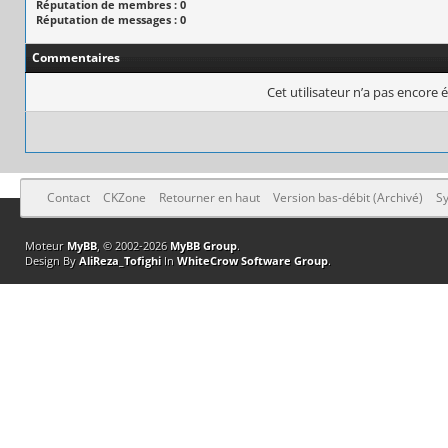
Réputation de membres : 0
Réputation de messages : 0
Commentaires
Cet utilisateur n’a pas encore é
Contact
CKZone
Retourner en haut
Version bas-débit (Archivé)
Sy
Moteur
MyBB
, © 2002-2026
MyBB Group
.
Design By
AliReza_Tofighi
In
WhiteCrow Software Group
.