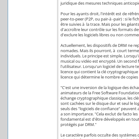
juridique des mesures techniques anticopie
Pour les ayants droit, l'intérêt est de réfr
peer-to-peer (P2P, ou pair-à -pair) : si le f
être suivies à la trace. Mais pour les géants 
d'accroître leur contrôle sur les formats des
d'exclure les logiciels libres ou non comm
Actuellement, les dispositifs de DRM ne r
nomades. Mais ils pourront, à court terme,
individuels. Le principe est simple. Lorsqu
musical ou vidéo est encrypté. Un second fich
l'utilisateur. Lorsqu'un logiciel de lecture 
licence qui contient la clé cryptographique 
licence qui détermine le nombre de copies qu
"C'est une inversion de la logique des éc
animateurs de la Free Software Foundation
échange cryptographique classique, les clés 
sont cachées sur le disque dur et seul le lo
seuls des "logiciels de confiance" peuvent 
a son importance. "Cela exclut de facto les 
fondamental est d'être développés en toute 
protégés par DRM."
Le caractère parfois occulte des systèmes