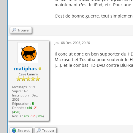
maintenant c'est le iPod, etc. Pour une 
C'est de bonne guerre, tout simplemen
Trouver
Jeu. 08 Dec. 2005, 20:20
Il conclut donc en bon supporter du HD
Microsoft et Toshiba pour soutenir le
[...], et le combat HD-DVD contre Blu-R
matiphas
Cave Canem
Messages : 919
Sujets : 67
Inscription : Dec.
2003
Réputation :
5
Donnés :
+56
-21
(
45%
)
Reçus :
+65
-12
(
68%
)
Site web
Trouver