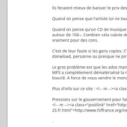
Ils feraient mieux de baisser le prix d
Quand on pense que l'artiste lui ne to
Quand on pense qu'un CD de musique c
autour de 10â¬. Combien cela coà»te de
vraiment pour des cons.
C'est de leur faute si les gens copies. 
donwload, personne ou presque ne pira
Le gros problème est que les ados mai
MP3 a complètement dématérialisé la 
bouclé. A force de nous vendre le monde 
Plus d'info sur ce site : <!-- m --><a cl
Pressions sur le gouvernement pour fair
<!-- m --><a class="postlink" href="htt
25.fr.html">http://www.fsffrance.org/ne
.