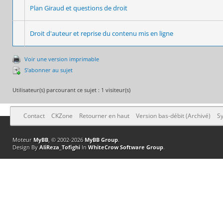
Plan Giraud et questions de droit
Droit d'auteur et reprise du contenu mis en ligne
Voir une version imprimable
S’abonner au sujet
Utilisateur(s) parcourant ce sujet : 1 visiteur(s)
Contact
CKZone
Retourner en haut
Version bas-débit (Archivé)
Sy
Moteur
MyBB
, © 2002-2026
MyBB Group
.
Design By
AliReza_Tofighi
In
WhiteCrow Software Group
.