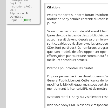
Sujets : 9
Inscription : Août
Citation :
2004
Réputation :
0
Waltos rapporte sur notre forum les inform
Donnés : 0
rootkit de Sony semble contenir du code i
Reçus :
+6
(
100%
)
journal.
Selon un expert connu de Webwereld, le ro
lignes de code issues de deux bibliothèque
auteur, serait devenu depuis sa première v
sont capables de rivaliser avec les enco
CDex font parti des très nombreux programme
que "son modèle de développement open-sour
efforts joints par toute une communauté 
meilleurs encodeurs actuels.
Piratons pour contrer les pirates
Or pour permettre à ces développeurs d'amé
General Public Licence). Cette licence dér
modifier la bibliothèque, mais sous certain
mentionnant la licence LGPL, et de mettre à 
Avec son rootkit, Sony n'a visiblement res
Bien sà»r, Sony BMG n'est pas le responsab