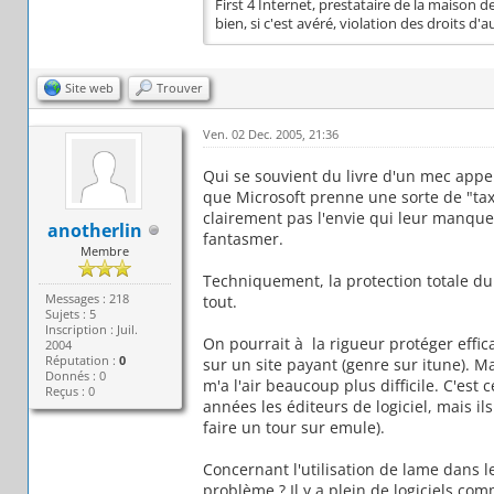
First 4 Internet, prestataire de la maison de
bien, si c'est avéré, violation des droits 
Site web
Trouver
Ven. 02 Dec. 2005, 21:36
Qui se souvient du livre d'un mec appel
que Microsoft prenne une sorte de "taxe 
clairement pas l'envie qui leur manque
anotherlin
fantasmer.
Membre
Techniquement, la protection totale du 
Messages : 218
tout.
Sujets : 5
Inscription : Juil.
On pourrait à la rigueur protéger effi
2004
Réputation :
0
sur un site payant (genre sur itune). M
Donnés : 0
m'a l'air beaucoup plus difficile. C'est
Reçus : 0
années les éditeurs de logiciel, mais ils
faire un tour sur emule).
Concernant l'utilisation de lame dans l
problème ? Il y a plein de logiciels co