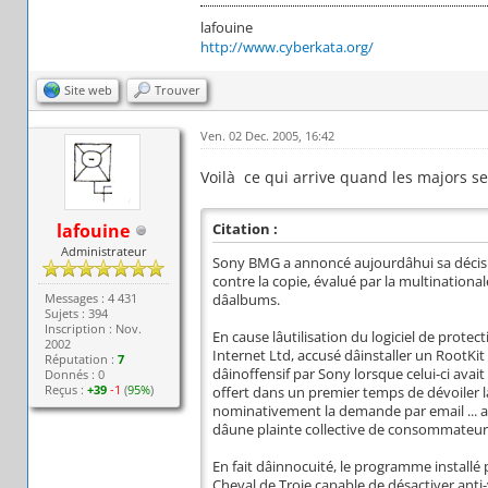
lafouine
http://www.cyberkata.org/
Site web
Trouver
Ven. 02 Dec. 2005, 16:42
Voilà ce qui arrive quand les majors s
lafouine
Citation :
Administrateur
Sony BMG a annoncé aujourdâhui sa décisi
contre la copie, évalué par la multinational
Messages : 4 431
dâalbums.
Sujets : 394
Inscription : Nov.
En cause lâutilisation du logiciel de prot
2002
Internet Ltd, accusé dâinstaller un RootKi
Réputation :
7
dâinoffensif par Sony lorsque celui-ci av
Donnés : 0
Reçus :
+39
-1
(
95%
)
offert dans un premier temps de dévoiler la
nominativement la demande par email ... av
dâune plainte collective de consommateurs
En fait dâinnocuité, le programme installé
Cheval de Troie capable de désactiver anti-