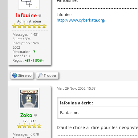
Fantasme.
lafouine
lafouine
http://www.cyberkata.org/
Administrateur
Messages : 4 431
Sujets : 394
Inscription : Nov.
2002
Réputation :
7
Donnés : 0
Reçus :
+39
-1
(
95%
)
Site web
Trouver
Mar. 29 Nov. 2005, 15:38
lafouine a écrit :
Fantasme.
Zoko
F2R BB !
D'autre chose à dire pour les néophyt
Messages : 6 078