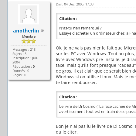
Dim. 04 Dec. 2005, 17:33
Citation :
N'as-tu rien remarqué ?
anotherlin
Essaye d'acheter un ordinateur chez la Fn
Membre
Ok, je ne vais pas nier le fait que Micr
Messages : 218
sur les PC avec Windows. Tout au plus, 
Sujets : 5
Inscription : Juil.
livré avec Windows pré-installé, je dira
2004
taxe, mais qu'ils font presque "cadeau" 
Réputation :
0
de gros. Il est clair que ce serait bien
Donnés : 0
Reçus : 0
Windows si on utilise Linux. Mais je 
te faire rembourser.
Citation :
Le livre de Di Cosmo ("La face cachée de Mi
avertissement tout est en train de se passer
Bon je n'ai pas lu le livre de Di Cosmo, 
du le citer.