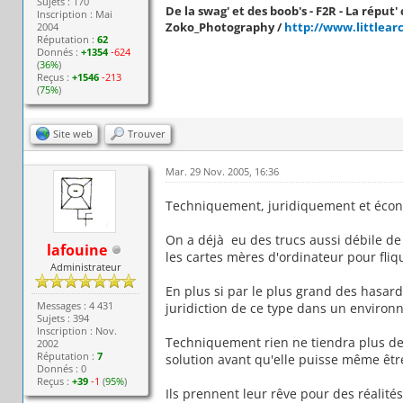
Sujets : 170
De la swag' et des boob's - F2R - La réput' c
Inscription : Mai
Zoko_Photography /
http://www.littlear
2004
Réputation :
62
Donnés :
+1354
-624
(
36%
)
Reçus :
+1546
-213
(
75%
)
Site web
Trouver
Mar. 29 Nov. 2005, 16:36
Techniquement, juridiquement et écon
On a déjà eu des trucs aussi débile d
lafouine
les cartes mères d'ordinateur pour flique
Administrateur
En plus si par le plus grand des hasar
Messages : 4 431
juridiction de ce type dans un environ
Sujets : 394
Inscription : Nov.
Techniquement rien ne tiendra plus de 
2002
Réputation :
7
solution avant qu'elle puisse même êtr
Donnés : 0
Reçus :
+39
-1
(
95%
)
Ils prennent leur rêve pour des réalités