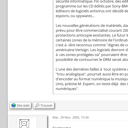
sécurité informatique. Fin octobre, des édit
programme sur les CD édités par Sony-BMG, s
éditeurs de logiciels antivirus ont décidé d
espions, ou spywares...
Les nouvelles générations de matériels, dan
prévu pour être commercialisé courant 2006
protections anticopie existantes. Le futu
certaines zones de la mémoire de l'ordinateur
c'est-à -dire reconnus comme "dignes de con
américaine Verisign. Les logiciels devront 
à ces zones protégées oà¹ pourraient être s
possibilité de contourner le DRM serait alor
L'une des dernières failles à tout système
"trou analogique", pourrait aussi être en pa
d'encoder au format numérique la musique 
Unis, précise M. Espern, on teste déjà des
numériques".
Site web
Trouver
Mar. 29 Nov. 2005, 15:34