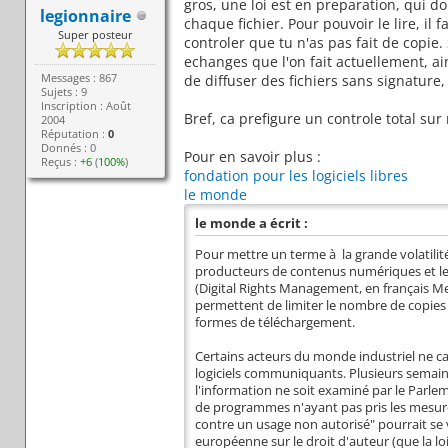
gros, une loi est en preparation, qui d
legionnaire
chaque fichier. Pour pouvoir le lire, il
Super posteur
controler que tu n'as pas fait de copie
echanges que l'on fait actuellement, ains
Messages : 867
de diffuser des fichiers sans signatur
Sujets : 9
Inscription : Août
Bref, ca prefigure un controle total sur
2004
Réputation :
0
Donnés : 0
Pour en savoir plus :
Reçus :
+6
(
100%
)
fondation pour les logiciels libres
le monde
le monde a écrit :
Pour mettre un terme à la grande volatilité 
producteurs de contenus numériques et les
(Digital Rights Management, en français Me
permettent de limiter le nombre de copies e
formes de téléchargement.
Certains acteurs du monde industriel ne cac
logiciels communiquants. Plusieurs semaines
l'information ne soit examiné par le Parle
de programmes n'ayant pas pris les mesures 
contre un usage non autorisé" pourrait se v
européenne sur le droit d'auteur (que la lo