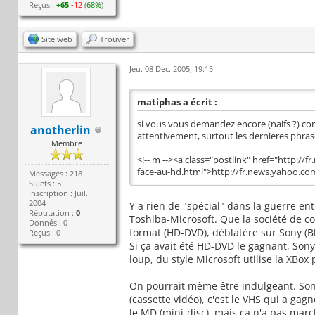
Reçus :
+65
-12
(
68%
)
Site web
Trouver
Jeu. 08 Dec. 2005, 19:15
matiphas a écrit :
si vous vous demandez encore (naifs ?) comm
anotherlin
attentivement, surtout les dernieres phras
Membre
<!-- m --><a class="postlink" href="http:/
face-au-hd.html">http://fr.news.yahoo.com
Messages : 218
Sujets : 5
Inscription : Juil.
2004
Y a rien de "spécial" dans la guerre en
Réputation :
0
Toshiba-Microsoft. Que la société de co
Donnés : 0
format (HD-DVD), déblatère sur Sony (Bl
Reçus : 0
Si ça avait été HD-DVD le gagnant, Son
loup, du style Microsoft utilise la XBox
On pourrait même être indulgeant. Son
(cassette vidéo), c'est le VHS qui a gag
le MD (mini-disc), mais ça n'a pas marc