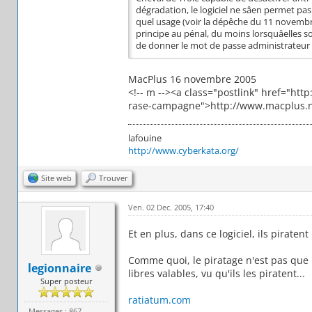
dégradation, le logiciel ne sâen permet p
quel usage (voir la dépêche du 11 novembre
principe au pénal, du moins lorsquâelles 
de donner le mot de passe administrateur a
MacPlus 16 novembre 2005
<!-- m --><a class="postlink" href="h
rase-campagne">http://www.macplus.ne
lafouine
http://www.cyberkata.org/
Site web
Trouver
Ven. 02 Dec. 2005, 17:40
Et en plus, dans ce logiciel, ils piratent 
Comme quoi, le piratage n'est pas que le
legionnaire
libres valables, vu qu'ils les piratent...
Super posteur
ratiatum.com
Messages : 867