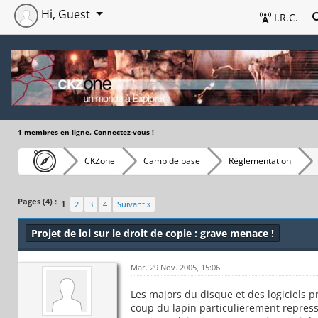
Hi, Guest
I.R.C.
1 membres en ligne. Connectez-vous !
CKZone
Camp de base
Réglementation
Pages (4) :
1
2
3
4
Suivant »
Projet de loi sur le droit de copie : grave menace !
Mar. 29 Nov. 2005, 15:06
Les majors du disque et des logiciels p
coup du lapin particulierement repressi