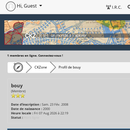
Hi, Guest
I.R.C.
1 membres en ligne. Connectez-vous !
CKZone
Profil de bouy
bouy
(Membre)
Date d’inscription :
Sam. 23 Fév. 2008
Date de naissance :
2000
Heure locale :
Fri 07 Aug 2026 à 22:19
Statut :
Hors ligne