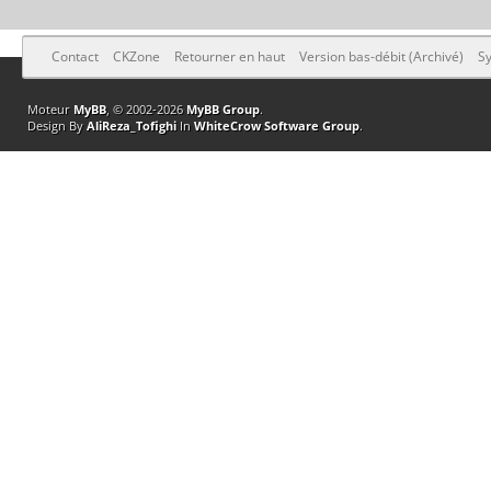
Contact
CKZone
Retourner en haut
Version bas-débit (Archivé)
Sy
Moteur
MyBB
, © 2002-2026
MyBB Group
.
Design By
AliReza_Tofighi
In
WhiteCrow Software Group
.