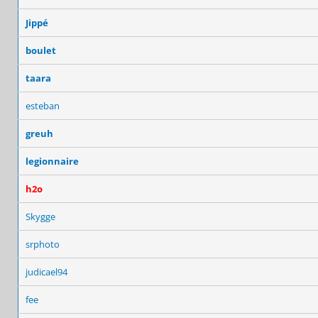
Jippé
boulet
taara
esteban
greuh
legionnaire
h2o
Skygge
srphoto
judicael94
fee