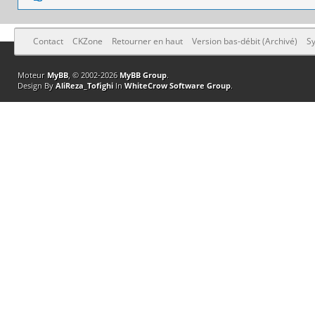
Contact
CKZone
Retourner en haut
Version bas-débit (Archivé)
Sy
Moteur
MyBB
, © 2002-2026
MyBB Group
.
Design By
AliReza_Tofighi
In
WhiteCrow Software Group
.