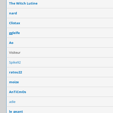
The Witch Lutine
nard
Clistax
gglelfe
Ao
Visiteur
Spike92
ratou22
moize
AnTiCmOs
adie
le_geant