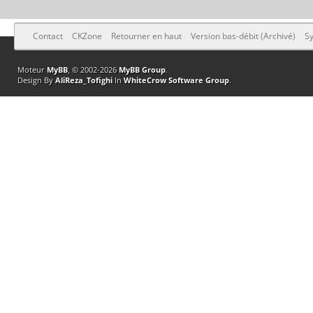
Contact
CKZone
Retourner en haut
Version bas-débit (Archivé)
Sy
Moteur
MyBB
, © 2002-2026
MyBB Group
.
Design By
AliReza_Tofighi
In
WhiteCrow Software Group
.