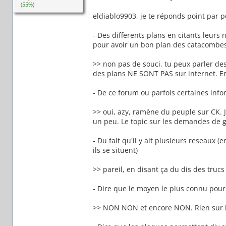
(
55%
)
eldiablo9903, je te réponds point par po
- Des differents plans en citants leurs 
pour avoir un bon plan des catacombes
>> non pas de souci, tu peux parler des
des plans NE SONT PAS sur internet. En
- De ce forum ou parfois certaines infor
>> oui, azy, ramène du peuple sur CK. J
un peu. Le topic sur les demandes de 
- Du fait qu'il y ait plusieurs reseaux 
ils se situent)
>> pareil, en disant ça du dis des truc
- Dire que le moyen le plus connu pour y
>> NON NON et encore NON. Rien sur l