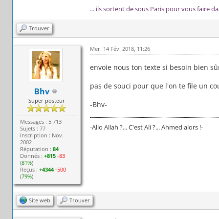
...
ils sortent de sous Paris pour vous faire d
Trouver
Mer. 14 Fév. 2018, 11:26
envoie nous ton texte si besoin bien sû
pas de souci pour que l'on te file un c
Bhv
Super posteur
-Bhv-
Messages : 5 713
-Allo Allah ?... C'est Ali ?... Ahmed alors !-
Sujets : 77
Inscription : Nov.
2002
Réputation :
84
Donnés :
+815
-83
(
81%
)
Reçus :
+4344
-500
(
79%
)
Site web
Trouver