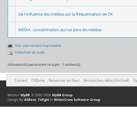
De l'influence des médias sur la fréquentation de CK
MEDIA : concentration accrue dans les médias
Voir une version imprimable
S’abonner au sujet
Utilisateur(s) parcourant ce sujet : 1 visiteur(s)
Contact
CKZone
Retourner en haut
Version bas-débit (Archivé)
Sy
Moteur
MyBB
, © 2002-2026
MyBB Group
.
Design By
AliReza_Tofighi
In
WhiteCrow Software Group
.