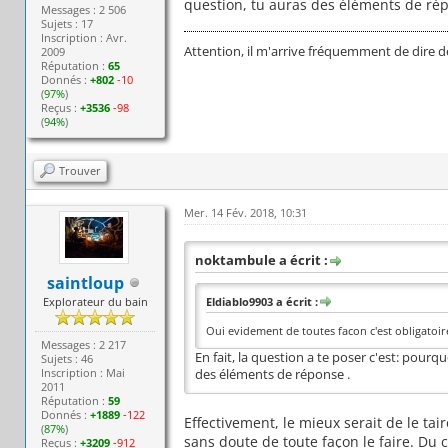
question, tu auras des éléments de rép
Messages : 2 506
Sujets : 17
Inscription : Avr.
Attention, il m'arrive fréquemment de dire d
2009
Réputation :
65
Donnés :
+802
-10
(
97%
)
Reçus :
+3536
-98
(
94%
)
Trouver
Mer. 14 Fév. 2018, 10:31
noktambule a écrit :
saintloup
Explorateur du bain
Eldiablo9903 a écrit :
Oui evidement de toutes facon c'est obligatoir
Messages : 2 217
En fait, la question a te poser c'est: pour
Sujets : 46
Inscription : Mai
des éléments de réponse .
2011
Réputation :
59
Donnés :
+1889
-122
Effectivement, le mieux serait de le taire
(
87%
)
sans doute de toute façon le faire. Du
Reçus :
+3209
-912