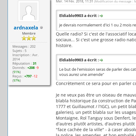
Mer. 14 Fév. 2018, 11:31
(Modification du message : 
Eldiablo9903 a écrit :
je devrais normalement d'ici 1 ou 2 mois re
ardnaxela
Membre
Quelle radio? Si c'est de l'associatif l
sociaux... Si c'est une grosse radio na
histoire.
Messages : 202
Sujets : 5
Inscription : Avr.
2014
Eldiablo9903 a écrit :
Réputation :
31
Donnés :
+208
-9
Le but de l'emission seras de parler des c
(
91%
)
vous aurez une amende"
Reçus :
+797
-12
(
97%
)
Concrètement ce sera pour en parler co
Je ne veux pas être un oiseau de mauva
blabla historique (la construction de Par
1777 et Guillaumot / l'IGC), un petit b
galeries), un petit blabla sur les usag
Montaigne, Rol Tanguy sous Denfert, le V
d'autres plutôt artistes, d'autres plutô
"face cachée de la ville" - à caser abso
la police, les amendes, et hop emballé 