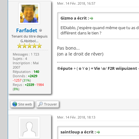
Mer. 14 Fév. 2018, 16:57
Gizmo a écrit :
ElDiablo, j'espère quand même que tu as dé
Farfadet
différent dans le tien ?
Tenant du titre depuis
G.Abitbol...
Pas bono...
(on a le droit de rêver)
Messages : 1 723
Sujets : 4
Inscription : Mai
2007
®
épute
+ (
o
Y
o
)
= Vie
\
o
/
F2R wiipuizent
Réputation :
140
Donnés :
+2429
-1257
(
31%
)
Reçus :
+2339
-1984
(
8%
)
Site web
Trouver
Mer. 14 Fév. 2018, 18:13
saintloup a écrit :