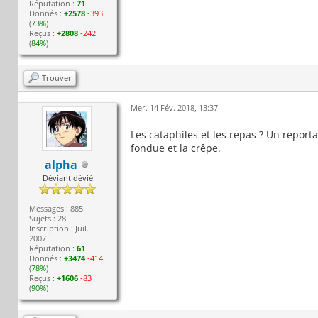
Réputation :
71
Donnés :
+2578
-393
(
73%
)
Reçus :
+2808
-242
(
84%
)
Trouver
Mer. 14 Fév. 2018, 13:37
Les cataphiles et les repas ? Un reporta
fondue et la crêpe.
alpha
Déviant dévié
Messages : 885
Sujets : 28
Inscription : Juil.
2007
Réputation :
61
Donnés :
+3474
-414
(
78%
)
Reçus :
+1606
-83
(
90%
)