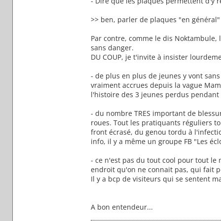
- Dire que les plaques permettent d'y 
>> ben, parler de plaques "en général" p
Par contre, comme le dis Noktambule, l
sans danger.
DU COUP, je t'invite à insister lourdemen
- de plus en plus de jeunes y vont sans
vraiment accrues depuis la vague Mamy
l'histoire des 3 jeunes perdus pendant
- du nombre TRES important de blessure
roues. Tout les pratiquants réguliers t
front écrasé, du genou tordu à l'infect
info, il y a même un groupe FB "Les éclo
- ce n'est pas du tout cool pour tout le
endroit qu'on ne connait pas, qui fait p
Il y a bcp de visiteurs qui se sentent m
A bon entendeur...