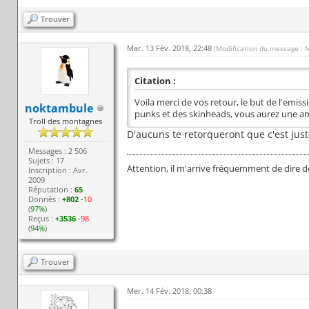
Trouver
Mar. 13 Fév. 2018, 22:48
(Modification du message : 
Citation :
Voila merci de vos retour, le but de l'emis
noktambule
punks et des skinheads, vous aurez une 
Troll des montagnes
D'aucuns te retorqueront que c'est just
Messages : 2 506
Sujets : 17
Attention, il m'arrive fréquemment de dire d
Inscription : Avr.
2009
Réputation :
65
Donnés :
+802
-10
(
97%
)
Reçus :
+3536
-98
(
94%
)
Trouver
Mer. 14 Fév. 2018, 00:38