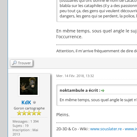
(ossuaires qui ont donné le nom de cataco
blabla sur les cataphiles (il y a des passion
peu tout ça, des gens qui veulent découvrir 
dangers, les gens qui se perdent, la police,
En même temps, sous quel angle le sujet 
l'occurrence.
Attention, il m'arrive fréquemment de dire d
Trouver
Mer. 14 Fév. 2018, 13:32
noktambule a écrit :
En même temps, sous quel angle le sujet n'a 
KdK
Goron cartographe
Pleins.
Messages : 1 394
Sujets : 19
2D-3D & Co - Wiki :
www.souslater.re
-
www.in
Inscription : Mai
2013