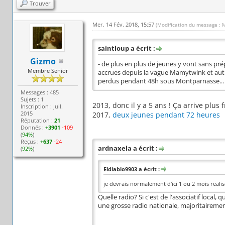
Trouver
Mer. 14 Fév. 2018, 15:57
(Modification du message : 
saintloup a écrit :
Gizmo
- de plus en plus de jeunes y vont sans pr
Membre Senior
accrues depuis la vague Mamytwink et autr
perdus pendant 48h sous Montparnasse... e
Messages : 485
Sujets : 1
2013, donc il y a 5 ans ! Ça arrive plus
Inscription : Juil.
2015
2017,
deux jeunes pendant 72 heures
Réputation :
21
Donnés :
+3901
-109
(
94%
)
Reçus :
+637
-24
ardnaxela a écrit :
(
92%
)
Eldiablo9903 a écrit :
je devrais normalement d'ici 1 ou 2 mois realis
Quelle radio? Si c'est de l'associatif local,
une grosse radio nationale, majoritairement