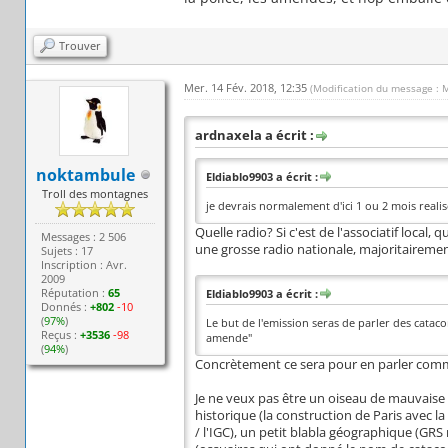
Trouver
Mer. 14 Fév. 2018, 12:35
(Modification du message : 
ardnaxela a écrit :
noktambule
Eldiablo9903 a écrit :
Troll des montagnes
je devrais normalement d'ici 1 ou 2 mois realis
Quelle radio? Si c'est de l'associatif local,
Messages : 2 506
une grosse radio nationale, majoritairement
Sujets : 17
Inscription : Avr.
2009
Réputation :
65
Eldiablo9903 a écrit :
Donnés :
+802
-10
(
97%
)
Le but de l'emission seras de parler des catac
Reçus :
+3536
-98
amende"
(
94%
)
Concrètement ce sera pour en parler comme
Je ne veux pas être un oiseau de mauvaise 
historique (la construction de Paris avec la
/ l'IGC), un petit blabla géographique (GRS 