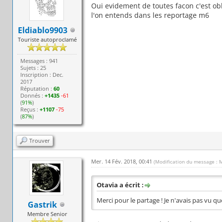
Oui evidement de toutes facon c'est ob
l'on entends dans les reportage m6
Eldiablo9903
Touriste autoproclamé
Messages : 941
Sujets : 25
Inscription : Dec.
2017
Réputation :
60
Donnés :
+1435
-61
(
91%
)
Reçus :
+1107
-75
(
87%
)
Trouver
Mer. 14 Fév. 2018, 00:41
(Modification du message : 
Otavia a écrit :
Merci pour le partage ! Je n'avais pas vu qu
Gastrik
Membre Senior