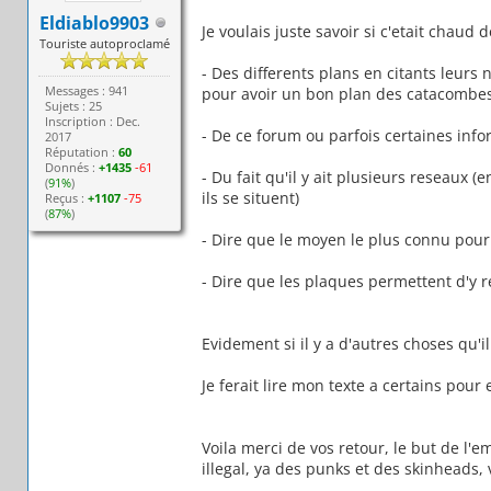
Eldiablo9903
Je voulais juste savoir si c'etait chaud d
Touriste autoproclamé
- Des differents plans en citants leurs 
Messages : 941
pour avoir un bon plan des catacombes
Sujets : 25
Inscription : Dec.
- De ce forum ou parfois certaines infor
2017
Réputation :
60
Donnés :
+1435
-61
- Du fait qu'il y ait plusieurs reseaux 
(
91%
)
ils se situent)
Reçus :
+1107
-75
(
87%
)
- Dire que le moyen le plus connu pour y
- Dire que les plaques permettent d'y 
Evidement si il y a d'autres choses qu'i
Je ferait lire mon texte a certains pour 
Voila merci de vos retour, le but de l
illegal, ya des punks et des skinheads