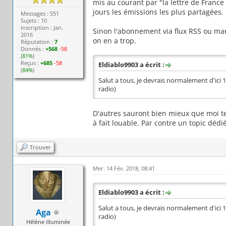
mis au courant par "la lettre de France 
jours les émissions les plus partagées.
Messages : 551
Sujets : 10
Inscription : Jan.
Sinon l'abonnement via flux RSS ou m
2016
on en a trop.
Réputation :
7
Donnés :
+568
-58
(
81%
)
Reçus :
+685
-58
Eldiablo9903 a écrit :
(
84%
)
Salut a tous, je devrais normalement d'ici 1
radio)
D'autres sauront bien mieux que moi te
à fait louable. Par contre un topic dédi
Trouver
Mer. 14 Fév. 2018, 08:41
Eldiablo9903 a écrit :
Salut a tous, je devrais normalement d'ici 1
Aga
radio)
Hélène illuminée