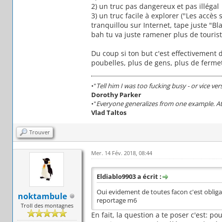
2) un truc pas dangereux et pas illégal
3) un truc facile à explorer ("Les accès
tranquillou sur Internet, tape juste "Bl
bah tu va juste ramener plus de touriste
Du coup si ton but c'est effectivement
poubelles, plus de gens, plus de fermet
•"
Tell him I was too fucking busy - or vice ver
Dorothy Parker
•"
Everyone generalizes from one example. At 
Vlad Taltos
Trouver
Mer. 14 Fév. 2018, 08:44
Eldiablo9903 a écrit :
Oui evidement de toutes facon c'est obliga
noktambule
reportage m6
Troll des montagnes
En fait, la question a te poser c'est: 