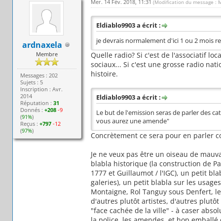
Mer. 14 Fév. 2018, 11:31
(Modification du message : 
Eldiablo9903 a écrit :
je devrais normalement d'ici 1 ou 2 mois re
ardnaxela
Membre
Quelle radio? Si c'est de l'associatif l
sociaux... Si c'est une grosse radio na
histoire.
Messages : 202
Sujets : 5
Inscription : Avr.
2014
Eldiablo9903 a écrit :
Réputation :
31
Donnés :
+208
-9
Le but de l'emission seras de parler des c
(
91%
)
vous aurez une amende"
Reçus :
+797
-12
(
97%
)
Concrètement ce sera pour en parler co
Je ne veux pas être un oiseau de mauva
blabla historique (la construction de Par
1777 et Guillaumot / l'IGC), un petit b
galeries), un petit blabla sur les usag
Montaigne, Rol Tanguy sous Denfert, le V
d'autres plutôt artistes, d'autres plutô
"face cachée de la ville" - à caser abso
la police, les amendes, et hop emballé 