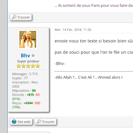
...
ils sortent de sous Paris pour vous faire d
Trouver
Mer. 14 Fév. 2018, 11:26
envoie nous ton texte si besoin bien sû
pas de souci pour que l'on te file un c
Bhv
Super posteur
-Bhv-
Messages : 5 713
-Allo Allah ?... C'est Ali ?... Ahmed alors !-
Sujets : 77
Inscription : Nov.
2002
Réputation :
84
Donnés :
+815
-83
(
81%
)
Reçus :
+4344
-500
(
79%
)
Site web
Trouver