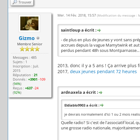
Trouver
Mer. 14 Fév. 2018, 15:57
(Modification du message : 
saintloup a écrit :
Gizmo
- de plus en plus de jeunes y vont sans pr
Membre Senior
accrues depuis la vague Mamytwink et autr
perdus pendant 48h sous Montparnasse... e
Messages : 485
Sujets : 1
2013, donc il y a 5 ans ! Ça arrive plus
Inscription : Juil.
2015
2017,
deux jeunes pendant 72 heures
Réputation :
21
Donnés :
+3901
-109
(
94%
)
Reçus :
+637
-24
ardnaxela a écrit :
(
92%
)
Eldiablo9903 a écrit :
je devrais normalement d'ici 1 ou 2 mois realis
Quelle radio? Si c'est de l'associatif local,
une grosse radio nationale, majoritairement