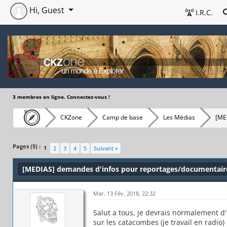
Hi, Guest
I.R.C.
3 membres en ligne. Connectez-vous !
CKZone
Camp de base
Les Médias
[ME
Pages (5) :
1
2
3
4
5
Suivant »
[MEDIAS] demandes d'infos pour reportages/documentair
Mar. 13 Fév. 2018, 22:32
Salut a tous, je devrais normalement d'
sur les catacombes (je travail en radio)