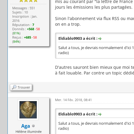
mis au courant par "la lettre de France 
jours les émissions les plus partagées.
Messages : 551
Sujets : 10
Inscription : Jan.
Sinon l'abonnement via flux RSS ou m
2016
on en a trop.
Réputation :
7
Donnés :
+568
-58
(
81%
)
Reçus :
+685
-58
Eldiablo9903 a écrit :
(
84%
)
Salut a tous, je devrais normalement d'ici 1
radio)
D'autres sauront bien mieux que moi te
à fait louable. Par contre un topic dédi
Trouver
Mer. 14 Fév. 2018, 08:41
Eldiablo9903 a écrit :
Salut a tous, je devrais normalement d'ici 1
Aga
radio)
Hélène illuminée