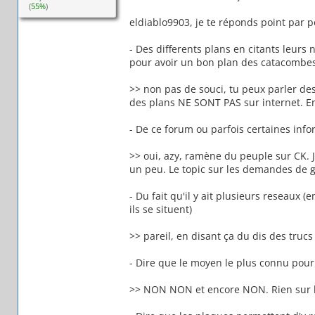
(
55%
)
eldiablo9903, je te réponds point par po
- Des differents plans en citants leurs 
pour avoir un bon plan des catacombes
>> non pas de souci, tu peux parler des
des plans NE SONT PAS sur internet. En
- De ce forum ou parfois certaines infor
>> oui, azy, ramène du peuple sur CK. J
un peu. Le topic sur les demandes de 
- Du fait qu'il y ait plusieurs reseaux 
ils se situent)
>> pareil, en disant ça du dis des truc
- Dire que le moyen le plus connu pour y
>> NON NON et encore NON. Rien sur l