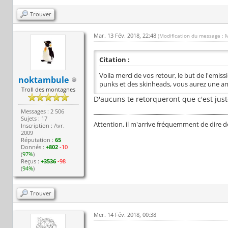
Trouver
Mar. 13 Fév. 2018, 22:48
(Modification du message : 
Citation :
Voila merci de vos retour, le but de l'emis
noktambule
punks et des skinheads, vous aurez une 
Troll des montagnes
D'aucuns te retorqueront que c'est just
Messages : 2 506
Sujets : 17
Attention, il m'arrive fréquemment de dire d
Inscription : Avr.
2009
Réputation :
65
Donnés :
+802
-10
(
97%
)
Reçus :
+3536
-98
(
94%
)
Trouver
Mer. 14 Fév. 2018, 00:38