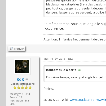
(ossuaires qui ont donné le nom de cataco
blabla sur les cataphiles (il y a des passion
peu tout ça, des gens qui veulent découvrir 
dangers, les gens qui se perdent, la police,
En même temps, sous quel angle le sujet 
l'occurrence.
Attention, il m'arrive fréquemment de dire d
Trouver
Mer. 14 Fév. 2018, 13:32
noktambule a écrit :
En même temps, sous quel angle le sujet n'a 
KdK
Goron cartographe
Pleins.
Messages : 1 394
Sujets : 19
2D-3D & Co - Wiki :
www.souslater.re
-
www.in
Inscription : Mai
2013