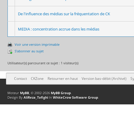
De l'influence des médias sur la fréquentation de CK
MEDIA : concentration accrue dans les médias
Voir une version imprimable
S’abonner au sujet
Utilisateur(s) parcourant ce sujet : 1 visiteur(s)
Contact
CKZone
Retourner en haut
Version bas-débit (Archivé)
Sy
Moteur
MyBB
, © 2002-2026
MyBB Group
.
Design By
AliReza_Tofighi
In
WhiteCrow Software Group
.