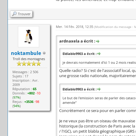
Trouver
Mer. 14 Fév. 2018, 12:35
(Modification du message : 
ardnaxela a écrit :
noktambule
Eldiablo9903 a écrit :
Troll des montagnes
je devrais normalement d'ici 1 ou 2 mois realis
Quelle radio? Si c'est de l'associatif local,
Messages : 2 506
une grosse radio nationale, majoritairement
Sujets : 17
Inscription : Avr.
2009
Réputation :
65
Eldiablo9903 a écrit :
Donnés :
+802
-10
(
97%
)
Le but de l'emission seras de parler des catac
Reçus :
+3536
-98
amende"
(
94%
)
Concrètement ce sera pour en parler comme
Je ne veux pas être un oiseau de mauvaise 
historique (la construction de Paris avec la
/ l'IGC), un petit blabla géographique (GRS 