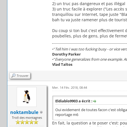
2) un truc pas dangereux et pas illégal
3) un truc facile à explorer ("Les accès
tranquillou sur Internet, tape juste "Bl
bah tu va juste ramener plus de touriste
Du coup si ton but c'est effectivement
poubelles, plus de gens, plus de fermet
•"
Tell him I was too fucking busy - or vice ver
Dorothy Parker
•"
Everyone generalizes from one example. At 
Vlad Taltos
Trouver
Mer. 14 Fév. 2018, 08:44
Eldiablo9903 a écrit :
Oui evidement de toutes facon c'est obliga
noktambule
reportage m6
Troll des montagnes
En fait, la question a te poser c'est: 