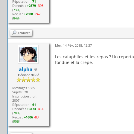
Réputation :
71
Donnés :
+2579
-393
(
73%
)
Reçus :
+2808
-242
(
84%
)
Trouver
Mer. 14 Fév. 2018, 13:37
Les cataphiles et les repas ? Un reporta
fondue et la crêpe.
alpha
Déviant dévié
Messages : 885
Sujets : 28
Inscription : Juil.
2007
Réputation :
61
Donnés :
+3474
-414
(
78%
)
Reçus :
+1606
-83
(
90%
)