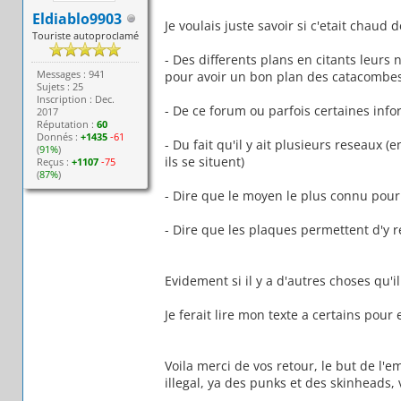
Eldiablo9903
Je voulais juste savoir si c'etait chaud d
Touriste autoproclamé
- Des differents plans en citants leurs 
Messages : 941
pour avoir un bon plan des catacombes
Sujets : 25
Inscription : Dec.
- De ce forum ou parfois certaines infor
2017
Réputation :
60
Donnés :
+1435
-61
- Du fait qu'il y ait plusieurs reseaux 
(
91%
)
ils se situent)
Reçus :
+1107
-75
(
87%
)
- Dire que le moyen le plus connu pour y
- Dire que les plaques permettent d'y 
Evidement si il y a d'autres choses qu'i
Je ferait lire mon texte a certains pour 
Voila merci de vos retour, le but de l
illegal, ya des punks et des skinheads