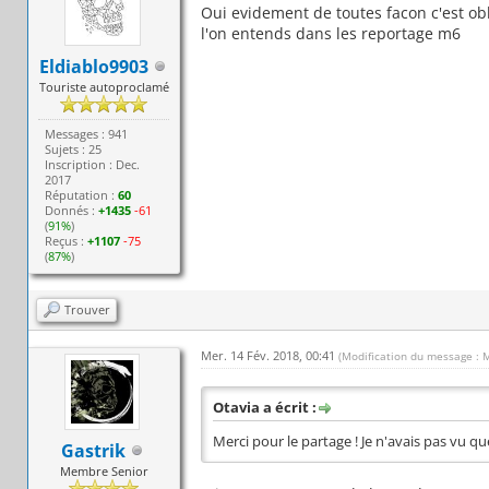
Oui evidement de toutes facon c'est ob
l'on entends dans les reportage m6
Eldiablo9903
Touriste autoproclamé
Messages : 941
Sujets : 25
Inscription : Dec.
2017
Réputation :
60
Donnés :
+1435
-61
(
91%
)
Reçus :
+1107
-75
(
87%
)
Trouver
Mer. 14 Fév. 2018, 00:41
(Modification du message : 
Otavia a écrit :
Merci pour le partage ! Je n'avais pas vu qu
Gastrik
Membre Senior