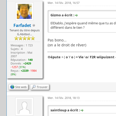
Mer. 14 Fév. 2018, 16:57
Gizmo a écrit :
ElDiablo, j'espère quand même que tu as dé
Farfadet
différent dans le tien ?
Tenant du titre depuis
G.Abitbol...
Pas bono...
(on a le droit de rêver)
Messages : 1 723
Sujets : 4
Inscription : Mai
2007
®
épute
+ (
o
Y
o
)
= Vie
\
o
/
F2R wiipuizent
Réputation :
140
Donnés :
+2429
-1257
(
31%
)
Reçus :
+2339
-1984
(
8%
)
Site web
Trouver
Mer. 14 Fév. 2018, 18:13
saintloup a écrit :