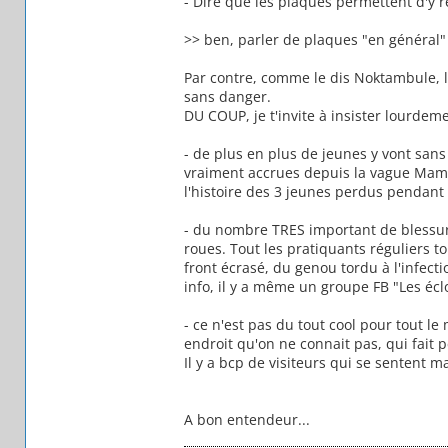
- Dire que les plaques permettent d'y 
>> ben, parler de plaques "en général" p
Par contre, comme le dis Noktambule, l
sans danger.
DU COUP, je t'invite à insister lourdemen
- de plus en plus de jeunes y vont sans
vraiment accrues depuis la vague Mamy
l'histoire des 3 jeunes perdus pendant
- du nombre TRES important de blessure
roues. Tout les pratiquants réguliers t
front écrasé, du genou tordu à l'infect
info, il y a même un groupe FB "Les éclo
- ce n'est pas du tout cool pour tout le
endroit qu'on ne connait pas, qui fait p
Il y a bcp de visiteurs qui se sentent m
A bon entendeur...