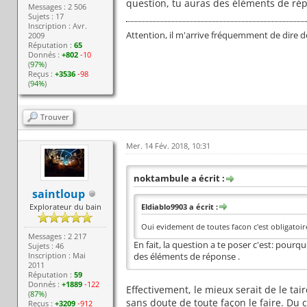
question, tu auras des éléments de rép
Messages : 2 506
Sujets : 17
Inscription : Avr.
Attention, il m'arrive fréquemment de dire d
2009
Réputation :
65
Donnés :
+802
-10
(
97%
)
Reçus :
+3536
-98
(
94%
)
Trouver
Mer. 14 Fév. 2018, 10:31
noktambule a écrit :
saintloup
Explorateur du bain
Eldiablo9903 a écrit :
Oui evidement de toutes facon c'est obligatoir
Messages : 2 217
En fait, la question a te poser c'est: pour
Sujets : 46
Inscription : Mai
des éléments de réponse .
2011
Réputation :
59
Donnés :
+1889
-122
Effectivement, le mieux serait de le taire
(
87%
)
sans doute de toute façon le faire. Du
Reçus :
+3209
-912