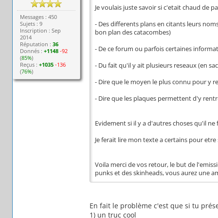
Je voulais juste savoir si c'etait chaud de par
Messages : 450
Sujets : 9
- Des differents plans en citants leurs noms
Inscription : Sep
bon plan des catacombes)
2014
Réputation :
36
- De ce forum ou parfois certaines informat
Donnés :
+1148
-92
(
85%
)
Reçus :
+1035
-136
- Du fait qu'il y ait plusieurs reseaux (en s
(
76%
)
- Dire que le moyen le plus connu pour y ren
- Dire que les plaques permettent d'y rent
Evidement si il y a d'autres choses qu'il ne
Je ferait lire mon texte a certains pour etre 
Voila merci de vos retour, le but de l'emis
punks et des skinheads, vous aurez une 
En fait le problème c'est que si tu pré
1) un truc cool