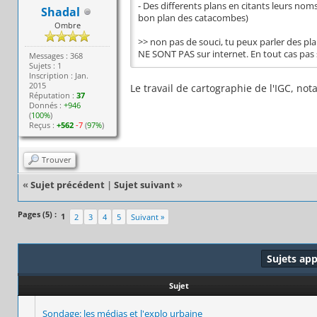
- Des differents plans en citants leurs noms
Shadal
bon plan des catacombes)
Ombre
>> non pas de souci, tu peux parler des pla
NE SONT PAS sur internet. En tout cas pas 
Messages : 368
Sujets : 1
Inscription : Jan.
2015
Le travail de cartographie de l'IGC, no
Réputation :
37
Donnés :
+946
(
100%
)
Reçus :
+562
-7
(
97%
)
Trouver
«
Sujet précédent
|
Sujet suivant
»
Pages (5) :
1
2
3
4
5
Suivant »
Sujets ap
Sujet
Sondage: les médias et l'explo urbaine