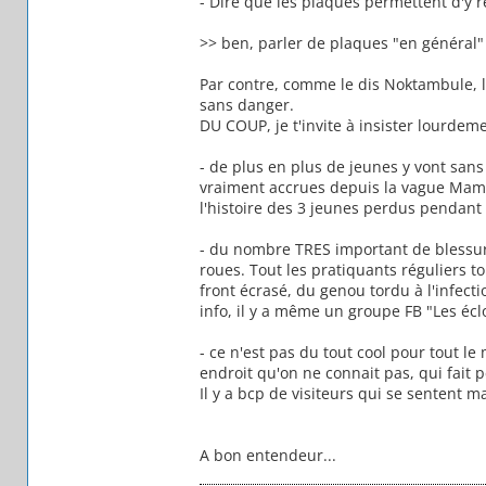
- Dire que les plaques permettent d'y 
>> ben, parler de plaques "en général" p
Par contre, comme le dis Noktambule, l
sans danger.
DU COUP, je t'invite à insister lourdemen
- de plus en plus de jeunes y vont sans
vraiment accrues depuis la vague Mamy
l'histoire des 3 jeunes perdus pendant
- du nombre TRES important de blessure
roues. Tout les pratiquants réguliers t
front écrasé, du genou tordu à l'infect
info, il y a même un groupe FB "Les éclo
- ce n'est pas du tout cool pour tout le
endroit qu'on ne connait pas, qui fait p
Il y a bcp de visiteurs qui se sentent m
A bon entendeur...