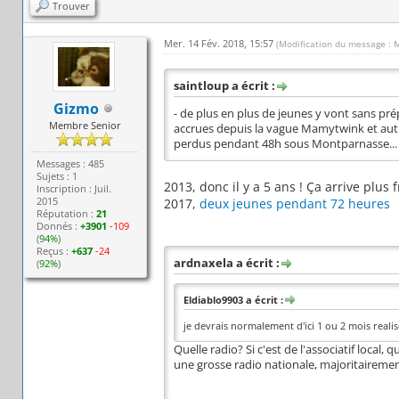
Trouver
Mer. 14 Fév. 2018, 15:57
(Modification du message : 
saintloup a écrit :
Gizmo
- de plus en plus de jeunes y vont sans pr
Membre Senior
accrues depuis la vague Mamytwink et autr
perdus pendant 48h sous Montparnasse... e
Messages : 485
Sujets : 1
2013, donc il y a 5 ans ! Ça arrive plus
Inscription : Juil.
2015
2017,
deux jeunes pendant 72 heures
Réputation :
21
Donnés :
+3901
-109
(
94%
)
Reçus :
+637
-24
ardnaxela a écrit :
(
92%
)
Eldiablo9903 a écrit :
je devrais normalement d'ici 1 ou 2 mois realis
Quelle radio? Si c'est de l'associatif local,
une grosse radio nationale, majoritairement