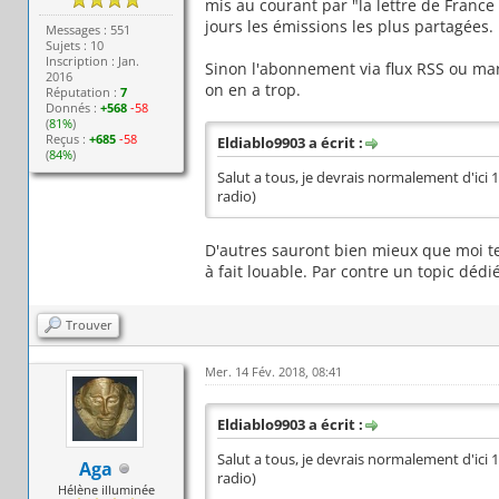
mis au courant par "la lettre de France 
jours les émissions les plus partagées.
Messages : 551
Sujets : 10
Inscription : Jan.
Sinon l'abonnement via flux RSS ou m
2016
on en a trop.
Réputation :
7
Donnés :
+568
-58
(
81%
)
Reçus :
+685
-58
Eldiablo9903 a écrit :
(
84%
)
Salut a tous, je devrais normalement d'ici 1
radio)
D'autres sauront bien mieux que moi te
à fait louable. Par contre un topic dédi
Trouver
Mer. 14 Fév. 2018, 08:41
Eldiablo9903 a écrit :
Salut a tous, je devrais normalement d'ici 1
Aga
radio)
Hélène illuminée