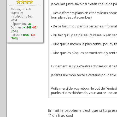
Je voulais juste savoir si c'etait chaud de par
Messages : 450
Sujets : 9
- Des differents plans en citants leurs noms
Inscription : Sep
bon plan des catacombes)
2014
Réputation :
36
- De ce forum ou parfois certaines informat
Donnés :
+1148
-92
(
85%
)
Reçus :
+1035
-136
- Du fait qu'il y ait plusieurs reseaux (en s
(
76%
)
- Dire que le moyen le plus connu pour y ren
- Dire que les plaques permettent d'y rent
Evidement si il y a d'autres choses qu'il ne
Je ferait lire mon texte a certains pour etre 
Voila merci de vos retour, le but de l'emis
punks et des skinheads, vous aurez une 
En fait le problème c'est que si tu pré
1) un truc cool