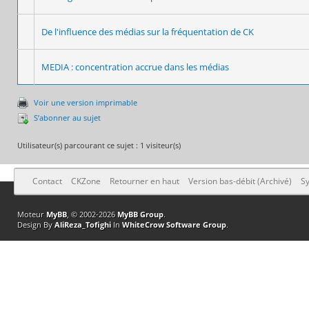
De l'influence des médias sur la fréquentation de CK
MEDIA : concentration accrue dans les médias
Voir une version imprimable
S’abonner au sujet
Utilisateur(s) parcourant ce sujet : 1 visiteur(s)
Contact
CKZone
Retourner en haut
Version bas-débit (Archivé)
Sy
Moteur
MyBB
, © 2002-2026
MyBB Group
.
Design By
AliReza_Tofighi
In
WhiteCrow Software Group
.