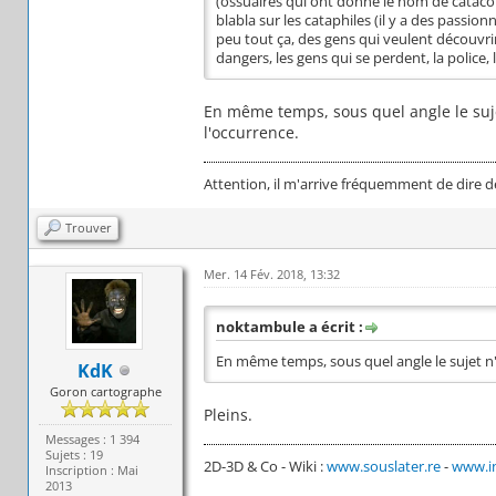
(ossuaires qui ont donné le nom de cataco
blabla sur les cataphiles (il y a des passion
peu tout ça, des gens qui veulent découvrir 
dangers, les gens qui se perdent, la police,
En même temps, sous quel angle le sujet 
l'occurrence.
Attention, il m'arrive fréquemment de dire d
Trouver
Mer. 14 Fév. 2018, 13:32
noktambule a écrit :
En même temps, sous quel angle le sujet n'a 
KdK
Goron cartographe
Pleins.
Messages : 1 394
Sujets : 19
2D-3D & Co - Wiki :
www.souslater.re
-
www.in
Inscription : Mai
2013