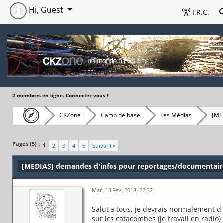
Hi, Guest
I.R.C.
2 membres en ligne. Connectez-vous !
CKZone
Camp de base
Les Médias
[ME
Pages (5) :
1
2
3
4
5
Suivant »
[MEDIAS] demandes d'infos pour reportages/documentair
Mar. 13 Fév. 2018, 22:32
Salut a tous, je devrais normalement d'
sur les catacombes (je travail en radio)