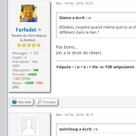
Mer. 14 Fév. 2018, 16:57
Gizmo a écrit :
ElDiablo, j'espère quand même que tu as dé
Farfadet
différent dans le tien ?
Tenant du titre depuis
G.Abitbol...
Pas bono...
(on a le droit de rêver)
Messages : 1 723
Sujets : 4
Inscription : Mai
2007
®
épute
+ (
o
Y
o
)
= Vie
\
o
/
F2R wiipuizent
Réputation :
140
Donnés :
+2429
-1257
(
31%
)
Reçus :
+2339
-1984
(
8%
)
Site web
Trouver
Mer. 14 Fév. 2018, 18:13
saintloup a écrit :