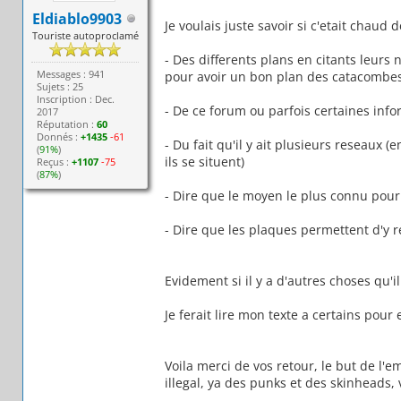
Eldiablo9903
Je voulais juste savoir si c'etait chaud d
Touriste autoproclamé
- Des differents plans en citants leurs 
Messages : 941
pour avoir un bon plan des catacombes
Sujets : 25
Inscription : Dec.
- De ce forum ou parfois certaines infor
2017
Réputation :
60
Donnés :
+1435
-61
- Du fait qu'il y ait plusieurs reseaux 
(
91%
)
ils se situent)
Reçus :
+1107
-75
(
87%
)
- Dire que le moyen le plus connu pour y
- Dire que les plaques permettent d'y 
Evidement si il y a d'autres choses qu'i
Je ferait lire mon texte a certains pour 
Voila merci de vos retour, le but de l
illegal, ya des punks et des skinheads