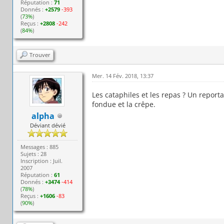
Réputation :
71
Donnés :
+2579
-393
(
73%
)
Reçus :
+2808
-242
(
84%
)
Trouver
Mer. 14 Fév. 2018, 13:37
Les cataphiles et les repas ? Un reporta
fondue et la crêpe.
alpha
Déviant dévié
Messages : 885
Sujets : 28
Inscription : Juil.
2007
Réputation :
61
Donnés :
+3474
-414
(
78%
)
Reçus :
+1606
-83
(
90%
)