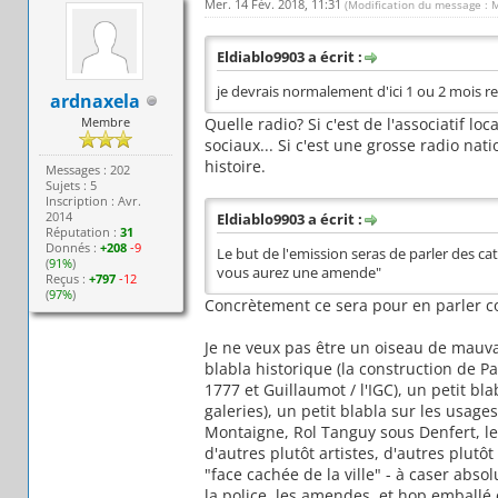
Mer. 14 Fév. 2018, 11:31
(Modification du message : 
Eldiablo9903 a écrit :
je devrais normalement d'ici 1 ou 2 mois re
ardnaxela
Membre
Quelle radio? Si c'est de l'associatif l
sociaux... Si c'est une grosse radio na
histoire.
Messages : 202
Sujets : 5
Inscription : Avr.
2014
Eldiablo9903 a écrit :
Réputation :
31
Donnés :
+208
-9
Le but de l'emission seras de parler des c
(
91%
)
vous aurez une amende"
Reçus :
+797
-12
(
97%
)
Concrètement ce sera pour en parler co
Je ne veux pas être un oiseau de mauva
blabla historique (la construction de Par
1777 et Guillaumot / l'IGC), un petit b
galeries), un petit blabla sur les usag
Montaigne, Rol Tanguy sous Denfert, le V
d'autres plutôt artistes, d'autres plutô
"face cachée de la ville" - à caser abso
la police, les amendes, et hop emballé 