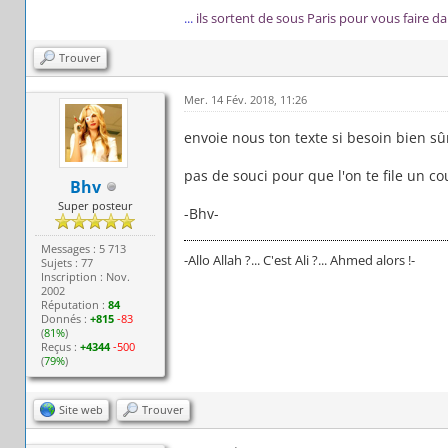
...
ils sortent de sous Paris pour vous faire d
Trouver
Mer. 14 Fév. 2018, 11:26
envoie nous ton texte si besoin bien sû
pas de souci pour que l'on te file un c
Bhv
Super posteur
-Bhv-
Messages : 5 713
-Allo Allah ?... C'est Ali ?... Ahmed alors !-
Sujets : 77
Inscription : Nov.
2002
Réputation :
84
Donnés :
+815
-83
(
81%
)
Reçus :
+4344
-500
(
79%
)
Site web
Trouver