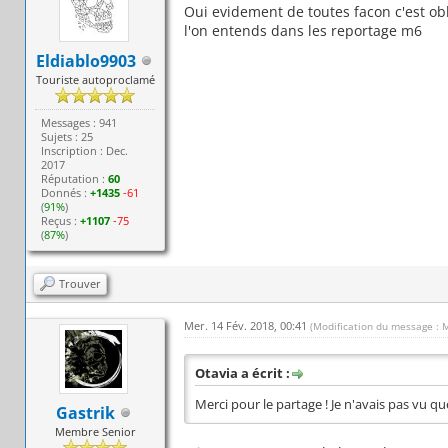
Oui evidement de toutes facon c'est ob
l'on entends dans les reportage m6
Eldiablo9903
Touriste autoproclamé
Messages : 941
Sujets : 25
Inscription : Dec.
2017
Réputation :
60
Donnés :
+1435
-61
(
91%
)
Reçus :
+1107
-75
(
87%
)
Trouver
Mer. 14 Fév. 2018, 00:41
(Modification du message : 
Otavia a écrit :
Merci pour le partage ! Je n'avais pas vu qu
Gastrik
Membre Senior