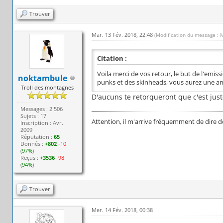
Trouver
Mar. 13 Fév. 2018, 22:48
(Modification du message : 
Citation :
Voila merci de vos retour, le but de l'emis
noktambule
punks et des skinheads, vous aurez une 
Troll des montagnes
D'aucuns te retorqueront que c'est just
Messages : 2 506
Sujets : 17
Attention, il m'arrive fréquemment de dire d
Inscription : Avr.
2009
Réputation :
65
Donnés :
+802
-10
(
97%
)
Reçus :
+3536
-98
(
94%
)
Trouver
Mer. 14 Fév. 2018, 00:38