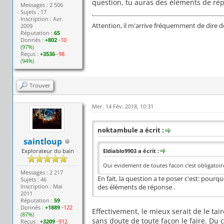
question, tu auras des éléments de rép
Messages : 2 506
Sujets : 17
Inscription : Avr.
Attention, il m'arrive fréquemment de dire d
2009
Réputation :
65
Donnés :
+802
-10
(
97%
)
Reçus :
+3536
-98
(
94%
)
Trouver
Mer. 14 Fév. 2018, 10:31
noktambule a écrit :
saintloup
Explorateur du bain
Eldiablo9903 a écrit :
Oui evidement de toutes facon c'est obligatoir
Messages : 2 217
En fait, la question a te poser c'est: pour
Sujets : 46
Inscription : Mai
des éléments de réponse .
2011
Réputation :
59
Donnés :
+1889
-122
Effectivement, le mieux serait de le taire
(
87%
)
sans doute de toute façon le faire. Du
Reçus :
+3209
-912