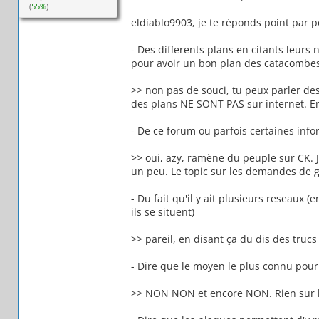
(
55%
)
eldiablo9903, je te réponds point par po
- Des differents plans en citants leurs 
pour avoir un bon plan des catacombes
>> non pas de souci, tu peux parler des
des plans NE SONT PAS sur internet. En
- De ce forum ou parfois certaines infor
>> oui, azy, ramène du peuple sur CK. J
un peu. Le topic sur les demandes de 
- Du fait qu'il y ait plusieurs reseaux 
ils se situent)
>> pareil, en disant ça du dis des truc
- Dire que le moyen le plus connu pour y
>> NON NON et encore NON. Rien sur l