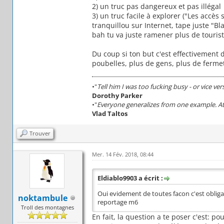
2) un truc pas dangereux et pas illégal
3) un truc facile à explorer ("Les accès
tranquillou sur Internet, tape juste "Bl
bah tu va juste ramener plus de touriste
Du coup si ton but c'est effectivement
poubelles, plus de gens, plus de fermet
•"
Tell him I was too fucking busy - or vice ver
Dorothy Parker
•"
Everyone generalizes from one example. At 
Vlad Taltos
Trouver
Mer. 14 Fév. 2018, 08:44
Eldiablo9903 a écrit :
Oui evidement de toutes facon c'est obliga
noktambule
reportage m6
Troll des montagnes
En fait, la question a te poser c'est: 