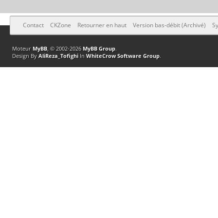
Contact
CKZone
Retourner en haut
Version bas-débit (Archivé)
Sy
Moteur
MyBB
, © 2002-2026
MyBB Group
.
Design By
AliReza_Tofighi
In
WhiteCrow Software Group
.