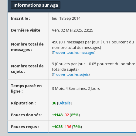
Informations sur Aga
Inscrit le :
Jeu. 18 Sep 2014
Dernière visite
Ven. 02 Mai 2025, 23:25
450 (0.1 messages par jour | 0.11 pourcent du
Nombre total de
nombre total de messages)
messages :
(
Trouver tous les messages
)
9 (0 sujets par jour | 0.05 pourcent du nombre
Nombre total de
total de sujets)
sujets :
(
Trouver tous les sujets
)
Temps passé en
3 Mois, 4 Semaines, 2 Jours
ligne :
Réputation :
36
[
Détails
]
Pouces donnés :
+1148
-92
(
85%
)
Pouces reçus :
+1035
-136
(
76%
)