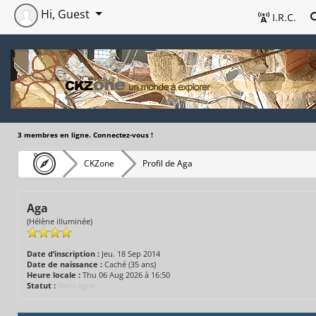
Hi, Guest
I.R.C.
3 membres en ligne. Connectez-vous !
CKZone
Profil de Aga
Aga
(Hélène illuminée)
Date d’inscription :
Jeu. 18 Sep 2014
Date de naissance :
Caché (35 ans)
Heure locale :
Thu 06 Aug 2026 à 16:50
Statut :
Hors ligne