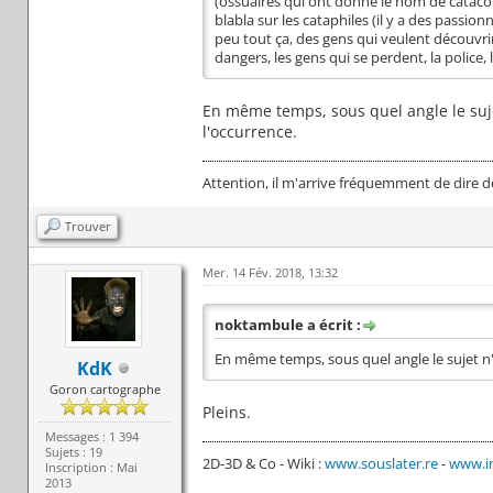
(ossuaires qui ont donné le nom de cataco
blabla sur les cataphiles (il y a des passion
peu tout ça, des gens qui veulent découvrir 
dangers, les gens qui se perdent, la police,
En même temps, sous quel angle le sujet 
l'occurrence.
Attention, il m'arrive fréquemment de dire d
Trouver
Mer. 14 Fév. 2018, 13:32
noktambule a écrit :
En même temps, sous quel angle le sujet n'a 
KdK
Goron cartographe
Pleins.
Messages : 1 394
Sujets : 19
2D-3D & Co - Wiki :
www.souslater.re
-
www.in
Inscription : Mai
2013