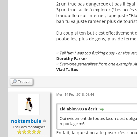
2) un truc pas dangereux et pas illégal
3) un truc facile à explorer ("Les accès
tranquillou sur Internet, tape juste "Bl
bah tu va juste ramener plus de touriste
Du coup si ton but c'est effectivement
poubelles, plus de gens, plus de fermet
•"
Tell him I was too fucking busy - or vice ver
Dorothy Parker
•"
Everyone generalizes from one example. At 
Vlad Taltos
Trouver
Mer. 14 Fév. 2018, 08:44
Eldiablo9903 a écrit :
Oui evidement de toutes facon c'est obliga
noktambule
reportage m6
Troll des montagnes
En fait, la question a te poser c'est: 