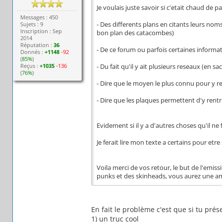
Je voulais juste savoir si c'etait chaud de par
Messages : 450
Sujets : 9
- Des differents plans en citants leurs noms
Inscription : Sep
bon plan des catacombes)
2014
Réputation :
36
- De ce forum ou parfois certaines informat
Donnés :
+1148
-92
(
85%
)
Reçus :
+1035
-136
- Du fait qu'il y ait plusieurs reseaux (en s
(
76%
)
- Dire que le moyen le plus connu pour y ren
- Dire que les plaques permettent d'y rent
Evidement si il y a d'autres choses qu'il ne
Je ferait lire mon texte a certains pour etre 
Voila merci de vos retour, le but de l'emis
punks et des skinheads, vous aurez une 
En fait le problème c'est que si tu pré
1) un truc cool