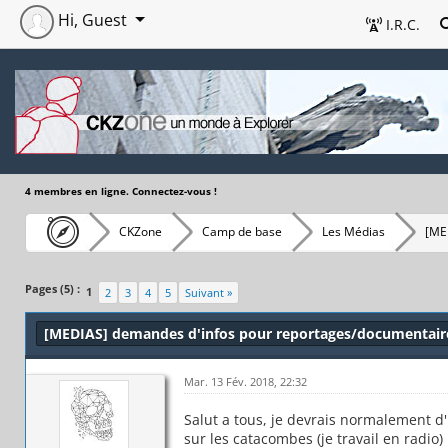
Hi, Guest
I.R.C.
4 membres en ligne. Connectez-vous !
CKZone
Camp de base
Les Médias
[ME
Pages (5) :
1
2
3
4
5
Suivant »
[MEDIAS] demandes d'infos pour reportages/documentair
Mar. 13 Fév. 2018, 22:32
Salut a tous, je devrais normalement d'
sur les catacombes (je travail en radio)