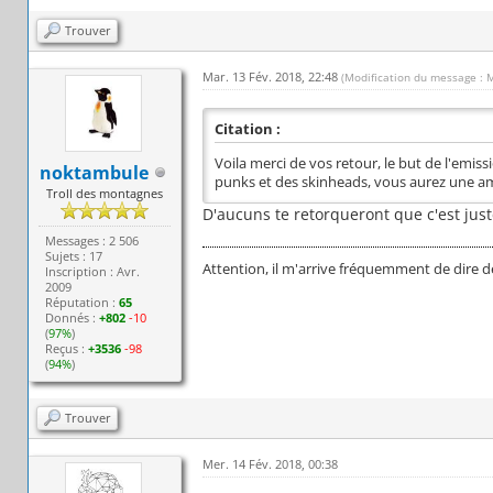
Trouver
Mar. 13 Fév. 2018, 22:48
(Modification du message : 
Citation :
Voila merci de vos retour, le but de l'emis
noktambule
punks et des skinheads, vous aurez une 
Troll des montagnes
D'aucuns te retorqueront que c'est just
Messages : 2 506
Sujets : 17
Attention, il m'arrive fréquemment de dire d
Inscription : Avr.
2009
Réputation :
65
Donnés :
+802
-10
(
97%
)
Reçus :
+3536
-98
(
94%
)
Trouver
Mer. 14 Fév. 2018, 00:38