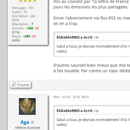
mis au courant par "la lettre de France 
jours les émissions les plus partagées.
Messages : 551
Sujets : 10
Inscription : Jan.
Sinon l'abonnement via flux RSS ou m
2016
on en a trop.
Réputation :
7
Donnés :
+568
-58
(
81%
)
Reçus :
+685
-58
Eldiablo9903 a écrit :
(
84%
)
Salut a tous, je devrais normalement d'ici 1
radio)
D'autres sauront bien mieux que moi te
à fait louable. Par contre un topic dédi
Trouver
Mer. 14 Fév. 2018, 08:41
Eldiablo9903 a écrit :
Salut a tous, je devrais normalement d'ici 1
Aga
radio)
Hélène illuminée