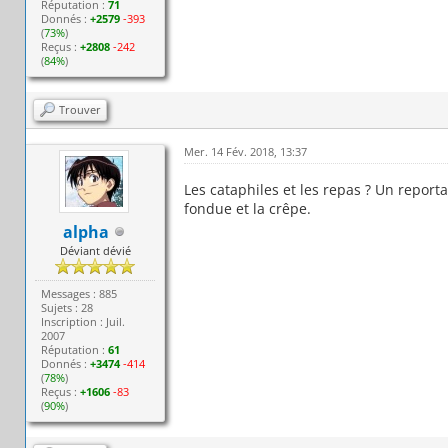
Réputation :
71
Donnés :
+2579
-393
(
73%
)
Reçus :
+2808
-242
(
84%
)
Trouver
Mer. 14 Fév. 2018, 13:37
Les cataphiles et les repas ? Un reporta
fondue et la crêpe.
alpha
Déviant dévié
Messages : 885
Sujets : 28
Inscription : Juil.
2007
Réputation :
61
Donnés :
+3474
-414
(
78%
)
Reçus :
+1606
-83
(
90%
)