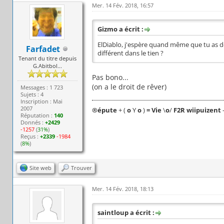
Mer. 14 Fév. 2018, 16:57
Gizmo a écrit :
ElDiablo, j'espère quand même que tu as dé
Farfadet
différent dans le tien ?
Tenant du titre depuis
G.Abitbol...
Pas bono...
(on a le droit de rêver)
Messages : 1 723
Sujets : 4
Inscription : Mai
2007
®
épute
+ (
o
Y
o
)
= Vie
\
o
/
F2R wiipuizent
Réputation :
140
Donnés :
+2429
-1257
(
31%
)
Reçus :
+2339
-1984
(
8%
)
Site web
Trouver
Mer. 14 Fév. 2018, 18:13
saintloup a écrit :