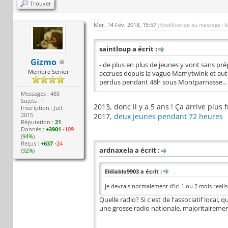
Trouver
Mer. 14 Fév. 2018, 15:57
(Modification du message : 
saintloup a écrit :
Gizmo
- de plus en plus de jeunes y vont sans pr
Membre Senior
accrues depuis la vague Mamytwink et autr
perdus pendant 48h sous Montparnasse... e
Messages : 485
Sujets : 1
2013, donc il y a 5 ans ! Ça arrive plus
Inscription : Juil.
2015
2017,
deux jeunes pendant 72 heures
Réputation :
21
Donnés :
+3901
-109
(
94%
)
Reçus :
+637
-24
ardnaxela a écrit :
(
92%
)
Eldiablo9903 a écrit :
je devrais normalement d'ici 1 ou 2 mois realis
Quelle radio? Si c'est de l'associatif local,
une grosse radio nationale, majoritairement