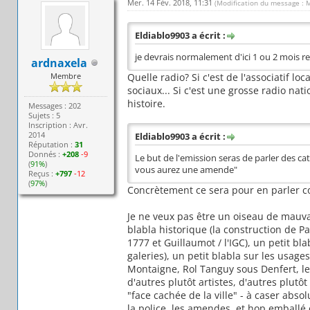
Mer. 14 Fév. 2018, 11:31
(Modification du message : 
Eldiablo9903 a écrit :
je devrais normalement d'ici 1 ou 2 mois re
ardnaxela
Membre
Quelle radio? Si c'est de l'associatif l
sociaux... Si c'est une grosse radio na
histoire.
Messages : 202
Sujets : 5
Inscription : Avr.
2014
Eldiablo9903 a écrit :
Réputation :
31
Donnés :
+208
-9
Le but de l'emission seras de parler des c
(
91%
)
vous aurez une amende"
Reçus :
+797
-12
(
97%
)
Concrètement ce sera pour en parler co
Je ne veux pas être un oiseau de mauva
blabla historique (la construction de Par
1777 et Guillaumot / l'IGC), un petit b
galeries), un petit blabla sur les usag
Montaigne, Rol Tanguy sous Denfert, le V
d'autres plutôt artistes, d'autres plutô
"face cachée de la ville" - à caser abso
la police, les amendes, et hop emballé 