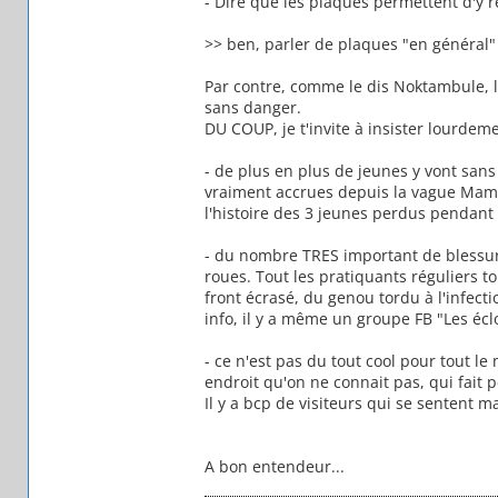
- Dire que les plaques permettent d'y 
>> ben, parler de plaques "en général" p
Par contre, comme le dis Noktambule, l
sans danger.
DU COUP, je t'invite à insister lourdemen
- de plus en plus de jeunes y vont sans
vraiment accrues depuis la vague Mamy
l'histoire des 3 jeunes perdus pendant
- du nombre TRES important de blessure
roues. Tout les pratiquants réguliers t
front écrasé, du genou tordu à l'infect
info, il y a même un groupe FB "Les éclo
- ce n'est pas du tout cool pour tout le
endroit qu'on ne connait pas, qui fait p
Il y a bcp de visiteurs qui se sentent m
A bon entendeur...