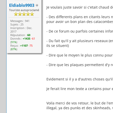
Eldiablo9903
Je voulais juste savoir si c'etait chaud d
Touriste autoproclamé
- Des differents plans en citants leurs 
Messages : 941
pour avoir un bon plan des catacombes
Sujets : 25
Inscription : Dec.
- De ce forum ou parfois certaines infor
2017
Réputation :
60
Donnés :
+1435
-61
- Du fait qu'il y ait plusieurs reseaux 
(
91%
)
ils se situent)
Reçus :
+1107
-75
(
87%
)
- Dire que le moyen le plus connu pour y
- Dire que les plaques permettent d'y 
Evidement si il y a d'autres choses qu'i
Je ferait lire mon texte a certains pour 
Voila merci de vos retour, le but de l
illegal, ya des punks et des skinheads