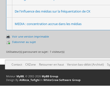
De l'influence des médias sur la fréquentation de CK
MEDIA : concentration accrue dans les médias
Voir une version imprimable
S’abonner au sujet
Utilisateur(s) parcourant ce sujet : 1 visiteur(s)
Contact
CKZone
Retourner en haut
Version bas-débit (Archivé)
Sy
Moteur
MyBB
, © 2002-2026
MyBB Group
.
Design By
AliReza_Tofighi
In
WhiteCrow Software Group
.