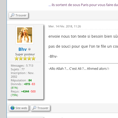
...
ils sortent de sous Paris pour vous faire d
Trouver
Mer. 14 Fév. 2018, 11:26
envoie nous ton texte si besoin bien sû
pas de souci pour que l'on te file un c
Bhv
Super posteur
-Bhv-
Messages : 5 713
-Allo Allah ?... C'est Ali ?... Ahmed alors !-
Sujets : 77
Inscription : Nov.
2002
Réputation :
84
Donnés :
+815
-83
(
81%
)
Reçus :
+4344
-500
(
79%
)
Site web
Trouver