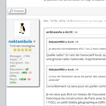
Trouver
Mer. 14 Fév. 2018, 12:35
(Modification du message : 
ardnaxela a écrit :
noktambule
Eldiablo9903 a écrit :
Troll des montagnes
je devrais normalement d'ici 1 ou 2 mois realis
Quelle radio? Si c'est de l'associatif local,
Messages : 2 506
une grosse radio nationale, majoritairement
Sujets : 17
Inscription : Avr.
2009
Réputation :
65
Eldiablo9903 a écrit :
Donnés :
+802
-10
(
97%
)
Le but de l'emission seras de parler des catac
Reçus :
+3536
-98
amende"
(
94%
)
Concrètement ce sera pour en parler comme
Je ne veux pas être un oiseau de mauvaise 
historique (la construction de Paris avec la
/ l'IGC), un petit blabla géographique (GRS 