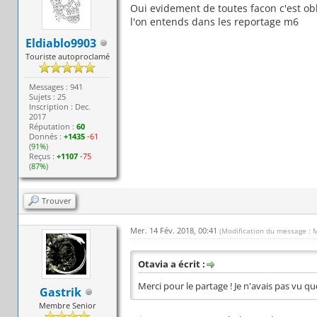
Oui evidement de toutes facon c'est ob
l'on entends dans les reportage m6
Eldiablo9903
Touriste autoproclamé
Messages : 941
Sujets : 25
Inscription : Dec.
2017
Réputation :
60
Donnés :
+1435
-61
(
91%
)
Reçus :
+1107
-75
(
87%
)
Trouver
Mer. 14 Fév. 2018, 00:41
(Modification du message : 
Otavia a écrit :
Merci pour le partage ! Je n'avais pas vu qu
Gastrik
Membre Senior