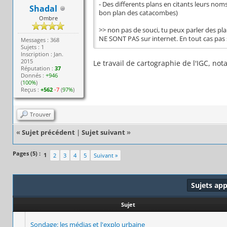
- Des differents plans en citants leurs noms
Shadal
bon plan des catacombes)
Ombre
>> non pas de souci, tu peux parler des pla
NE SONT PAS sur internet. En tout cas pas 
Messages : 368
Sujets : 1
Inscription : Jan.
2015
Le travail de cartographie de l'IGC, no
Réputation :
37
Donnés :
+946
(
100%
)
Reçus :
+562
-7
(
97%
)
Trouver
«
Sujet précédent
|
Sujet suivant
»
Pages (5) :
1
2
3
4
5
Suivant »
Sujets ap
Sujet
Sondage: les médias et l'explo urbaine