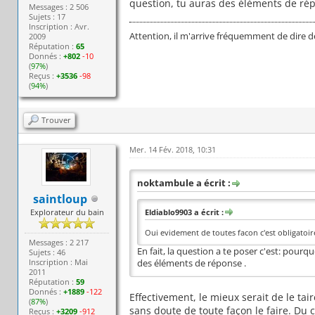
question, tu auras des éléments de rép
Messages : 2 506
Sujets : 17
Inscription : Avr.
Attention, il m'arrive fréquemment de dire d
2009
Réputation :
65
Donnés :
+802
-10
(
97%
)
Reçus :
+3536
-98
(
94%
)
Trouver
Mer. 14 Fév. 2018, 10:31
noktambule a écrit :
saintloup
Explorateur du bain
Eldiablo9903 a écrit :
Oui evidement de toutes facon c'est obligatoir
Messages : 2 217
En fait, la question a te poser c'est: pour
Sujets : 46
Inscription : Mai
des éléments de réponse .
2011
Réputation :
59
Donnés :
+1889
-122
Effectivement, le mieux serait de le taire
(
87%
)
sans doute de toute façon le faire. Du
Reçus :
+3209
-912