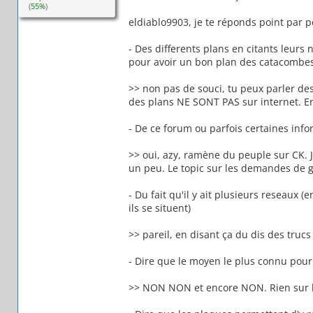
(
55%
)
eldiablo9903, je te réponds point par po
- Des differents plans en citants leurs 
pour avoir un bon plan des catacombes
>> non pas de souci, tu peux parler des
des plans NE SONT PAS sur internet. En
- De ce forum ou parfois certaines infor
>> oui, azy, ramène du peuple sur CK. J
un peu. Le topic sur les demandes de 
- Du fait qu'il y ait plusieurs reseaux 
ils se situent)
>> pareil, en disant ça du dis des truc
- Dire que le moyen le plus connu pour y
>> NON NON et encore NON. Rien sur l