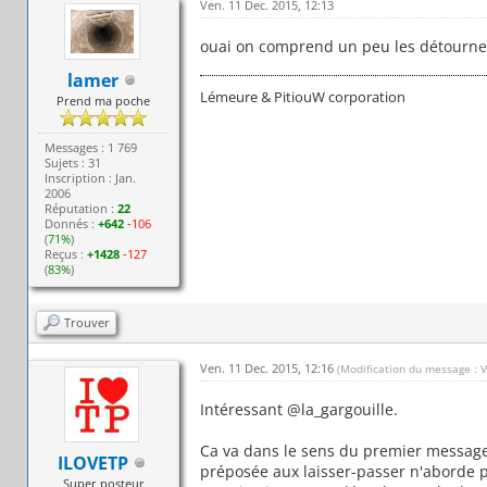
Ven. 11 Dec. 2015, 12:13
ouai on comprend un peu les détournem
lamer
Lémeure & PitiouW corporation
Prend ma poche
Messages : 1 769
Sujets : 31
Inscription : Jan.
2006
Réputation :
22
Donnés :
+642
-106
(
71%
)
Reçus :
+1428
-127
(
83%
)
Trouver
Ven. 11 Dec. 2015, 12:16
(Modification du message : 
Intéressant @la_gargouille.
Ca va dans le sens du premier message 
ILOVETP
préposée aux laisser-passer n'aborde pas
Super posteur