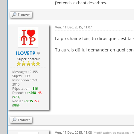
J'entends le chant des arbres.
Trouver
Ven. 11 Dec. 2015, 11:07
La prochaine fois, tu diras que c'est ta
Tu aurais dû lui demander en quoi cons
ILOVETP
Super posteur
Messages : 2 455
Sujets : 139
Inscription : Oct.
2010
Réputation :
116
Donnés :
+4368
-45
(
97%
)
Reçus :
+5975
-53
(
98%
)
Trouver
Ven. 11 Dec. 2015, 11:08
(Modification du message : 