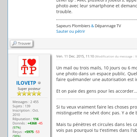
photo avec leur smartphone et demande
trouble.
Sapeurs Plombiers
&
Dépannage TV
Sauter ou pétrir
Trouver
Ven. 11 Dec. 2015, 11:10
(Modification du message : 
Un mail ou trois mails, 10 jours ou 6 m
une photo dans un espace public. Quelle
faire quémander une autorisation est 
ILOVETP
Super posteur
Et on paie des gens pour les accorder...
Messages : 2 455
Sujets : 139
Si tu veux vraiment faire les choses pr
Inscription : Oct.
mistinguette ne sévit donc pas. Y a de b
2010
Réputation :
116
Donnés :
+4368
-45
Mais tu pénètres et circules dans les ca
(
97%
)
vois pas pourquoi tu t'estimes dans l'ob
Reçus :
+5975
-53
(
98%
)