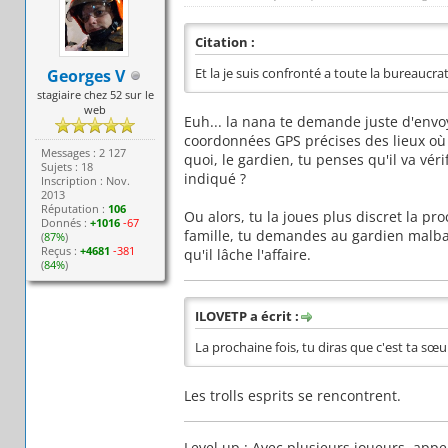
Citation :
Georges V
Et la je suis confronté a toute la bureaucrat
stagiaire chez 52 sur le
web
Euh... la nana te demande juste d'envo
coordonnées GPS précises des lieux où 
Messages : 2 127
quoi, le gardien, tu penses qu'il va vér
Sujets : 18
indiqué ?
Inscription : Nov.
2013
Réputation :
106
Ou alors, tu la joues plus discret la pr
Donnés :
+1016
-67
famille, tu demandes au gardien malbais
(
87%
)
Reçus :
+4681
-381
qu'il lâche l'affaire.
(
84%
)
ILOVETP a écrit :
La prochaine fois, tu diras que c'est ta sœu
Les trolls esprits se rencontrent.
Level up : Avec plusieurs joueurs, appe