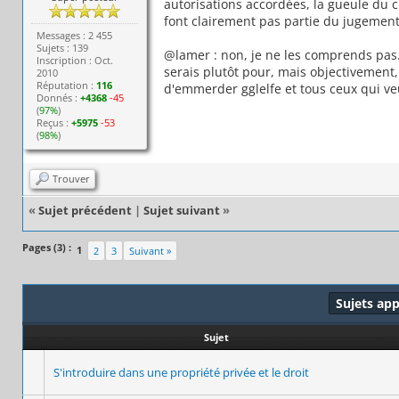
autorisations accordées, la gueule du c
font clairement pas partie du jugement
Messages : 2 455
Sujets : 139
@lamer : non, je ne les comprends pas. 
Inscription : Oct.
serais plutôt pour, mais objectivement, ri
2010
Réputation :
116
d'emmerder gglelfe et tous ceux qui veul
Donnés :
+4368
-45
(
97%
)
Reçus :
+5975
-53
(
98%
)
Trouver
«
Sujet précédent
|
Sujet suivant
»
Pages (3) :
1
2
3
Suivant »
Sujets ap
Sujet
S'introduire dans une propriété privée et le droit