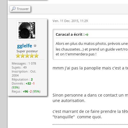
Trouver
Ven. 11 Dec. 2015, 11:29
Caracal a écrit :
Alors en plus du matos photo, prévois une
gglelfe
les chaussetes...) et prend un guide vert/r
Super posteur
et on t'emmerdera pas !
Messages : 1 078
Sujets : 49
mmm j'ai pas la panoplie mais c'est a 
Inscription : Oct.
2004
Réputation :
2
Donnés :
+32
-1
(
93%
)
Reçus :
+96
-2
(
95%
)
Sinon personne a dans ce contact un me
une autorisation.
c'est marrant de ce faire prendre la tête
"tranquille" comme quoi.