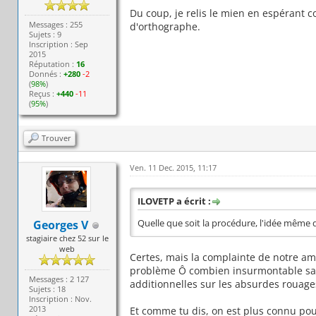
Du coup, je relis le mien en espérant co
Messages : 255
d'orthographe.
Sujets : 9
Inscription : Sep
2015
Réputation :
16
Donnés :
+280
-2
(
98%
)
Reçus :
+440
-11
(
95%
)
Trouver
Ven. 11 Dec. 2015, 11:17
ILOVETP a écrit :
Georges V
Quelle que soit la procédure, l'idée même q
stagiaire chez 52 sur le
web
Certes, mais la complainte de notre ami
problème Ô combien insurmontable sans 
Messages : 2 127
additionnelles sur les absurdes rouages
Sujets : 18
Inscription : Nov.
2013
Et comme tu dis, on est plus connu pour