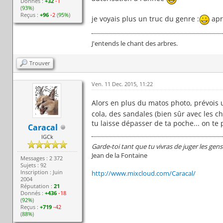
Donnés :
+32
-1
(
93%
)
Reçus :
+96
-2
(
95%
)
je voyais plus un truc du genre :
apre
J'entends le chant des arbres.
Trouver
Ven. 11 Dec. 2015, 11:22
Alors en plus du matos photo, prévois
cola, des sandales (bien sûr avec les c
tu laisse dépasser de ta poche... on te
Caracal
IGCk
Garde-toi tant que tu vivras de juger les gens
Jean de la Fontaine
Messages : 2 372
Sujets : 92
Inscription : Juin
http://www.mixcloud.com/Caracal/
2004
Réputation :
21
Donnés :
+436
-18
(
92%
)
Reçus :
+719
-42
(
88%
)