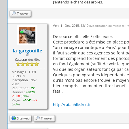
J'entends le chant des arbres.
Trouver
Ven. 11 Dec. 2015, 12:10
(Modification du message : 
De source officielle / officieuse:
Cette procédure a été mise en place pou
"un mariage romantique à Paris" pour la
la_gargouille
Il faut savoir que ces agences se font 
forfait comprend forcément des photos r
Catastar des 90's
en fond également (suffit de voir la qu
Vu que les organisateurs font ça par ca
Messages : 1 391
Quelques photographes idépendants en f
Sujets : 9
qu'ils n'ont pas encore trouvé le moyen
Inscription : Nov.
2002
bien compris comment en tirer bénéfice 
Réputation :
22
fatal.
Donnés :
+3070
-1338
(
39%
)
Reçus :
+1041
-77
(
86%
)
http://cataphile.free.fr
Site web
Trouver