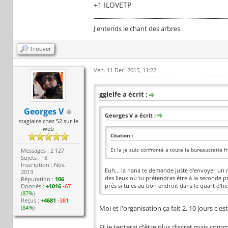
+1 ILOVETP
J'entends le chant des arbres.
Trouver
Ven. 11 Dec. 2015, 11:22
gglelfe a écrit :
Georges V
Georges V a écrit :
stagiaire chez 52 sur le
web
Citation :
Et la je suis confronté a toute la bureaucratie f
Messages : 2 127
Sujets : 18
Inscription : Nov.
Euh... la nana te demande juste d'envoyer un 
2013
des lieux où tu prétendras être à la seconde pr
Réputation :
106
près si tu es au bon endroit dans le quart d'h
Donnés :
+1016
-67
(
87%
)
Reçus :
+4681
-381
(
84%
)
Moi et l'organisation ça fait 2, 10 jours c'es
Et je tenterai d’être plus discret mais com