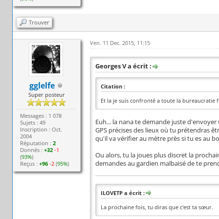
Trouver
Ven. 11 Dec. 2015, 11:15
Georges V a écrit :
gglelfe
Citation :
Super posteur
Et la je suis confronté a toute la bureaucratie 
Messages : 1 078
Euh... la nana te demande juste d'envoyer
Sujets : 49
Inscription : Oct.
GPS précises des lieux où tu prétendras êtr
2004
qu'il va vérifier au mètre près si tu es au 
Réputation :
2
Donnés :
+32
-1
Ou alors, tu la joues plus discret la prochai
(
93%
)
demandes au gardien malbaisé de te prendre e
Reçus :
+96
-2
(
95%
)
ILOVETP a écrit :
La prochaine fois, tu diras que c'est ta sœur.