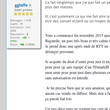
Ca fait longtemps que j'ai pas fait un 
gglelfe
plus des masses.
Super posteur
Et c'est justement ca qui me fait etre la
Messages : 1 078
etre des conseil eclairé ou un moyen 
Sujets : 49
Inscription : Oct.
2004
Réputation :
2
Tous a commencé fin novembre 2015 quand 
Donnés :
+32
-1
Bagatelle, un parc très beau et très calme (
(
93%
)
Reçus :
+96
-2
(
95%
)
Je prend donc une après midi de RTT un v
déranger personne.
Je acquitte du droit d’entré pour moi et 
pour posé (je suis équipé d’un 5DmarkIII m
mon amie pose pour moi dans plusieurs end
sans autorisation est interdit.
Je lui precise bien que je suis amateur, qu
aucun cas vendu ou diffusé. Mais rien a fa
ça parole fait lois.
Un peu déçu mais ne voulant pas crée de p