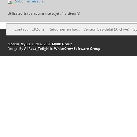
S’abonner au sujet
Utilisateur(s) parcourant ce sujet : 1 visiteur(s)
Contact
CKZone
Retourner en haut
Version bas-débit (Archivé)
Sy
Moteur
MyBB
, © 2002-2026
MyBB Group
.
Design By
AliReza_Tofighi
In
WhiteCrow Software Group
.