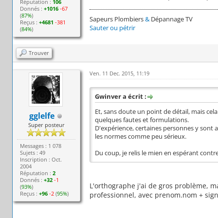
Réputation :
106
Donnés :
+1016
-67
(
87%
)
Sapeurs Plombiers
&
Dépannage TV
Reçus :
+4681
-381
Sauter ou pétrir
(
84%
)
Trouver
Ven. 11 Dec. 2015, 11:19
Gwinver a écrit :
Et, sans doute un point de détail, mais cela 
gglelfe
quelques fautes et formulations.
Super posteur
D'expérience, certaines personnes y sont a
les normes comme peu sérieux.
Messages : 1 078
Sujets : 49
Du coup, je relis le mien en espérant contre
Inscription : Oct.
2004
Réputation :
2
Donnés :
+32
-1
L'orthographe j'ai de gros problème, ma
(
93%
)
Reçus :
+96
-2
(
95%
)
professionnel, avec prenom.nom + signatu