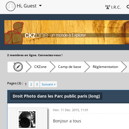
Hi, Guest
I.R.C.
2 membres en ligne. Connectez-vous !
CKZone
Camp de base
Réglementation
Pages (3) :
1
2
3
Suivant »
Droit Photo dans les Parc public paris [long]
Ven. 11 Dec. 2015, 11:01
Bonjour a tous