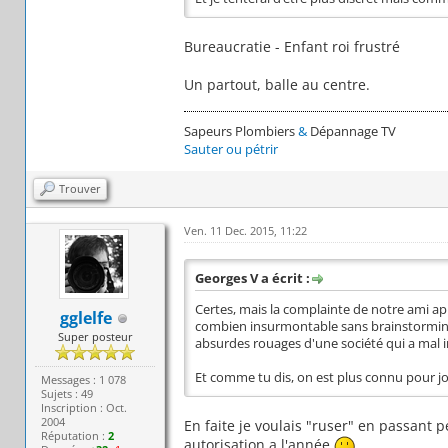
Bureaucratie - Enfant roi frustré
Un partout, balle au centre.
Sapeurs Plombiers
&
Dépannage TV
Sauter ou pétrir
Trouver
Ven. 11 Dec. 2015, 11:22
Georges V a écrit :
Certes, mais la complainte de notre ami ap
gglelfe
combien insurmontable sans brainstorming p
Super posteur
absurdes rouages d'une société qui a mal in
Et comme tu dis, on est plus connu pour jou
Messages : 1 078
Sujets : 49
Inscription : Oct.
2004
En faite je voulais "ruser" en passant 
Réputation :
2
autorisation a l'année