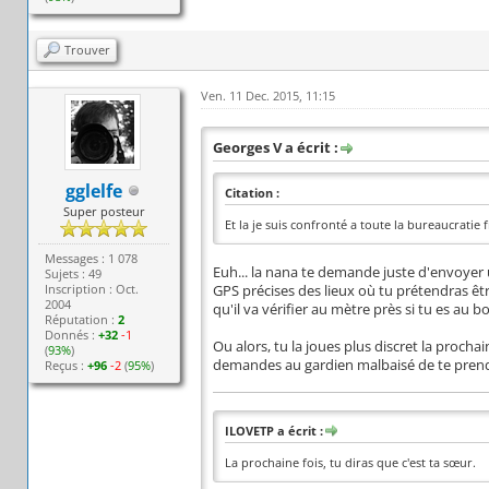
Trouver
Ven. 11 Dec. 2015, 11:15
Georges V a écrit :
gglelfe
Citation :
Super posteur
Et la je suis confronté a toute la bureaucratie 
Messages : 1 078
Euh... la nana te demande juste d'envoyer
Sujets : 49
Inscription : Oct.
GPS précises des lieux où tu prétendras êtr
2004
qu'il va vérifier au mètre près si tu es au 
Réputation :
2
Donnés :
+32
-1
Ou alors, tu la joues plus discret la prochai
(
93%
)
demandes au gardien malbaisé de te prendre e
Reçus :
+96
-2
(
95%
)
ILOVETP a écrit :
La prochaine fois, tu diras que c'est ta sœur.