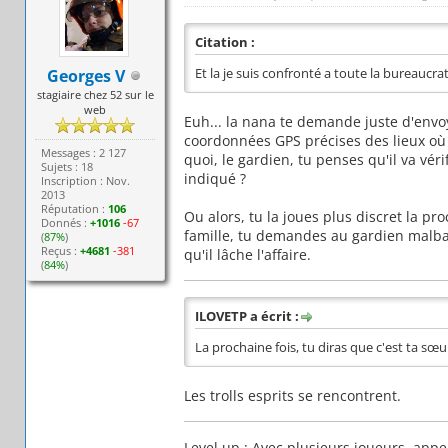
Citation :
Georges V
Et la je suis confronté a toute la bureaucrat
stagiaire chez 52 sur le
web
Euh... la nana te demande juste d'envo
coordonnées GPS précises des lieux où 
Messages : 2 127
quoi, le gardien, tu penses qu'il va vér
Sujets : 18
indiqué ?
Inscription : Nov.
2013
Réputation :
106
Ou alors, tu la joues plus discret la pr
Donnés :
+1016
-67
famille, tu demandes au gardien malbais
(
87%
)
Reçus :
+4681
-381
qu'il lâche l'affaire.
(
84%
)
ILOVETP a écrit :
La prochaine fois, tu diras que c'est ta sœu
Les trolls esprits se rencontrent.
Level up : Avec plusieurs joueurs, appe