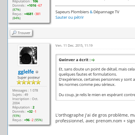
Réputation :
106
Donnés :
+1016
-67
(
87%
)
Sapeurs Plombiers
&
Dépannage TV
Reçus :
+4681
-381
Sauter ou pétrir
(
84%
)
Trouver
Ven. 11 Dec. 2015, 11:19
Gwinver a écrit :
Et, sans doute un point de détail, mais cela 
gglelfe
quelques fautes et formulations.
Super posteur
D'expérience, certaines personnes y sont a
les normes comme peu sérieux.
Messages : 1 078
Sujets : 49
Du coup, je relis le mien en espérant contre
Inscription : Oct.
2004
Réputation :
2
Donnés :
+32
-1
L'orthographe j'ai de gros problème, ma
(
93%
)
Reçus :
+96
-2
(
95%
)
professionnel, avec prenom.nom + signatu