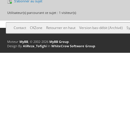
S’abonner au sujet
Utilisateur(s) parcourant ce sujet : 1 visiteur(s)
Contact
CKZone
Retourner en haut
Version bas-débit (Archivé)
Sy
Moteur
MyBB
, © 2002-2026
MyBB Group
.
Design By
AliReza_Tofighi
In
WhiteCrow Software Group
.