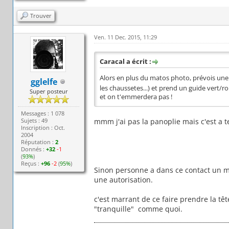
Trouver
Ven. 11 Dec. 2015, 11:29
Caracal a écrit :
Alors en plus du matos photo, prévois une
gglelfe
les chaussetes...) et prend un guide vert/r
Super posteur
et on t'emmerdera pas !
Messages : 1 078
Sujets : 49
mmm j'ai pas la panoplie mais c'est a 
Inscription : Oct.
2004
Réputation :
2
Donnés :
+32
-1
(
93%
)
Reçus :
+96
-2
(
95%
)
Sinon personne a dans ce contact un me
une autorisation.
c'est marrant de ce faire prendre la tête
"tranquille" comme quoi.