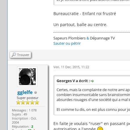
Bureaucratie - Enfant roi frustré
Un partout, balle au centre.
Sapeurs Plombiers
&
Dépannage TV
Sauter ou pétrir
Trouver
Ven. 11 Dec. 2015, 11:22
Georges V a écrit :
Certes, mais la complainte de notre ami ap
gglelfe
combien insurmontable sans brainstorming p
Super posteur
absurdes rouages d'une société qui a mal in
Et comme tu dis, on est plus connu pour jou
Messages : 1 078
Sujets : 49
Inscription : Oct.
2004
En faite je voulais "ruser" en passant 
Réputation :
2
autorisation a l'année