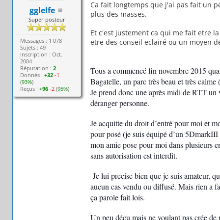
Ca fait longtemps que j'ai pas fait un 
gglelfe
plus des masses.
Super posteur
Et c'est justement ca qui me fait etre la
Messages : 1 078
etre des conseil eclairé ou un moyen 
Sujets : 49
Inscription : Oct.
2004
Réputation :
2
Tous a commencé fin novembre 2015 quand 
Donnés :
+32
-1
Bagatelle, un parc très beau et très calme (
(
93%
)
Reçus :
+96
-2
(
95%
)
Je prend donc une après midi de RTT un v
déranger personne.
Je acquitte du droit d’entré pour moi et 
pour posé (je suis équipé d’un 5DmarkIII m
mon amie pose pour moi dans plusieurs end
sans autorisation est interdit.
Je lui precise bien que je suis amateur, qu
aucun cas vendu ou diffusé. Mais rien a fa
ça parole fait lois.
Un peu déçu mais ne voulant pas crée de p