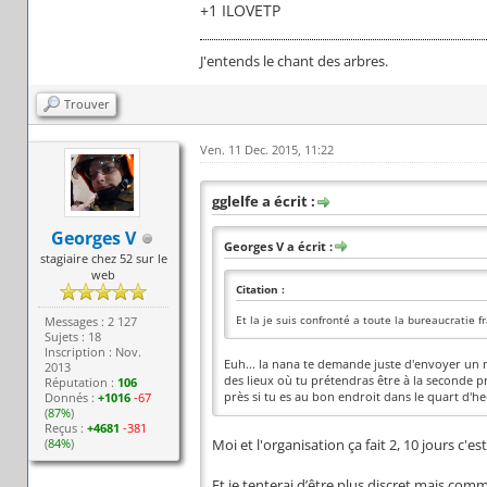
+1 ILOVETP
J'entends le chant des arbres.
Trouver
Ven. 11 Dec. 2015, 11:22
gglelfe a écrit :
Georges V
Georges V a écrit :
stagiaire chez 52 sur le
web
Citation :
Et la je suis confronté a toute la bureaucratie f
Messages : 2 127
Sujets : 18
Inscription : Nov.
Euh... la nana te demande juste d'envoyer un 
2013
des lieux où tu prétendras être à la seconde pr
Réputation :
106
près si tu es au bon endroit dans le quart d'h
Donnés :
+1016
-67
(
87%
)
Reçus :
+4681
-381
(
84%
)
Moi et l'organisation ça fait 2, 10 jours c'es
Et je tenterai d’être plus discret mais com