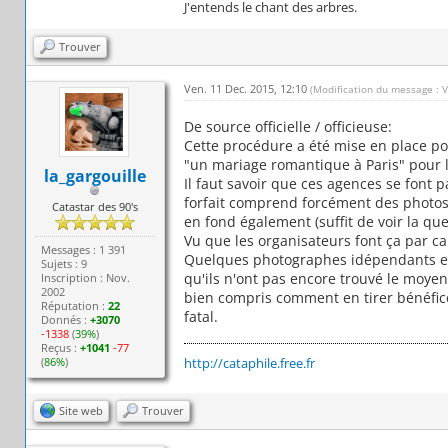
J'entends le chant des arbres.
Trouver
Ven. 11 Dec. 2015, 12:10
(Modification du message : 
De source officielle / officieuse:
Cette procédure a été mise en place pou
"un mariage romantique à Paris" pour la
la_gargouille
Il faut savoir que ces agences se font 
forfait comprend forcément des photos r
Catastar des 90's
en fond également (suffit de voir la qu
Vu que les organisateurs font ça par ca
Messages : 1 391
Quelques photographes idépendants en f
Sujets : 9
qu'ils n'ont pas encore trouvé le moyen
Inscription : Nov.
2002
bien compris comment en tirer bénéfice 
Réputation :
22
fatal.
Donnés :
+3070
-1338
(
39%
)
Reçus :
+1041
-77
(
86%
)
http://cataphile.free.fr
Site web
Trouver