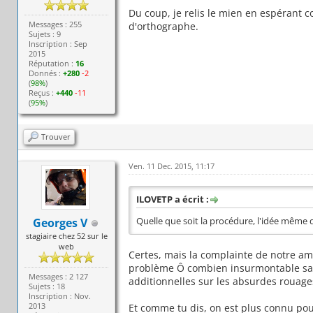
Du coup, je relis le mien en espérant co
Messages : 255
d'orthographe.
Sujets : 9
Inscription : Sep
2015
Réputation :
16
Donnés :
+280
-2
(
98%
)
Reçus :
+440
-11
(
95%
)
Trouver
Ven. 11 Dec. 2015, 11:17
ILOVETP a écrit :
Georges V
Quelle que soit la procédure, l'idée même q
stagiaire chez 52 sur le
web
Certes, mais la complainte de notre ami
problème Ô combien insurmontable sans 
Messages : 2 127
additionnelles sur les absurdes rouages
Sujets : 18
Inscription : Nov.
2013
Et comme tu dis, on est plus connu pour