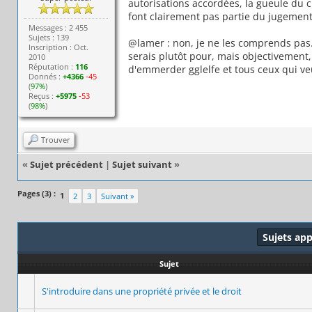
autorisations accordées, la gueule du c
font clairement pas partie du jugement
Messages : 2 455
Sujets : 139
@lamer : non, je ne les comprends pas. 
Inscription : Oct.
serais plutôt pour, mais objectivement, ri
2010
Réputation :
116
d'emmerder gglelfe et tous ceux qui veul
Donnés :
+4366
-45
(
97%
)
Reçus :
+5975
-53
(
98%
)
Trouver
«
Sujet précédent
|
Sujet suivant
»
Pages (3) :
1
2
3
Suivant »
Sujets ap
Sujet
S'introduire dans une propriété privée et le droit