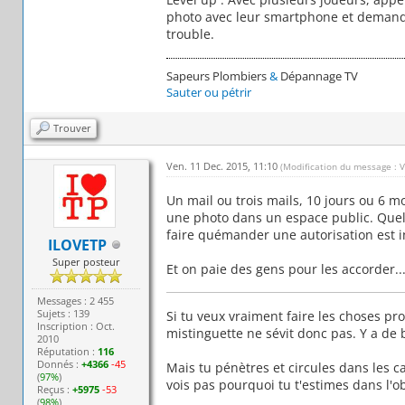
photo avec leur smartphone et demande
trouble.
Sapeurs Plombiers
&
Dépannage TV
Sauter ou pétrir
Trouver
Ven. 11 Dec. 2015, 11:10
(Modification du message : 
Un mail ou trois mails, 10 jours ou 6 m
une photo dans un espace public. Quelle
faire quémander une autorisation est 
ILOVETP
Super posteur
Et on paie des gens pour les accorder...
Messages : 2 455
Sujets : 139
Si tu veux vraiment faire les choses pr
Inscription : Oct.
mistinguette ne sévit donc pas. Y a de b
2010
Réputation :
116
Donnés :
+4366
-45
Mais tu pénètres et circules dans les ca
(
97%
)
vois pas pourquoi tu t'estimes dans l'ob
Reçus :
+5975
-53
(
98%
)