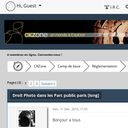
Hi, Guest
I.R.C.
4 membres en ligne. Connectez-vous !
CKZone
Camp de base
Réglementation
Pages (3) :
1
2
3
Suivant »
Droit Photo dans les Parc public paris [long]
Ven. 11 Dec. 2015, 11:01
Bonjour a tous