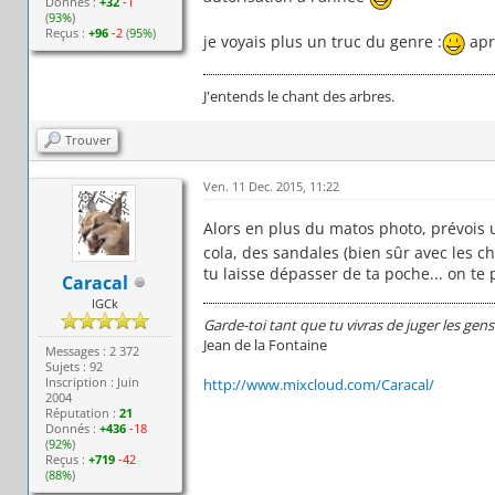
Donnés :
+32
-1
(
93%
)
Reçus :
+96
-2
(
95%
)
je voyais plus un truc du genre :
apre
J'entends le chant des arbres.
Trouver
Ven. 11 Dec. 2015, 11:22
Alors en plus du matos photo, prévois
cola, des sandales (bien sûr avec les c
tu laisse dépasser de ta poche... on te
Caracal
IGCk
Garde-toi tant que tu vivras de juger les gens
Jean de la Fontaine
Messages : 2 372
Sujets : 92
Inscription : Juin
http://www.mixcloud.com/Caracal/
2004
Réputation :
21
Donnés :
+436
-18
(
92%
)
Reçus :
+719
-42
(
88%
)