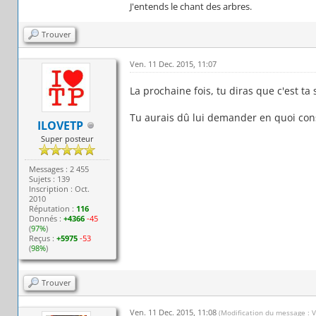
J'entends le chant des arbres.
Trouver
Ven. 11 Dec. 2015, 11:07
La prochaine fois, tu diras que c'est ta
Tu aurais dû lui demander en quoi cons
ILOVETP
Super posteur
Messages : 2 455
Sujets : 139
Inscription : Oct.
2010
Réputation :
116
Donnés :
+4366
-45
(
97%
)
Reçus :
+5975
-53
(
98%
)
Trouver
Ven. 11 Dec. 2015, 11:08
(Modification du message : 