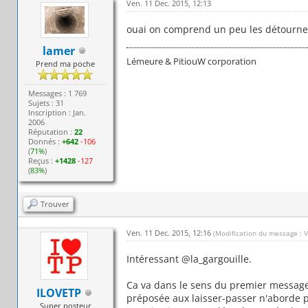
Ven. 11 Dec. 2015, 12:13
ouai on comprend un peu les détournem
lamer
Lémeure & PitiouW corporation
Prend ma poche
Messages : 1 769
Sujets : 31
Inscription : Jan.
2006
Réputation :
22
Donnés :
+642
-106
(
71%
)
Reçus :
+1428
-127
(
83%
)
Trouver
Ven. 11 Dec. 2015, 12:16
(Modification du message : 
Intéressant @la_gargouille.
Ca va dans le sens du premier message 
ILOVETP
préposée aux laisser-passer n'aborde pas
Super posteur