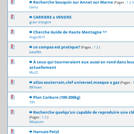
0 Votes - 0 sur 5 en moyenne
1
2
3
4
5
Recherche bouquin sur Annet sur Marne
(Pages :
1
2
3
Glory
0 Votes - 0 sur 5 en moyenne
1
2
3
4
5
CARRIERE a VENDRE
grain d'argent
0 Votes - 0 sur 5 en moyenne
1
2
3
4
5
Cherche Guide de Haute Montagne ^^
Hugo3615
0 Votes - 0 sur 5 en moyenne
1
2
3
4
5
ce compas est pratique?
(Pages :
1
2
)
katafille
0 Votes - 0 sur 5 en moyenne
1
2
3
4
5
À ceux qui tourneraient eux aussi en rond dans leu
actuellement
Mu22
0 Votes - 0 sur 5 en moyenne
1
2
3
4
5
atlas souterrain,clef universel,masque a gaz
(Pages :
BRTeam
0 Votes - 0 sur 5 en moyenne
1
2
3
4
5
Plan Carbure (100-200kg)
TiPi
0 Votes - 0 sur 5 en moyenne
1
2
3
4
5
Recherche quelqu'un capable de reproduire une clé
(Pages :
1
2
)
Néopium
0 Votes - 0 sur 5 en moyenne
1
2
3
4
5
Harnais Petzl