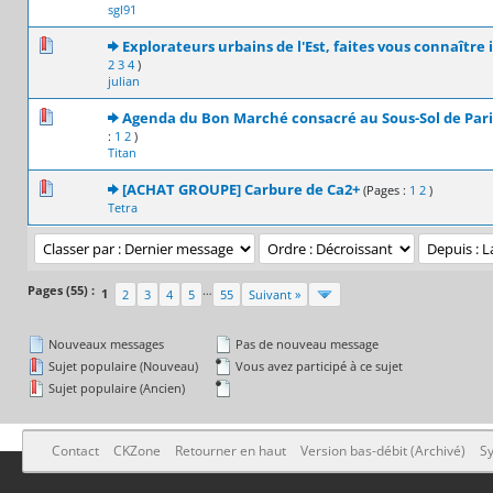
sgl91
0 Votes - 0 sur 5 en moyenne
1
2
3
4
5
Explorateurs urbains de l'Est, faites vous connaître ic
2
3
4
)
julian
0 Votes - 0 sur 5 en moyenne
1
2
3
4
5
Agenda du Bon Marché consacré au Sous-Sol de Pari
:
1
2
)
Titan
0 Votes - 0 sur 5 en moyenne
1
2
3
4
5
[ACHAT GROUPE] Carbure de Ca2+
(Pages :
1
2
)
Tetra
Pages (55) :
…
1
2
3
4
5
55
Suivant »
Nouveaux messages
Pas de nouveau message
Sujet populaire (Nouveau)
Vous avez participé à ce sujet
Sujet populaire (Ancien)
Contact
CKZone
Retourner en haut
Version bas-débit (Archivé)
Sy