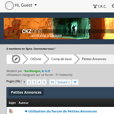
Hi, Guest
I.R.C.
4 membres en ligne. Connectez-vous !
CKZone
Camp de base
Petites Annonces
Modéré par :
KarlHungus
,
le G.O
Utilisateurs naviguant sur ce forum : 71 Visiteur(s)
Pages (55) :
…
1
2
3
4
5
55
Suivant »
Petites Annonces
Sujet
/
Auteur
0 Votes - 0 sur 5 en moyenne
1
2
3
4
5
Utilisation du forum de Petites Annonces