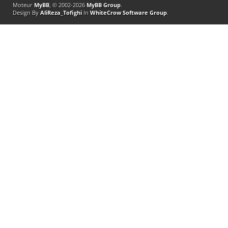
Moteur
MyBB
, © 2002-2026
MyBB Group
.
Design By
AliReza_Tofighi
In
WhiteCrow Software Group
.