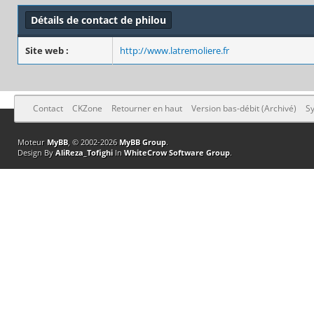
Détails de contact de philou
Site web :
http://www.latremoliere.fr
Contact
CKZone
Retourner en haut
Version bas-débit (Archivé)
Sy
Moteur
MyBB
, © 2002-2026
MyBB Group
.
Design By
AliReza_Tofighi
In
WhiteCrow Software Group
.