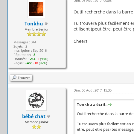
Dim. 06 Août 2017, 00:03
Outil recherche dans la barr
Tonkhu
Tu trouvera plus facilement e
et lisent (peut être, peut êtr
Membre Senior
Cheers
Messages : 344
Sujets : 2
Inscription : Sep 2016
Réputation :
8
Donnés :
+214
-2
(
98%
)
Reçus :
+450
-18
(
92%
)
Trouver
Dim. 06 Août 2017, 15:35
Tonkhu a écrit :
Outil recherche dans la barre 
bébé chat
Membre Junior
Tu trouvera plus facilement en c
être, peut être pas) tes message