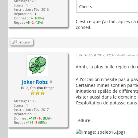
Messages : 20
Sujets : 1
Cheers
Inscription : Fév. 2016
Réputation :
1
Donnés :
+4
(
100%
)
C'est ce que j'ai fait, après c
Reçus :
+5
-2
(
42%
)
conseil.
Trouver
Lun. 07 Août 2017, 12:37
(Modification 
Ahhh, la plus belle région du
A l'occasion n’hésite pas à pa
Joker Robz
Certaines mines sont en partie
Iä, Iä, Cthulhu fhtagn
initiations spéléo de différen
visiter aussi dans le domaine s
Messages : 85
l’exploitation de potasse dan
Sujets : 1
Inscription : Fév. 2017
Réputation :
5
Donnés :
+174
-16
(
83%
)
Tellure :
Reçus :
+144
-3
(
95%
)