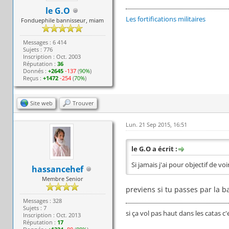
le G.O
Les fortifications militaires
Fonduephile bannisseur, miam
Messages : 6 414
Sujets : 776
Inscription : Oct. 2003
Réputation :
36
Donnés :
+2645
-137
(
90%
)
Reçus :
+1472
-254
(
70%
)
Site web
Trouver
Lun. 21 Sep 2015, 16:51
le G.O a écrit :
Si jamais j'ai pour objectif de vo
hassancehef
Membre Senior
previens si tu passes par la b
Messages : 328
Sujets : 7
si ça vol pas haut dans les catas c'
Inscription : Oct. 2013
Réputation :
17