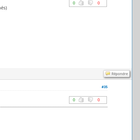
0
0
nés)
Répondre
#35
0
0