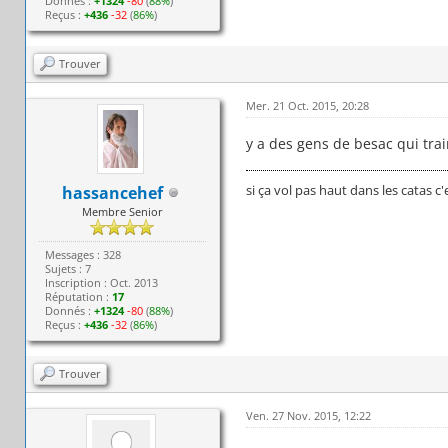
Donnés :
+1324
-80
(
88%
)
Reçus :
+436
-32
(
86%
)
Trouver
Mer. 21 Oct. 2015, 20:28
y a des gens de besac qui trai
si ça vol pas haut dans les catas c'
hassancehef
Membre Senior
Messages : 328
Sujets : 7
Inscription : Oct. 2013
Réputation :
17
Donnés :
+1324
-80
(
88%
)
Reçus :
+436
-32
(
86%
)
Trouver
Ven. 27 Nov. 2015, 12:22