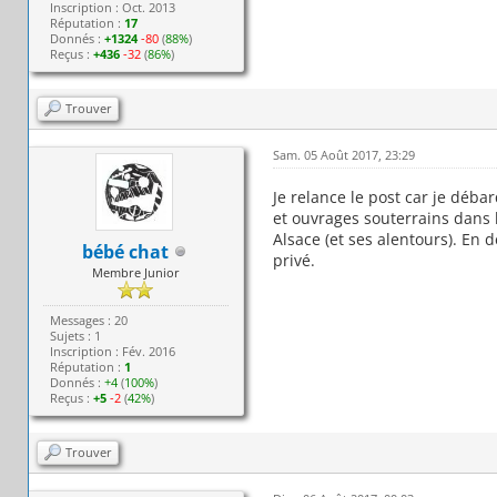
Inscription : Oct. 2013
Réputation :
17
Donnés :
+1324
-80
(
88%
)
Reçus :
+436
-32
(
86%
)
Trouver
Sam. 05 Août 2017, 23:29
Je relance le post car je déba
et ouvrages souterrains dans l
Alsace (et ses alentours). En 
bébé chat
privé.
Membre Junior
Messages : 20
Sujets : 1
Inscription : Fév. 2016
Réputation :
1
Donnés :
+4
(
100%
)
Reçus :
+5
-2
(
42%
)
Trouver