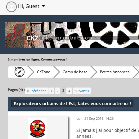
Hi, Guest
6 membres en ligne. Connectez-vous !
CKZone
Camp de base
Petites Annonces
Moyenne : 0 (0 vote(s))
1
2
3
4
5
Pages (4) :
3
« Précédent
1
2
4
Suivant »
Explorateurs urbains de l'Est, faites vous connaître ici !
Lun. 21 Sep 2015, 14:26
Si jamais j'ai pour objectif de
années.