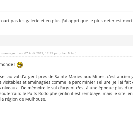
a court pas les galerie et en plus j'ai appri que le plus deter est mor
du message : Lun. 07 Août 2017, 12:39 par
Joker Robz
.)
 monde !
sser au val d'argent près de Sainte-Maries-aux-Mines, c'est ancien g
 visitables et aménagées comme le parc minier Tellure. Je l'ai fai
ts niveaux. De mémoire le val d'argent c'est à une époque plus d'un
outerrain; le Puits Rodolphe (enfin il est remblayé, mais le site en 
s la région de Mulhouse.