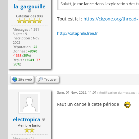
Salutt, je me lance dans l'exploration des
la_gargouille
Catastar des 90's
Tout est ici :
https://ckzone.org/thread
Messages : 1 391
http://cataphile.free.fr
Sujets : 9
Inscription : Nov.
2002
Réputation :
22
Donnés :
+3070
-1338
(
39%
)
Reçus :
+1041
-77
(
86%
)
Site web
Trouver
Sam. 01 Nov. 2025, 11:01
(Modification du message :
Faut un canoë à cette période !
electropica
Membre Junior
Messages : 14