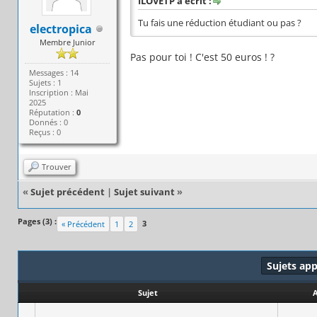
ILOVETP a écrit :
Tu fais une réduction étudiant ou pas ?
electropica
Membre Junior
Pas pour toi ! C'est 50 euros ! ?
Messages : 14
Sujets : 1
Inscription : Mai
2025
Réputation :
0
Donnés : 0
Reçus : 0
Trouver
«
Sujet précédent
|
Sujet suivant
»
Pages (3) :
3
« Précédent
1
2
Sujets ap
Sujet
A