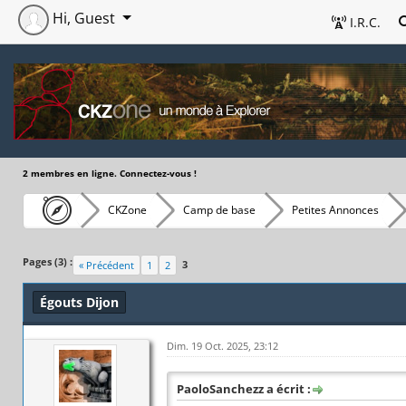
Hi, Guest
I.R.C.
2 membres en ligne. Connectez-vous !
CKZone
Camp de base
Petites Annonces
Pages (3) :
3
« Précédent
1
2
Égouts Dijon
Dim. 19 Oct. 2025, 23:12
PaoloSanchezz a écrit :