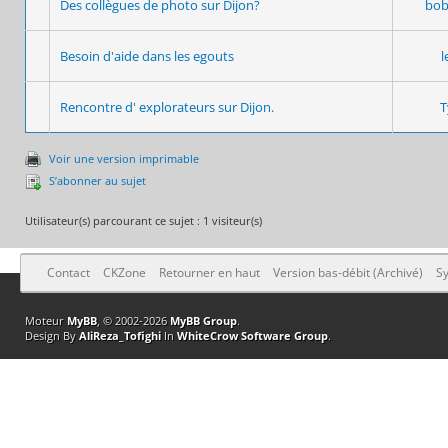
Des collègues de photo sur Dijon?
bob
Besoin d'aide dans les egouts
l
Rencontre d' explorateurs sur Dijon.
T
Voir une version imprimable
S’abonner au sujet
Utilisateur(s) parcourant ce sujet : 1 visiteur(s)
Contact
CKZone
Retourner en haut
Version bas-débit (Archivé)
Sy
Moteur
MyBB
, © 2002-2026
MyBB Group
.
Design By
AliReza_Tofighi
In
WhiteCrow Software Group
.