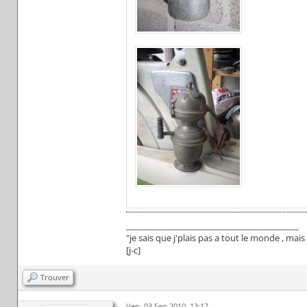
__________________________________________
"je sais que j'plais pas a tout le monde , ma
[j-c]
Trouver
Ven. 03 Sep 2010, 13:17