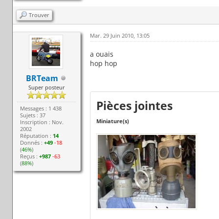
Trouver
Mar. 29 Juin 2010, 13:05
a ouais
hop hop
BRTeam
Super posteur
Pièces jointes
Messages : 1 438
Sujets : 37
Miniature(s)
Inscription : Nov.
2002
Réputation :
14
Donnés :
+49
-18
(
46%
)
Reçus :
+987
-63
(
88%
)