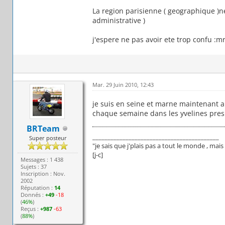
La region parisienne ( geographique )ne
administrative )
j'espere ne pas avoir ete trop confu :m
Mar. 29 Juin 2010, 12:43
je suis en seine et marne maintenant a
chaque semaine dans les yvelines pres
BRTeam
__________________________________________
Super posteur
"je sais que j'plais pas a tout le monde , ma
[j-c]
Messages : 1 438
Sujets : 37
Inscription : Nov.
2002
Réputation :
14
Donnés :
+49
-18
(
46%
)
Reçus :
+987
-63
(
88%
)