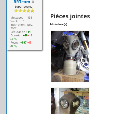
BRTeam
Super posteur
Pièces jointes
Messages : 1 438
Sujets : 37
Miniature(s)
Inscription : Nov.
2002
Réputation :
14
Donnés :
+49
-18
(
46%
)
Reçus :
+987
-63
(
88%
)