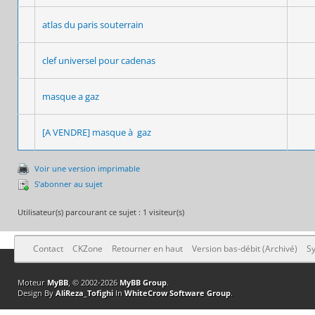
atlas du paris souterrain
clef universel pour cadenas
masque a gaz
[A VENDRE] masque à gaz
Voir une version imprimable
S’abonner au sujet
Utilisateur(s) parcourant ce sujet : 1 visiteur(s)
Contact
CKZone
Retourner en haut
Version bas-débit (Archivé)
Sy
Moteur
MyBB
, © 2002-2026
MyBB Group
.
Design By
AliReza_Tofighi
In
WhiteCrow Software Group
.