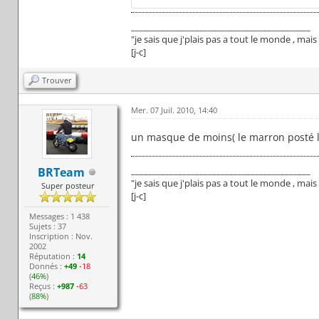
__________________________________________
"je sais que j'plais pas a tout le monde , ma
[j-c]
Trouver
Mer. 07 Juil. 2010, 14:40
un masque de moins( le marron posté l
__________________________________________
BRTeam
"je sais que j'plais pas a tout le monde , ma
Super posteur
[j-c]
Messages : 1 438
Sujets : 37
Inscription : Nov.
2002
Réputation :
14
Donnés :
+49
-18
(
46%
)
Reçus :
+987
-63
(
88%
)