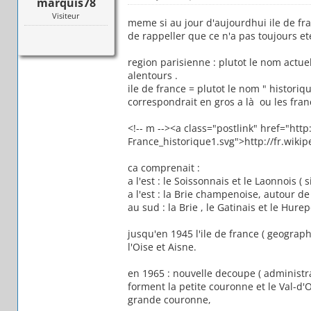
marquis78
Visiteur
meme si au jour d'aujourdhui ile de fr
de rappeller que ce n'a pas toujours ete
region parisienne : plutot le nom actue
alentours .
ile de france = plutot le nom " historiq
correspondrait en gros a là ou les franc
<!-- m --><a class="postlink" href="http:
France_historique1.svg">http://fr.wikiped
ca comprenait :
a l'est : le Soissonnais et le Laonnois ( s
a l'est : la Brie champenoise, autour 
au sud : la Brie , le Gatinais et le Hurep
jusqu'en 1945 l'ile de france ( geograph
l'Oise et Aisne.
en 1965 : nouvelle decoupe ( administra
forment la petite couronne et le Val-d'O
grande couronne,