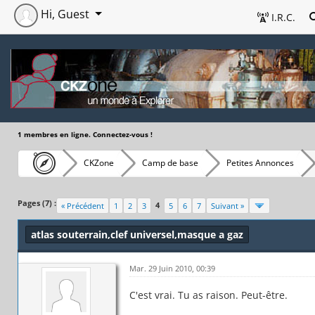
Hi, Guest
I.R.C.
1 membres en ligne. Connectez-vous !
CKZone
Camp de base
Petites Annonces
Pages (7) :
4
« Précédent
1
2
3
5
6
7
Suivant »
atlas souterrain,clef universel,masque a gaz
Mar. 29 Juin 2010, 00:39
C'est vrai. Tu as raison. Peut-être.