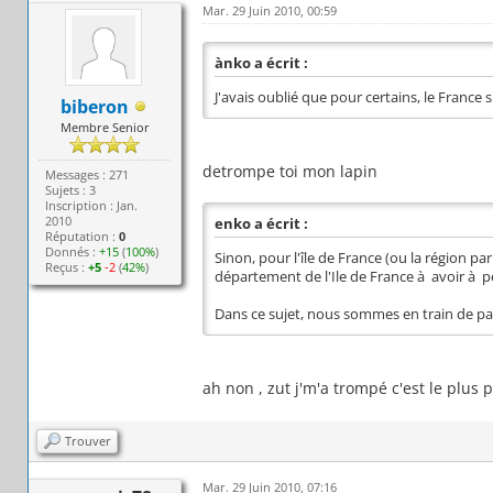
Mar. 29 Juin 2010, 00:59
ànko a écrit :
J'avais oublié que pour certains, le France s'
biberon
Membre Senior
detrompe toi mon lapin
Messages : 271
Sujets : 3
Inscription : Jan.
2010
enko a écrit :
Réputation :
0
Donnés :
+15
(
100%
)
Sinon, pour l'île de France (ou la région par
Reçus :
+5
-2
(
42%
)
département de l'Ile de France à avoir à pe
Dans ce sujet, nous sommes en train de pass
ah non , zut j'm'a trompé c'est le plus 
Trouver
Mar. 29 Juin 2010, 07:16