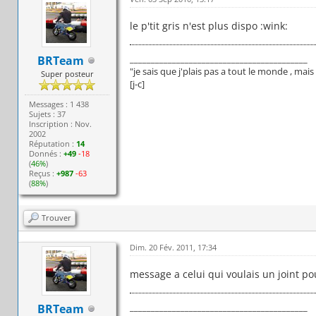
le p'tit gris n'est plus dispo :wink:
__________________________________________
BRTeam
"je sais que j'plais pas a tout le monde , ma
Super posteur
[j-c]
Messages : 1 438
Sujets : 37
Inscription : Nov.
2002
Réputation :
14
Donnés :
+49
-18
(
46%
)
Reçus :
+987
-63
(
88%
)
Trouver
Dim. 20 Fév. 2011, 17:34
message a celui qui voulais un joint p
__________________________________________
BRTeam