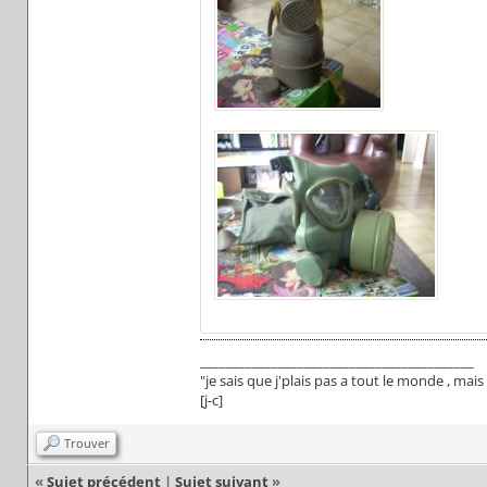
__________________________________________
"je sais que j'plais pas a tout le monde , ma
[j-c]
Trouver
«
Sujet précédent
|
Sujet suivant
»