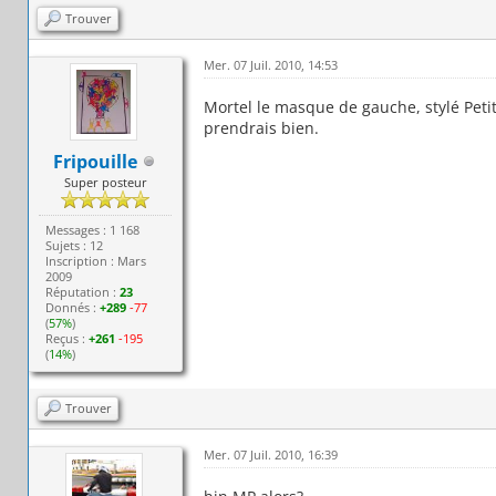
Trouver
Mer. 07 Juil. 2010, 14:53
Mortel le masque de gauche, stylé Petit-
prendrais bien.
Fripouille
Super posteur
Messages : 1 168
Sujets : 12
Inscription : Mars
2009
Réputation :
23
Donnés :
+289
-77
(
57%
)
Reçus :
+261
-195
(
14%
)
Trouver
Mer. 07 Juil. 2010, 16:39