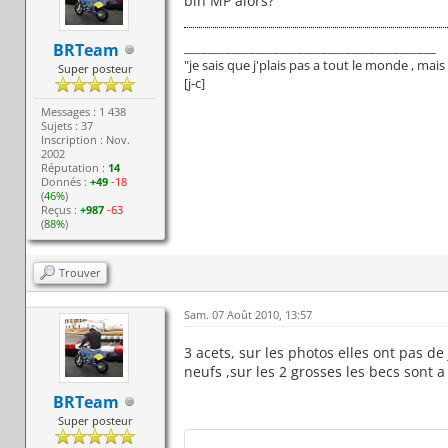
bin MP alors?
__________________________________________
BRTeam
"je sais que j'plais pas a tout le monde , ma
Super posteur
[j-c]
Messages : 1 438
Sujets : 37
Inscription : Nov.
2002
Réputation :
14
Donnés :
+49
-18
(
46%
)
Reçus :
+987
-63
(
88%
)
Trouver
Sam. 07 Août 2010, 13:57
3 acets, sur les photos elles ont pas de
neufs ,sur les 2 grosses les becs sont 
BRTeam
Super posteur