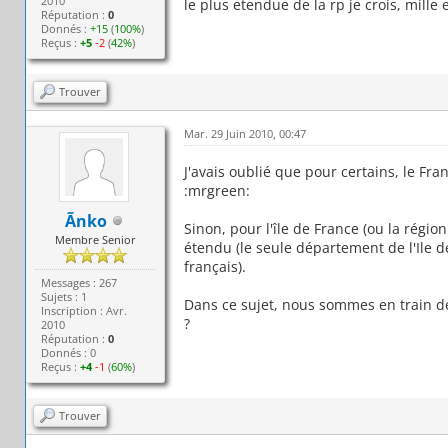
2010
le plus etendue de la rp je crois, mille
Réputation :
0
Donnés :
+15
(
100%
)
Reçus :
+5
-2
(
42%
)
Trouver
Mar. 29 Juin 2010, 00:47
J'avais oublié que pour certains, le Franc
:mrgreen:
Ãnko
Sinon, pour l'île de France (ou la région
Membre Senior
étendu (le seule département de l'Ile 
français).
Messages : 267
Sujets : 1
Dans ce sujet, nous sommes en train de
Inscription : Avr.
?
2010
Réputation :
0
Donnés : 0
Reçus :
+4
-1
(
60%
)
Trouver