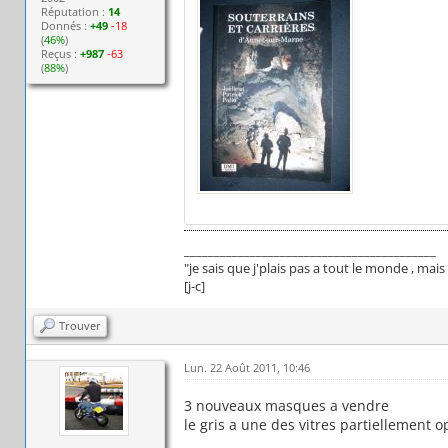
Réputation :
14
Donnés :
+49
-18
(
46%
)
Reçus :
+987
-63
(
88%
)
__________________________________________
"je sais que j'plais pas a tout le monde , ma
[j-c]
Trouver
Lun. 22 Août 2011, 10:46
3 nouveaux masques a vendre
le gris a une des vitres partiellement 