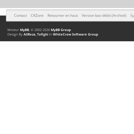
Contact
CKZone
Retourner en haut
Version bas-débit (Archivé)
Sy
Moteur
MyBB
, © 2002-2026
MyBB Group
.
Design By
AliReza_Tofighi
In
WhiteCrow Software Group
.