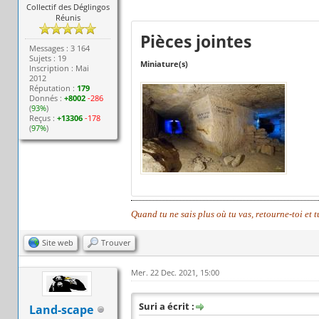
Collectif des Déglingos
Réunis
Pièces jointes
Messages : 3 164
Sujets : 19
Miniature(s)
Inscription : Mai
2012
Réputation :
179
Donnés :
+8002
-286
(
93%
)
Reçus :
+13306
-178
(
97%
)
Quand tu ne sais plus où tu vas, retourne-toi et 
Site web
Trouver
Mer. 22 Dec. 2021, 15:00
Suri a écrit :
Land-scape