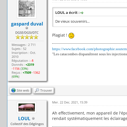
LOUL a écrit :
De vieux souvenirs...
gaspard duval
DGSE/DGSI/DTC
Plagiat !
Messages : 2 711
Sujets : 52
https://www.facebook.com/photographie.souterr
Inscription : Oct.
"Les catacombes disparaîtront sous les injections
2010
Réputation :
-1
Donnés :
+2319
-1156
(
33%
)
Reçus :
+7509
-1362
(
69%
)
Site web
Trouver
Mer. 22 Dec. 2021, 15:39
Ah effectivement, mon appareil de l'ép
LOUL
rendait systématiquement les éclaira
Collectif des Déglingos