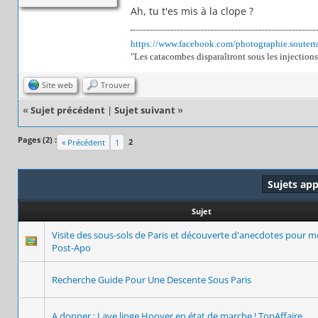
Ah, tu t'es mis à la clope ?
https://www.facebook.com/photographie.souterr
"Les catacombes disparaîtront sous les injections
Site web
Trouver
«
Sujet précédent
|
Sujet suivant
»
Pages (2) :
2
« Précédent
1
Sujets ap
Sujet
Visite des sous-sols de Paris et découverte d'anecdotes pour m
Post-Apo
Recherche Guide Pour Une Descente Sous Paris
A donner : Lave linge Hoover en état de marche ! TopAffaire