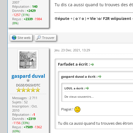
2007
Tu dis ca aussi quand tu trouves des é
Réputation :
140
Donnés :
+2429
-1257
(
31%
)
®
épute
+ (
o
Y
o
)
= Vie
\
o
/
F2R wiipuizent
Reçus :
+2339
-1984
(
8%
)
Site web
Trouver
Jeu. 23 Dec. 2021, 13:29
Farfadet a écrit :
gaspard duval
gaspard duval a écrit :
DGSE/DGSI/DTC
LOUL a écrit :
De vieux souvenirs...
Messages : 2 711
Sujets : 52
Inscription : Oct.
Plagiat !
2010
Réputation :
-1
Donnés :
+2319
-1156
(
33%
)
Tu dis ca aussi quand tu trouves des étron
Reçus :
+7509
-1362
(
69%
)