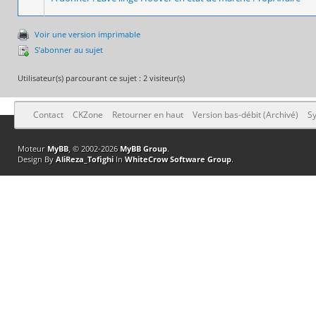
Voir une version imprimable
S’abonner au sujet
Utilisateur(s) parcourant ce sujet : 2 visiteur(s)
Contact
CKZone
Retourner en haut
Version bas-débit (Archivé)
Sy
Moteur
MyBB
, © 2002-2026
MyBB Group
.
Design By
AliReza_Tofighi
In
WhiteCrow Software Group
.