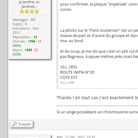
je jardine, tu
pour confirmer, la plaque "impériale" conn
jardines...
conso.
Messages : 491
Sujets : 8
Inscription : Dec.
La photo sur le "Paris souterrain" est un p
2013
masse de part et d'autre du groupe et dans 
Réputation :
13
mur au fond.
Donnés :
+754
-14
(
96%
)
Reçus :
+543
-22
et du coup, je me dis que c'est un ptit cul
(
92%
)
pas Bagneux, à qques mètres près mais bien 
33.L.1853
ROUTE IMPle N°20
COTE EST
<------<<
Thanks ! en tout cas c'est exactement le
Si un singe possédant un chromosome surnumér
Trouver
Mer. 22 Dec. 2021, 15:35