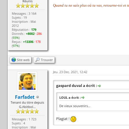
Réunis
Quand tu ne sais plus où tu vas, retourne-toi et 
Messages : 3 164
Sujets : 19
Inscription : Mai
2012
Réputation :
179
Donnés :
+8002
-286
(
93%
)
Reçus :
+13306
-178
(
97%
)
Site web
Trouver
Jeu. 23 Dec. 2021, 12:42
gaspard duval a écrit :
Farfadet
LOUL a écrit :
Tenant du titre depuis
De vieux souvenirs...
G.Abitbol...
Plagiat !
Messages : 1 723
Sujets : 4
Inscription : Mai