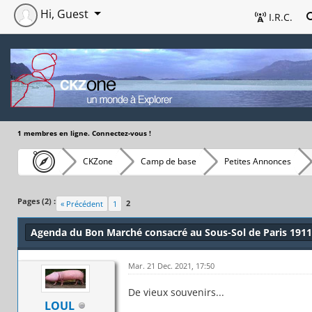
Hi, Guest
I.R.C.
1 membres en ligne. Connectez-vous !
CKZone
Camp de base
Petites Annonces
Pages (2) :
2
« Précédent
1
Agenda du Bon Marché consacré au Sous-Sol de Paris 1911
Mar. 21 Dec. 2021, 17:50
De vieux souvenirs...
LOUL