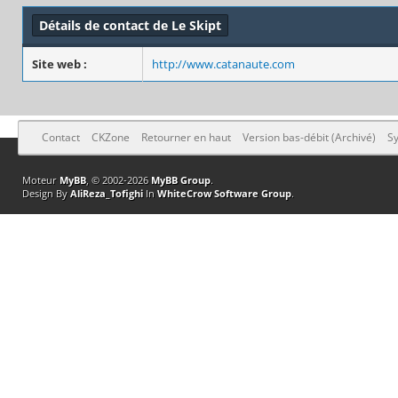
Détails de contact de Le Skipt
Site web :
http://www.catanaute.com
Contact
CKZone
Retourner en haut
Version bas-débit (Archivé)
Sy
Moteur
MyBB
, © 2002-2026
MyBB Group
.
Design By
AliReza_Tofighi
In
WhiteCrow Software Group
.