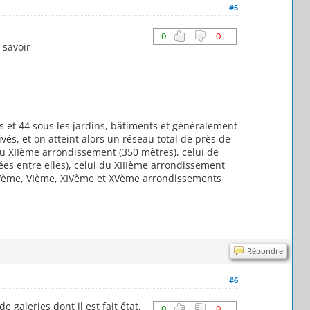
#5
0
0
-savoir-
es et 44 sous les jardins, bâtiments et généralement
vés, et on atteint alors un réseau total de près de
du XIIème arrondissement (350 mètres), celui de
ées entre elles), celui du XIIIème arrondissement
des Vème, VIème, XIVème et XVème arrondissements
Répondre
#6
galeries dont il est fait état,
0
0