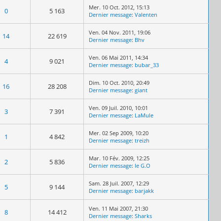
Mer. 10 Oct. 2012, 15:13
0
5 163
Dernier message
:
Valenten
Ven. 04 Nov. 2011, 19:06
14
22 619
Dernier message
:
Bhv
Ven. 06 Mai 2011, 14:34
4
9 021
Dernier message
:
bubar_33
Dim. 10 Oct. 2010, 20:49
16
28 208
Dernier message
:
giant
Ven. 09 Juil. 2010, 10:01
3
7 391
Dernier message
:
LaMule
Mer. 02 Sep 2009, 10:20
1
4 842
Dernier message
:
treizh
Mar. 10 Fév. 2009, 12:25
2
5 836
Dernier message
:
le G.O
Sam. 28 Juil. 2007, 12:29
5
9 144
Dernier message
:
barjakk
Ven. 11 Mai 2007, 21:30
8
14 412
Dernier message
:
Sharks