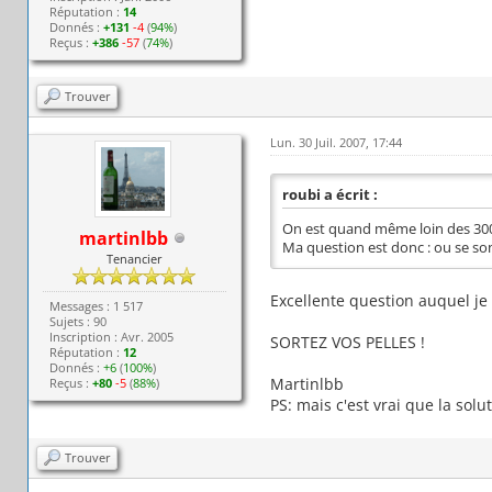
Réputation :
14
Donnés :
+131
-4
(
94%
)
Reçus :
+386
-57
(
74%
)
Trouver
Lun. 30 Juil. 2007, 17:44
roubi a écrit :
On est quand même loin des 300 
martinlbb
Ma question est donc : ou se so
Tenancier
Excellente question auquel je
Messages : 1 517
Sujets : 90
Inscription : Avr. 2005
SORTEZ VOS PELLES !
Réputation :
12
Donnés :
+6
(
100%
)
Martinlbb
Reçus :
+80
-5
(
88%
)
PS: mais c'est vrai que la solu
Trouver