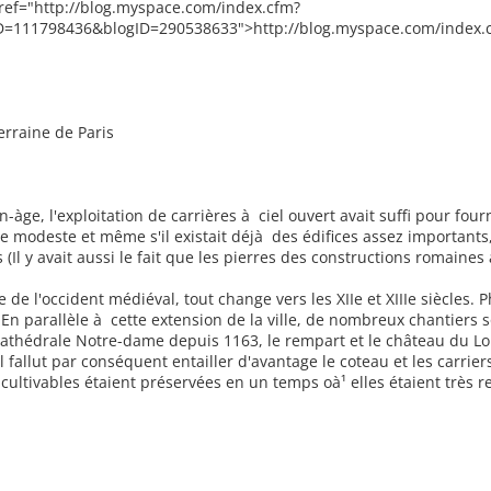
 href="http://blog.myspace.com/index.cfm?
D=111798436&blogID=290538633">http://blog.myspace.com/index.cf
rraine de Paris
ge, l'exploitation de carrières à ciel ouvert avait suffi pour fou
aille modeste et même s'il existait déjà des édifices assez importants
(Il y avait aussi le fait que les pierres des constructions romaines
de l'occident médiéval, tout change vers les XIIe et XIIIe siècles.
 En parallèle à cette extension de la ville, de nombreux chantiers 
cathédrale Notre-dame depuis 1163, le rempart et le château du Lo
 fallut par conséquent entailler d'avantage le coteau et les carrier
 cultivables étaient préservées en un temps oà¹ elles étaient très r