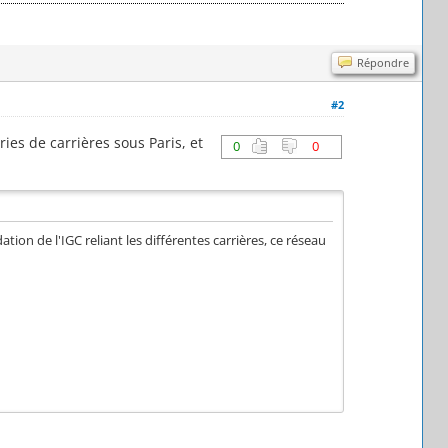
Répondre
#2
ies de carrières sous Paris, et
0
0
ion de l'IGC reliant les différentes carrières, ce réseau