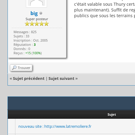
c'était valable sous Thury cer
plus maintenant). Suffit de re
big
publics que sous les terrains 
Super posteur
Messages : 825
Sujets : 33
Inscription : Oct. 2005
Réputation :
3
Donnés : 0
Reçus :
+15
(
100%
)
Trouver
«
Sujet précédent
|
Sujet suivant
»
Sujet
nouveau site : http://www.latremoliere.fr