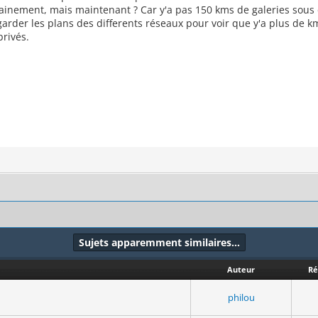
tainement, mais maintenant ? Car y'a pas 150 kms de galeries sous d
garder les plans des differents réseaux pour voir que y'a plus de km
privés.
Sujets apparemment similaires…
Auteur
Ré
philou