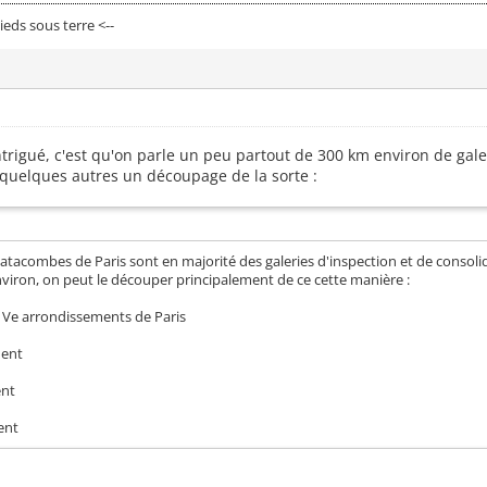
eds sous terre <--
ntrigué, c'est qu'on parle un peu partout de 300 km environ de galer
r quelques autres un découpage de la sorte :
tacombes de Paris sont en majorité des galeries d'inspection et de consolidat
viron, on peut le découper principalement de ce cette manière :
t Ve arrondissements de Paris
ment
ent
ent