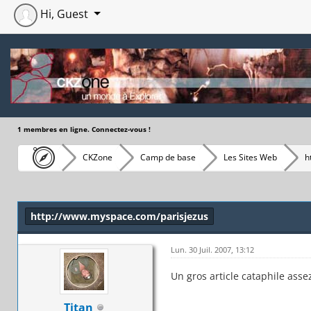
Hi, Guest
1 membres en ligne. Connectez-vous !
CKZone
Camp de base
Les Sites Web
h
Moyenne : 0 (0 vote(s))
1
2
3
4
5
http://www.myspace.com/parisjezus
Lun. 30 Juil. 2007, 13:12
Un gros article cataphile ass
Titan