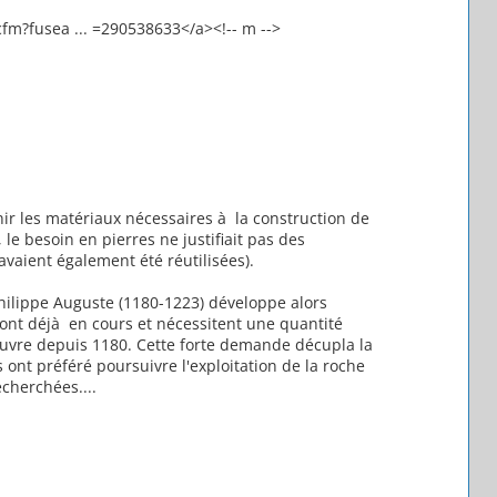
m?fusea ... =290538633</a><!-- m -->
rnir les matériaux nécessaires à la construction de
, le besoin en pierres ne justifiait pas des
 avaient également été réutilisées).
 Philippe Auguste (1180-1223) développe alors
sont déjà en cours et nécessitent une quantité
uvre depuis 1180. Cette forte demande décupla la
s ont préféré poursuivre l'exploitation de la roche
echerchées....