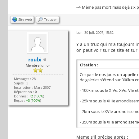
--> Même pas mort mais déjà six pi
Site web
Trouver
Lun. 30 Juil. 2007, 15:32
Y a un truc qui m'a toujours i
on peut voir sur ce site et su
roubi
Citation :
Membre Junior
Ce que de nos jours on appelle ca
Messages : 28
de galeries s'étend sur 300km en
Sujets : 3
Inscription : Mars 2007
- 100km sous le XIVe, XVe, VIe e
Réputation :
0
Donnés :
+2
(
100%
)
Reçus :
+3
(
100%
)
- 25km sous le XIIIe arrondisse
- 7km sous le XVIe arrondissem
- 350m sous le XIIe arrondissem
Meme s'il précise après :