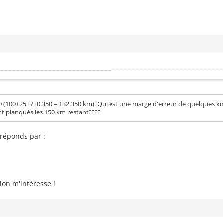
(100+25+7+0.350 = 132.350 km). Qui est une marge d'erreur de quelques km, d
nt planqués les 150 km restant????
 réponds par :
tion m'intéresse !