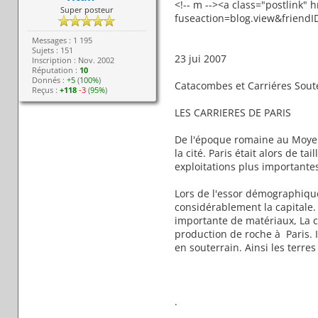
<!-- m --><a class="postlink"
Super posteur
fuseaction=blog.view&friendI
Messages : 1 195
Sujets : 151
23 jui 2007
Inscription : Nov. 2002
Réputation :
10
Donnés :
+5
(
100%
)
Catacombes et Carriéres Soute
Reçus :
+118
-3
(
95%
)
LES CARRIERES DE PARIS
De l'époque romaine au Moyen-à
la cité. Paris était alors de t
exploitations plus importantes 
Lors de l'essor démographique 
considérablement la capitale.
importante de matériaux, La 
production de roche à Paris. Il
en souterrain. Ainsi les terres
.