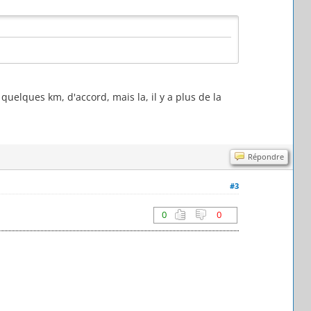
elques km, d'accord, mais la, il y a plus de la
Répondre
#3
0
0