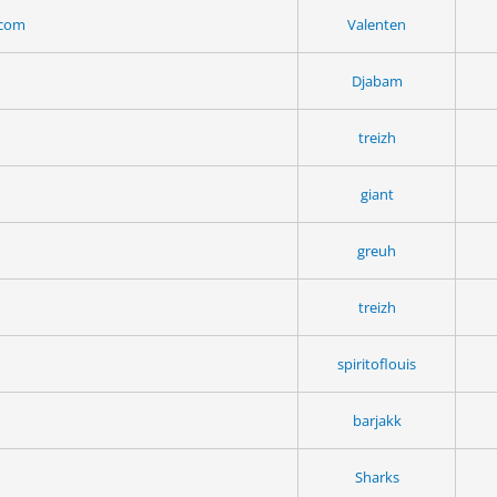
.com
Valenten
Djabam
treizh
giant
greuh
treizh
spiritoflouis
barjakk
Sharks