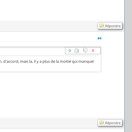
Répondre
#4
0
0
'accord, mais la, il y a plus de la moitié qui manque!
Répondre