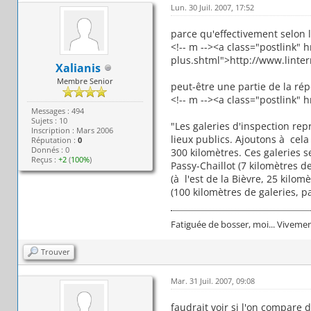
Lun. 30 Juil. 2007, 17:52
parce qu'effectivement selon l
<!-- m --><a class="postlink"
plus.shtml">http://www.linter
Xalianis
Membre Senior
peut-être une partie de la rép
<!-- m --><a class="postlink" h
Messages : 494
Sujets : 10
"Les galeries d'inspection rep
Inscription : Mars 2006
lieux publics. Ajoutons à cela
Réputation :
0
Donnés : 0
300 kilomètres. Ces galeries 
Reçus :
+2
(
100%
)
Passy-Chaillot (7 kilomètres d
(à l'est de la Bièvre, 25 kilo
(100 kilomètres de galeries, p
Fatiguée de bosser, moi... Vivemen
Trouver
Mar. 31 Juil. 2007, 09:08
faudrait voir si l'on compare 