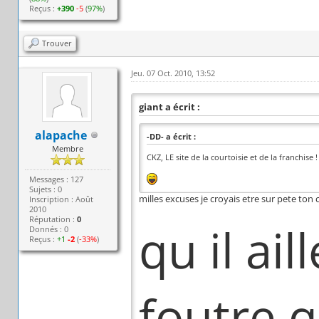
Reçus :
+390
-5
(
97%
)
Trouver
Jeu. 07 Oct. 2010, 13:52
giant a écrit :
alapache
-DD- a écrit :
Membre
CKZ, LE site de la courtoisie et de la franchise !
Messages : 127
Sujets : 0
milles excuses je croyais etre sur pete ton 
Inscription : Août
2010
Réputation :
0
qu il ail
Donnés : 0
Reçus :
+1
-2
(
-33%
)
foutre