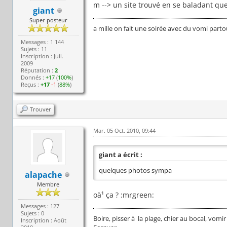
m --> un site trouvé en se baladant q
giant
Super posteur
a mille on fait une soirée avec du vomi parto
Messages : 1 144
Sujets : 11
Inscription : Juil.
2009
Réputation :
2
Donnés :
+17
(
100%
)
Reçus :
+17
-1
(
88%
)
Trouver
Mar. 05 Oct. 2010, 09:44
giant a écrit :
quelques photos sympa
alapache
Membre
oà¹ ça ? :mrgreen:
Messages : 127
Sujets : 0
Boire, pisser à la plage, chier au bocal, vomir
Inscription : Août