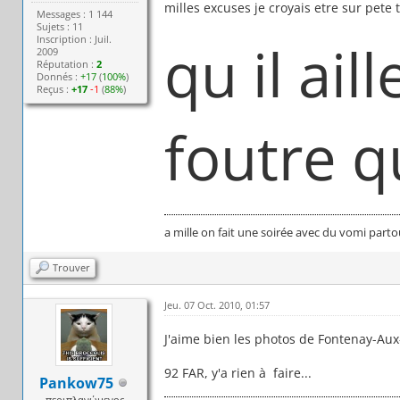
milles excuses je croyais etre sur pete 
Messages : 1 144
Sujets : 11
Inscription : Juil.
qu il aill
2009
Réputation :
2
Donnés :
+17
(
100%
)
Reçus :
+17
-1
(
88%
)
foutre 
a mille on fait une soirée avec du vomi parto
Trouver
Jeu. 07 Oct. 2010, 01:57
J'aime bien les photos de Fontenay-Aux
92 FAR, y'a rien à faire...
Pankow75
περιπλανώμενος