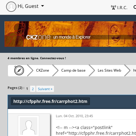
Hi, Guest
I.R.C.
4 membres en ligne. Connectez-vous !
CKZone
Camp de base
Les Sites Web
h
Pages (2) :
1
2
Suivant »
http://cfpphr.free.fr/carrphot2.htm
Lun. 04 Oct. 2010, 23:45
<!-- m --><a class="postlink"
href="http://cfpphr.free.fr/carrphot2.h