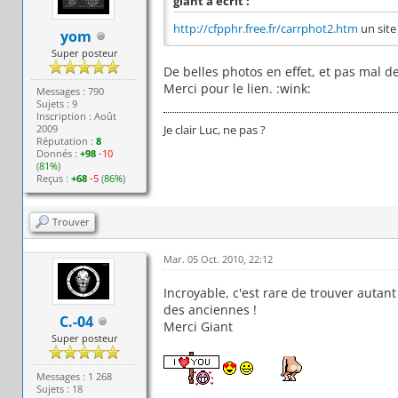
giant a écrit :
http://cfpphr.free.fr/carrphot2.htm
un site
yom
Super posteur
De belles photos en effet, et pas mal d
Merci pour le lien. :wink:
Messages : 790
Sujets : 9
Inscription : Août
2009
Je clair Luc, ne pas ?
Réputation :
8
Donnés :
+98
-10
(
81%
)
Reçus :
+68
-5
(
86%
)
Trouver
Mar. 05 Oct. 2010, 22:12
Incroyable, c'est rare de trouver autant
des anciennes !
C.-04
Merci Giant
Super posteur
Messages : 1 268
Sujets : 18