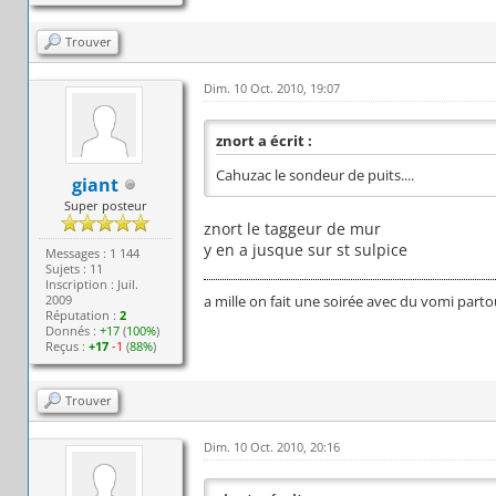
Trouver
Dim. 10 Oct. 2010, 19:07
znort a écrit :
Cahuzac le sondeur de puits....
giant
Super posteur
znort le taggeur de mur
y en a jusque sur st sulpice
Messages : 1 144
Sujets : 11
Inscription : Juil.
2009
a mille on fait une soirée avec du vomi parto
Réputation :
2
Donnés :
+17
(
100%
)
Reçus :
+17
-1
(
88%
)
Trouver
Dim. 10 Oct. 2010, 20:16