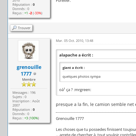
Forever.
2010
Réputation :
0
Donnés : 0
Reçus :
+1
-2
(
-33%
)
Trouver
Mar. 05 Oct. 2010, 13:48
alapache a écrit :
grenouille
giant a écrit :
1777
quelques photos sympa
Membre
oà¹ ça ? :mrgreen:
Messages : 196
Sujets : 0
Inscription : Août
presque a la fin, le camion semble net e
2007
Réputation :
0
Donnés : 0
Reçus :
+3
(
100%
)
Grenouille 1777
Les choses que tu possedes finissent toujour
... arrete de chercher à tout vouloir contrôler, 