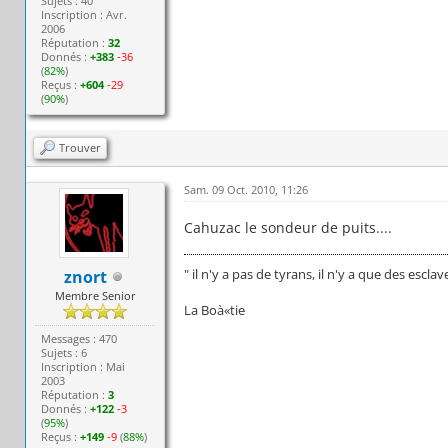
Sujets : 40
Inscription : Avr.
2006
Réputation :
32
Donnés :
+383
-36
(
82%
)
Reçus :
+604
-29
(
90%
)
Trouver
Sam. 09 Oct. 2010, 11:26
Cahuzac le sondeur de puits....
" il n'y a pas de tyrans, il n'y a que des esclav
znort
Membre Senior
La Boà«tie
Messages : 470
Sujets : 6
Inscription : Mai
2003
Réputation :
3
Donnés :
+122
-3
(
95%
)
Reçus :
+149
-9
(
88%
)