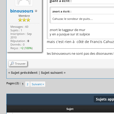
giant a écrit :
binousours
znort a écrit :
Membre
Cahuzac le sondeur de puits....
Messages : 60
znort le taggeur de mur
Sujets : 1
Inscription : Sep
y en a jusque sur st sulpice
2010
Réputation :
0
mais c'est rien à côté de Francis Cahuza
Donnés : 0
Reçus :
+2
(
100%
)
les binouseours ne sont pas des disonaures 
Trouver
«
Sujet précédent
|
Sujet suivant
»
Pages (2) :
1
2
Suivant »
Sujets ap
Sujet