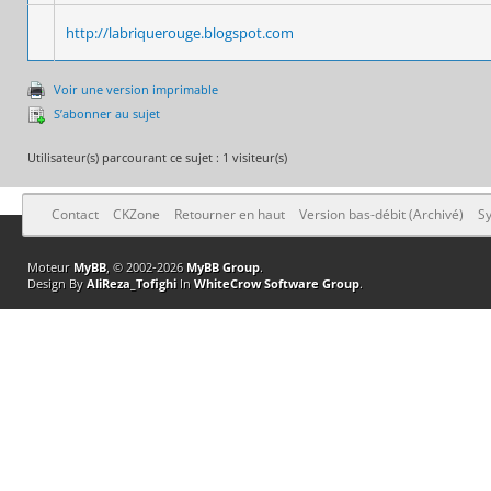
http://labriquerouge.blogspot.com
Voir une version imprimable
S’abonner au sujet
Utilisateur(s) parcourant ce sujet : 1 visiteur(s)
Contact
CKZone
Retourner en haut
Version bas-débit (Archivé)
Sy
Moteur
MyBB
, © 2002-2026
MyBB Group
.
Design By
AliReza_Tofighi
In
WhiteCrow Software Group
.