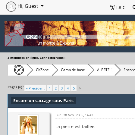
Hi, Guest
I.R.C.
3 membres en ligne. Connectez-vous !
CKZone
Camp de base
ALERTE !
Encore
Pages (6) :
6
« Précédent
1
2
3
4
5
Encore un saccage sous Paris
Lun. 28 Nov. 2005, 14:42
La pierre est taillée.