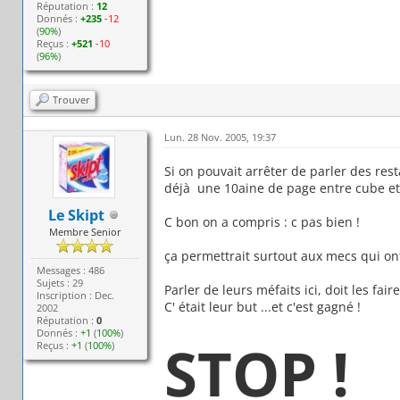
Réputation :
12
Donnés :
+235
-12
(
90%
)
Reçus :
+521
-10
(
96%
)
Trouver
Lun. 28 Nov. 2005, 19:37
Si on pouvait arrêter de parler des rest
déjà une 10aine de page entre cube et
Le Skipt
C bon on a compris : c pas bien !
Membre Senior
ça permettrait surtout aux mecs qui ont 
Messages : 486
Sujets : 29
Parler de leurs méfaits ici, doit les faire
Inscription : Dec.
C' était leur but ...et c'est gagné !
2002
Réputation :
0
Donnés :
+1
(
100%
)
STOP !
Reçus :
+1
(
100%
)