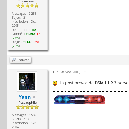
Caféinoman !
Messages : 2 258
Sujets : 21
Inscription : Oct.
2005
Réputation :
168
Donnés :
+1390
-177
(
77%
)
Reçus :
+1137
-168
(
74%
)
Trouver
Lun. 28 Nov. 2005, 17:51
Un post provoc de
DSM III R
3 perso
Yann
Reseauphile
Messages : 4 589
Sujets : 273
Inscription : Avr.
2004