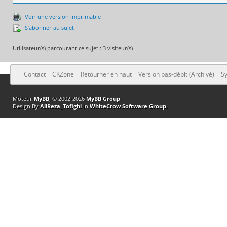
Voir une version imprimable
S’abonner au sujet
Utilisateur(s) parcourant ce sujet : 3 visiteur(s)
Contact
CKZone
Retourner en haut
Version bas-débit (Archivé)
Sy
Moteur
MyBB
, © 2002-2026
MyBB Group
.
Design By
AliReza_Tofighi
In
WhiteCrow Software Group
.