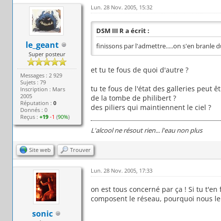
Lun. 28 Nov. 2005, 15:32
DSM III R a écrit :
le_geant
finissons par l'admettre.....on s'en branle d
Super posteur
et tu te fous de quoi d'autre ?
Messages : 2 929
Sujets : 79
tu te fous de l'état des galleries peut êt
Inscription : Mars
2005
de la tombe de philibert ?
Réputation :
0
des piliers qui maintiennent le ciel ?
Donnés : 0
Reçus :
+19
-1
(
90%
)
L'alcool ne résout rien... l'eau non plus
Site web
Trouver
Lun. 28 Nov. 2005, 17:33
on est tous concerné par ça ! Si tu t'en
composent le réseau, pourquoi nous le f
sonic