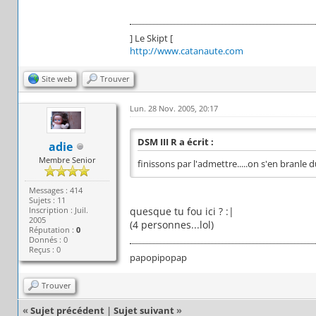
] Le Skipt [
http://www.catanaute.com
Site web
Trouver
Lun. 28 Nov. 2005, 20:17
DSM III R a écrit :
adie
Membre Senior
finissons par l'admettre.....on s'en branle d
Messages : 414
Sujets : 11
Inscription : Juil.
quesque tu fou ici ? :|
2005
(4 personnes...lol)
Réputation :
0
Donnés : 0
Reçus : 0
papopipopap
Trouver
«
Sujet précédent
|
Sujet suivant
»