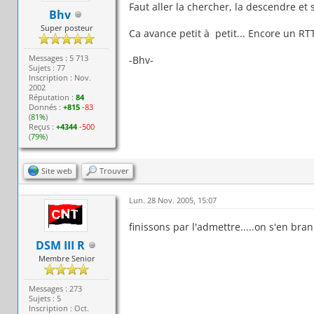
Faut aller la chercher, la descendre et s
Bhv
Super posteur
Ca avance petit à petit... Encore un RT
Messages : 5 713
-Bhv-
Sujets : 77
Inscription : Nov.
2002
Réputation :
84
Donnés :
+815
-83
(
81%
)
Reçus :
+4344
-500
(
79%
)
Site web
Trouver
Lun. 28 Nov. 2005, 15:07
finissons par l'admettre.....on s'en bran
DSM III R
Membre Senior
Messages : 273
Sujets : 5
Inscription : Oct.