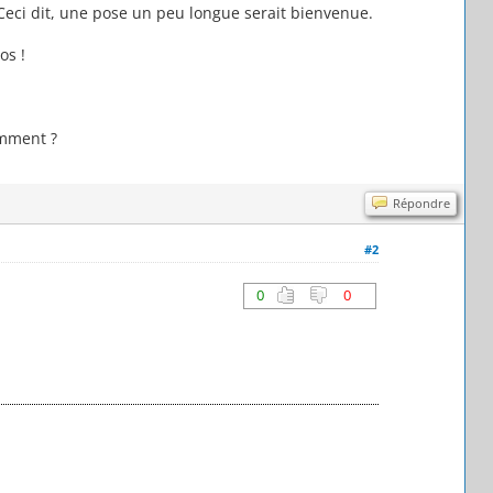
. Ceci dit, une pose un peu longue serait bienvenue.
os !
omment ?
Répondre
#2
0
0