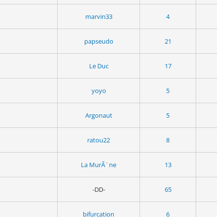
marvin33
4
papseudo
21
Le Duc
17
yoyo
5
Argonaut
5
ratou22
8
La MurÃ¨ne
13
-DD-
65
bifurcation
6