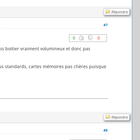
Répondre
#7
0
0
ais boitier vraiment volumineux et donc pas
accus standards, cartes mémoires pas chères puisque
Répondre
#8