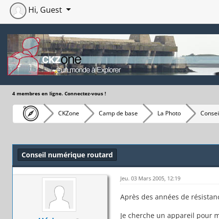
Hi, Guest
4 membres en ligne. Connectez-vous !
CKZone
Camp de base
La Photo
Consei
Moyenne : 0 (0 vote(s))
1
2
3
4
5
Conseil numérique routard
Jeu. 03 Mars 2005, 12:19
Après des années de résistanc
Je cherche un appareil pour m