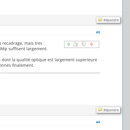
Répondre
#3
u recadrage, mais tres
0
0
 3Mp suffisent largement.
 dont la qualité optique est largement superieure
onnes finalement.
Répondre
#4