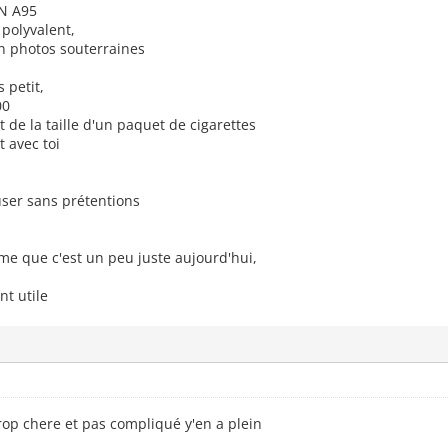
ON A95
 polyvalent,
n photos souterraines
 petit,
00
de la taille d'un paquet de cigarettes
t avec toi
user sans prétentions
e que c'est un peu juste aujourd'hui,
nt utile
rop chere et pas compliqué y'en a plein