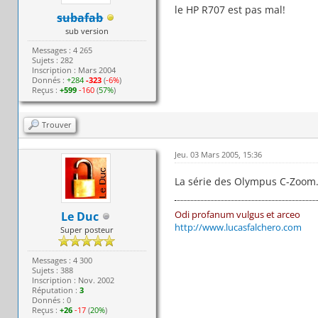
le HP R707 est pas mal!
subafab
sub version
Messages : 4 265
Sujets : 282
Inscription : Mars 2004
Donnés :
+284
-323
(
-6%
)
Reçus :
+599
-160
(
57%
)
Trouver
Jeu. 03 Mars 2005, 15:36
La série des Olympus C-Zoom. 
Odi profanum vulgus et arceo
Le Duc
http://www.lucasfalchero.com
Super posteur
Messages : 4 300
Sujets : 388
Inscription : Nov. 2002
Réputation :
3
Donnés : 0
Reçus :
+26
-17
(
20%
)