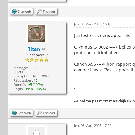
Site web
Trouver
Jeu. 03 Mars 2005, 16:16
J'ai testé ces deux appareils :
Olympus C4000Z ----> belles p
Titan
pratique à trimballer.
Super posteur
Canon A95 ----> bon rapport q
Messages : 1 195
compactflash. C'est l'appareil 
Sujets : 151
Inscription : Nov. 2002
Réputation :
10
Donnés :
+5
(
100%
)
.
Reçus :
+118
-3
(
95%
)
--> Même pas mort mais déjà six pi
Site web
Trouver
Jeu. 03 Mars 2005, 17:22