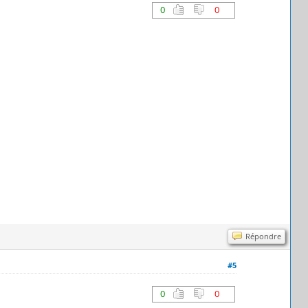
0
0
Répondre
#5
0
0