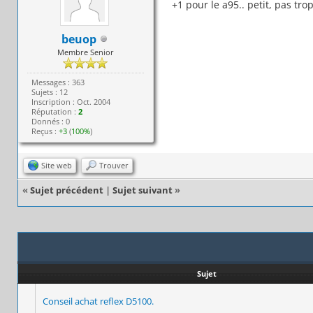
+1 pour le a95.. petit, pas tro
beuop
Membre Senior
Messages : 363
Sujets : 12
Inscription : Oct. 2004
Réputation :
2
Donnés : 0
Reçus :
+3
(
100%
)
Site web
Trouver
«
Sujet précédent
|
Sujet suivant
»
Sujet
Conseil achat reflex D5100.