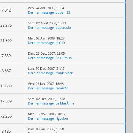
Ven. 24 Avr. 2009, 11:04
7 042
Dernier message
:
bubar_33
Sam. 02 Août 2008, 10:23
28 376
Dernier message
:
papseudo
Mer. 02 Avr. 2008, 18:27
21 809
Dernier message
:
le G.O
Dim. 23 Dec. 2007, 22:05
7 839
Dernier message
:
AnTiCmOs
Lun. 10 Dec. 2007, 21:17
8 667
Dernier message
:
frank black
Ven. 26 Jan. 2007, 16:48
13 089
Dernier message
:
ratou22
Sam. 02 Dec. 2006, 19:48
17 589
Dernier message
:
La MurÃ¨ne
Mer. 15 Nov. 2006, 10:17
72 256
Dernier message
:
rigodon
Dim. 08 Jan. 2006, 10:50
8 185