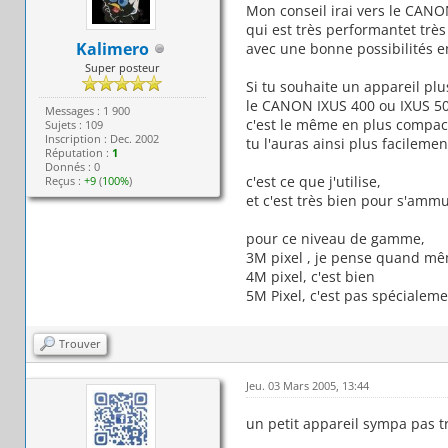
Mon conseil irai vers le CAN
qui est très performantet très
Kalimero
avec une bonne possibilités e
Super posteur
Si tu souhaite un appareil plus
le CANON IXUS 400 ou IXUS 5
Messages : 1 900
c'est le même en plus compact 
Sujets : 109
Inscription : Dec. 2002
tu l'auras ainsi plus facilemen
Réputation :
1
Donnés : 0
c'est ce que j'utilise,
Reçus :
+9
(
100%
)
et c'est très bien pour s'amm
pour ce niveau de gamme,
3M pixel , je pense quand mêm
4M pixel, c'est bien
5M Pixel, c'est pas spécialeme
Trouver
Jeu. 03 Mars 2005, 13:44
un petit appareil sympa pas t