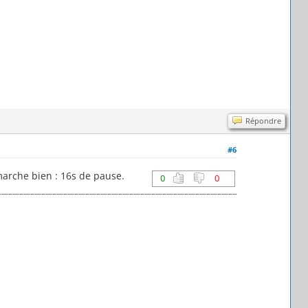
Répondre
#6
marche bien : 16s de pause.
0
0