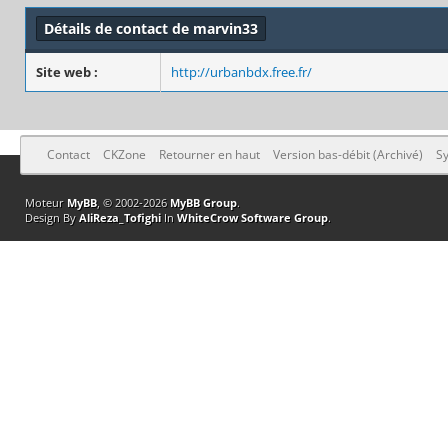
Détails de contact de marvin33
Site web :
http://urbanbdx.free.fr/
Contact
CKZone
Retourner en haut
Version bas-débit (Archivé)
Sy
Moteur
MyBB
, © 2002-2026
MyBB Group
.
Design By
AliReza_Tofighi
In
WhiteCrow Software Group
.