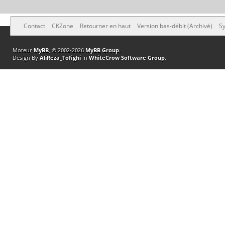
Contact
CKZone
Retourner en haut
Version bas-débit (Archivé)
Sy
Moteur
MyBB
, © 2002-2026
MyBB Group
.
Design By
AliReza_Tofighi
In
WhiteCrow Software Group
.