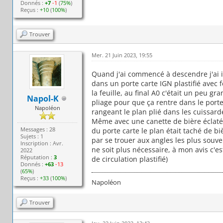
Donnés :
+7
-1
(
75%
)
Reçus :
+10
(
100%
)
Trouver
Mer. 21 Juin 2023, 19:55
Quand j'ai commencé à descendre j'ai i
dans un porte carte IGN plastifié avec 
la feuille, au final A0 c'était un peu g
Napol-K
pliage pour que ça rentre dans le porte
Napoléon
rangeant le plan plié dans les cuissardes
Même avec une canette de bière éclatée 
Messages : 28
du porte carte le plan était taché de bi
Sujets : 1
par se trouer aux angles les plus souvent
Inscription : Avr.
ne soit plus nécessaire, à mon avis c'es
2022
Réputation :
3
de circulation plastifié)
Donnés :
+63
-13
(
65%
)
Reçus :
+33
(
100%
)
Napoléon
Trouver