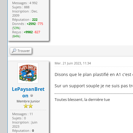
Messages : 4 992
Sujets : 888
Inscription : Dec.
2009
Réputation :
222
Donnés :
+2592
-775
(
53%
)
Reçus :
+9982
-827
(
84%
)
Trouver
Mer. 21 Juin 2023, 11:34
Disons que le plan plastifié en A1 c'es
Sur un support souple je ne suis pas trè
LePaysanBret
on
Toutes blessent, la dernière tue
Membre Junior
Messages : 11
Sujets : 0
Inscription : Juin
2023
Réputation :
0