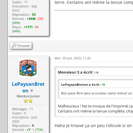
terre. Certains ont même la tenue comp
Sujets : 11
Inscription : Sep
2012
Réputation :
53
Donnés :
+4446
-233
(
90%
)
Reçus :
+1171
-34
(
94%
)
Trouver
Mer. 05 Juil. 2023, 11:20
Monsieur S a écrit :
LePaysanBret
LePaysanBreton a écrit :
on
Bon peut-être sans la couleur camo milouf un 
Membre Junior
Malheureux ! Ne te moque de l'imprimé camo.
Messages : 11
Certains ont même la tenue complète, chap
Sujets : 0
Inscription : Juin
2023
Haha je trouve ça un peu ridicule si on
Réputation :
0
Donnés :
+7
-1
(
75%
)