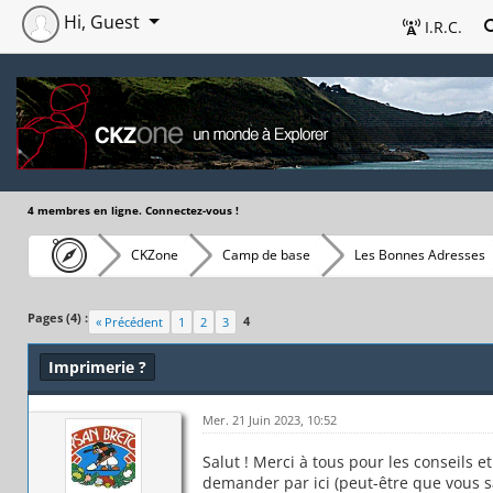
Hi, Guest
I.R.C.
4 membres en ligne. Connectez-vous !
CKZone
Camp de base
Les Bonnes Adresses
Pages (4) :
4
« Précédent
1
2
3
Imprimerie ?
Mer. 21 Juin 2023, 10:52
Salut ! Merci à tous pour les conseils et
demander par ici (peut-être que vous s