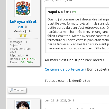
Jeu. 22 Juin 2023, 13:43
Napol-K a écrit :
Quand j'ai commencé à descendre j'ai impr
LePaysanBret
plastifié avec fermeture éclair mais sans pl
on
petite partie du plan s'est retrouvée caché
Membre Junior
parfait. Ca marchait très bien, en rangeant 
fallait c'était top. Même avec une canette de
fermeture du porte carte le plan était taché
Messages : 11
par se trouer aux angles les plus souvent pli
Sujets : 0
nécessaire, à mon avis c'est ce qu'il te faut
Inscription : Juin
2023
Réputation :
0
Donnés :
+7
-1
(
75%
)
Ah mais c'est une super idée merci !
Reçus :
+10
(
100%
)
Ce genre de porte-carte ?
Bon peut-être
Toutes blessent, la dernière tue
Trouver
Lun. 26 Juin 2023, 09:11