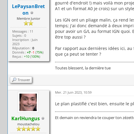
gourré d'endroit !) mais voilà mon proje
LePaysanBret
A1 et un format A0 je crois) sur un styl
on
Membre Junior
Les IGN ont un pliage malin, ça rend les
temps; j'ai donc demandé à deux imprim
pour avoir un G/L au format IGN quoi. 
Messages : 11
Sujets : 0
être top aussi ?
Inscription : Juin
2023
Par rapport aux dernières idées ici, a
Réputation :
0
Donnés :
+7
-1
(
75%
)
que ça peut se tenter ?
Reçus :
+10
(
100%
)
Toutes blessent, la dernière tue
Trouver
Mer. 21 Juin 2023, 10:59
Le plan plastifié c'est bien, ensuite le p
Et demain on reviendra te couper ton zézett
KarlHungus
moustachelou