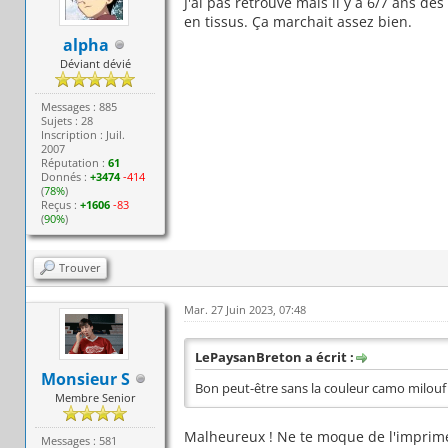
J'ai pas retrouvé mais il y a 6/7 ans de
en tissus. Ça marchait assez bien.
alpha
Déviant dévié
Messages : 885
Sujets : 28
Inscription : Juil.
2007
Réputation :
61
Donnés :
+3474
-414
(
78%
)
Reçus :
+1606
-83
(
90%
)
Trouver
Mar. 27 Juin 2023, 07:48
LePaysanBreton a écrit :
Monsieur S
Bon peut-être sans la couleur camo milouf 
Membre Senior
Malheureux ! Ne te moque de l'imprimé 
Messages : 581