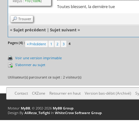
Reçus :
+10
(
100%
)
Toutes blessent, la dernière tue
Trouver
«
Sujet précédent
|
Sujet suivant
»
Pages (4) :
4
« Précédent
1
2
3
Voir une version imprimable
S’abonner au sujet
Utilisateur(s) parcourant ce sujet : 2 visiteur(s)
Contact
CKZone
Retourner en haut
Version bas-débit (Archivé)
Sy
Moteur
MyBB
, © 2002-2026
MyBB Group
.
Design By
AliReza_Tofighi
In
WhiteCrow Software Group
.