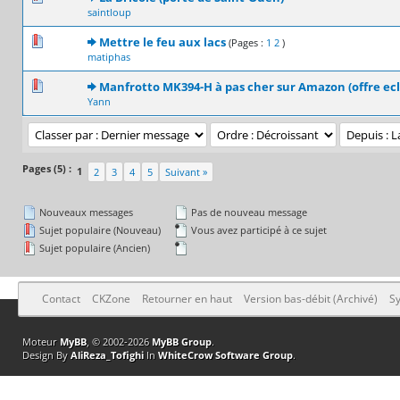
saintloup
0 Votes - 0 sur 5 en moyenne
1
2
3
4
5
Mettre le feu aux lacs
(Pages :
1
2
)
matiphas
0 Votes - 0 sur 5 en moyenne
1
2
3
4
5
Manfrotto MK394-H à pas cher sur Amazon (offre ecl
Yann
Pages (5) :
1
2
3
4
5
Suivant »
Nouveaux messages
Pas de nouveau message
Sujet populaire (Nouveau)
Vous avez participé à ce sujet
Sujet populaire (Ancien)
Contact
CKZone
Retourner en haut
Version bas-débit (Archivé)
Sy
Moteur
MyBB
, © 2002-2026
MyBB Group
.
Design By
AliReza_Tofighi
In
WhiteCrow Software Group
.