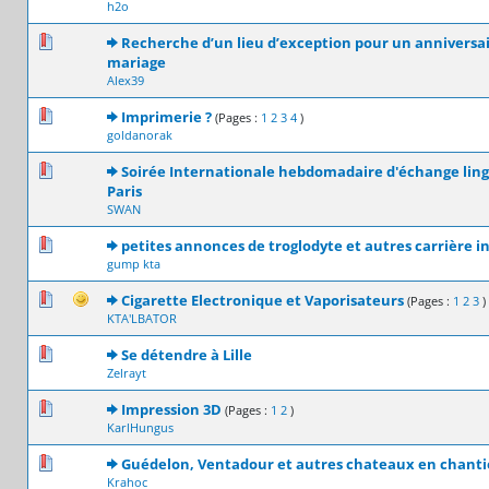
h2o
0 Votes - 0 sur 5 en moyenne
1
2
3
4
5
Recherche d’un lieu d’exception pour un anniversa
mariage
Alex39
0 Votes - 0 sur 5 en moyenne
1
2
3
4
5
Imprimerie ?
(Pages :
1
2
3
4
)
goldanorak
0 Votes - 0 sur 5 en moyenne
1
2
3
4
5
Soirée Internationale hebdomadaire d'échange ling
Paris
SWAN
1 Votes - 5 sur 5 en moyenne
1
2
3
4
5
petites annonces de troglodyte et autres carrière in
gump kta
0 Votes - 0 sur 5 en moyenne
1
2
3
4
5
Cigarette Electronique et Vaporisateurs
(Pages :
1
2
3
)
KTA'LBATOR
0 Votes - 0 sur 5 en moyenne
1
2
3
4
5
Se détendre à Lille
Zelrayt
0 Votes - 0 sur 5 en moyenne
1
2
3
4
5
Impression 3D
(Pages :
1
2
)
KarlHungus
0 Votes - 0 sur 5 en moyenne
1
2
3
4
5
Guédelon, Ventadour et autres chateaux en chanti
Krahoc