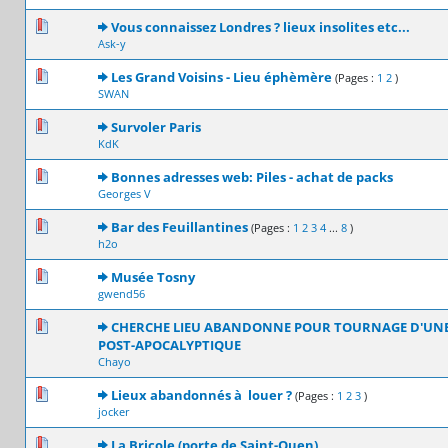
0 Votes - 0 sur 5 en moyenne
1
2
3
4
5
Vous connaissez Londres ? lieux insolites etc...
Ask-y
0 Votes - 0 sur 5 en moyenne
1
2
3
4
5
Les Grand Voisins - Lieu éphèmère
(Pages :
1
2
)
SWAN
0 Votes - 0 sur 5 en moyenne
1
2
3
4
5
Survoler Paris
KdK
0 Votes - 0 sur 5 en moyenne
1
2
3
4
5
Bonnes adresses web: Piles - achat de packs
Georges V
0 Votes - 0 sur 5 en moyenne
1
2
3
4
5
Bar des Feuillantines
(Pages :
1
2
3
4
...
8
)
h2o
0 Votes - 0 sur 5 en moyenne
1
2
3
4
5
Musée Tosny
gwend56
0 Votes - 0 sur 5 en moyenne
1
2
3
4
5
CHERCHE LIEU ABANDONNE POUR TOURNAGE D'UNE
POST-APOCALYPTIQUE
Chayo
0 Votes - 0 sur 5 en moyenne
1
2
3
4
5
Lieux abandonnés à louer ?
(Pages :
1
2
3
)
jocker
0 Votes - 0 sur 5 en moyenne
1
2
3
4
5
La Bricole (porte de Saint-Ouen)