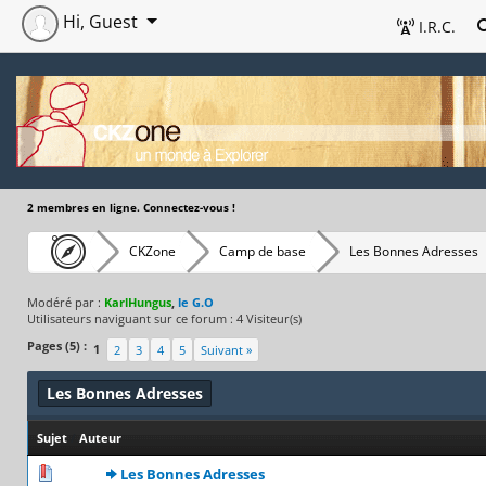
Hi, Guest
I.R.C.
2 membres en ligne. Connectez-vous !
CKZone
Camp de base
Les Bonnes Adresses
Modéré par :
KarlHungus
,
le G.O
Utilisateurs naviguant sur ce forum : 4 Visiteur(s)
Pages (5) :
1
2
3
4
5
Suivant »
Les Bonnes Adresses
Sujet
/
Auteur
0 Votes - 0 sur 5 en moyenne
1
2
3
4
5
Les Bonnes Adresses