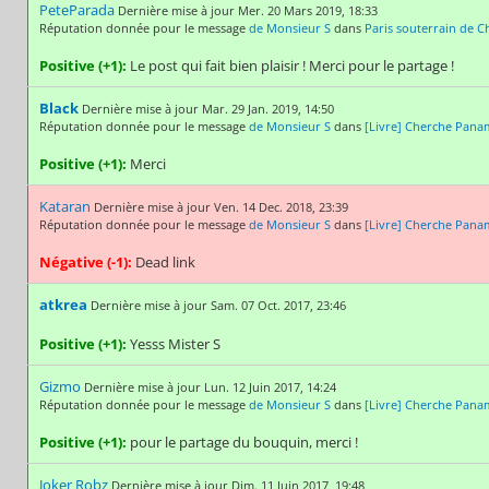
PeteParada
Dernière mise à jour Mer. 20 Mars 2019, 18:33
Réputation donnée pour le message
de Monsieur S
dans
Paris souterrain de C
Positive (+1):
Le post qui fait bien plaisir ! Merci pour le partage !
Black
Dernière mise à jour Mar. 29 Jan. 2019, 14:50
Réputation donnée pour le message
de Monsieur S
dans
[Livre] Cherche Pana
Positive (+1):
Merci
Kataran
Dernière mise à jour Ven. 14 Dec. 2018, 23:39
Réputation donnée pour le message
de Monsieur S
dans
[Livre] Cherche Pana
Négative (-1):
Dead link
atkrea
Dernière mise à jour Sam. 07 Oct. 2017, 23:46
Positive (+1):
Yesss Mister S
Gizmo
Dernière mise à jour Lun. 12 Juin 2017, 14:24
Réputation donnée pour le message
de Monsieur S
dans
[Livre] Cherche Pana
Positive (+1):
pour le partage du bouquin, merci !
Joker Robz
Dernière mise à jour Dim. 11 Juin 2017, 19:48