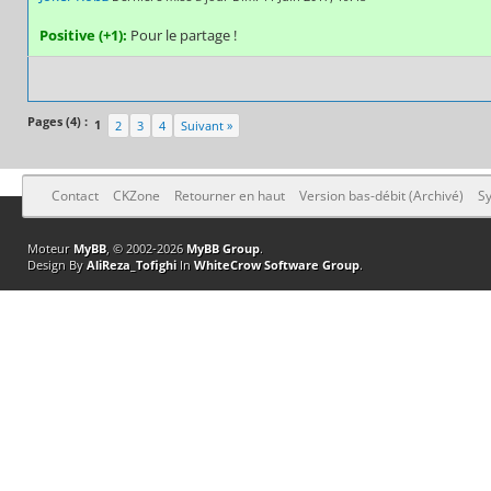
Positive (+1):
Pour le partage !
Pages (4) :
1
2
3
4
Suivant »
Contact
CKZone
Retourner en haut
Version bas-débit (Archivé)
Sy
Moteur
MyBB
, © 2002-2026
MyBB Group
.
Design By
AliReza_Tofighi
In
WhiteCrow Software Group
.