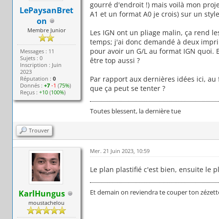
gourré d'endroit !) mais voilà mon proje
LePaysanBret
A1 et un format A0 je crois) sur un styl
on
Membre Junior
Les IGN ont un pliage malin, ça rend les
temps; j'ai donc demandé à deux imprim
pour avoir un G/L au format IGN quoi. 
Messages : 11
Sujets : 0
être top aussi ?
Inscription : Juin
2023
Par rapport aux dernières idées ici, a
Réputation :
0
Donnés :
+7
-1
(
75%
)
que ça peut se tenter ?
Reçus :
+10
(
100%
)
Toutes blessent, la dernière tue
Trouver
Mer. 21 Juin 2023, 10:59
Le plan plastifié c'est bien, ensuite le p
Et demain on reviendra te couper ton zézett
KarlHungus
moustachelou