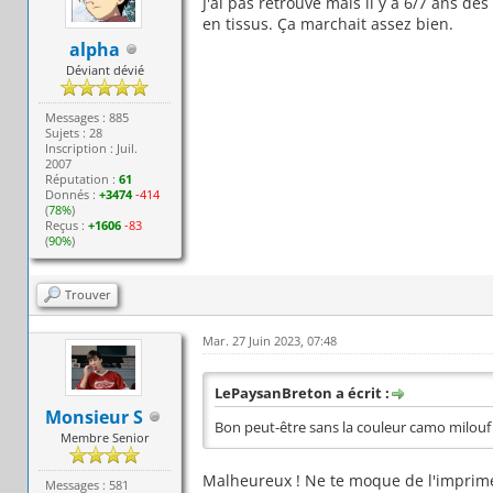
J'ai pas retrouvé mais il y a 6/7 ans de
en tissus. Ça marchait assez bien.
alpha
Déviant dévié
Messages : 885
Sujets : 28
Inscription : Juil.
2007
Réputation :
61
Donnés :
+3474
-414
(
78%
)
Reçus :
+1606
-83
(
90%
)
Trouver
Mar. 27 Juin 2023, 07:48
LePaysanBreton a écrit :
Monsieur S
Bon peut-être sans la couleur camo milouf 
Membre Senior
Malheureux ! Ne te moque de l'imprimé 
Messages : 581