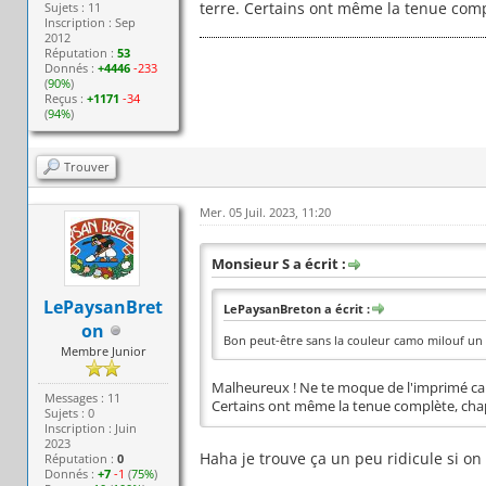
terre. Certains ont même la tenue comp
Sujets : 11
Inscription : Sep
2012
Réputation :
53
Donnés :
+4446
-233
(
90%
)
Reçus :
+1171
-34
(
94%
)
Trouver
Mer. 05 Juil. 2023, 11:20
Monsieur S a écrit :
LePaysanBret
LePaysanBreton a écrit :
on
Bon peut-être sans la couleur camo milouf un 
Membre Junior
Malheureux ! Ne te moque de l'imprimé camo.
Messages : 11
Certains ont même la tenue complète, chap
Sujets : 0
Inscription : Juin
2023
Haha je trouve ça un peu ridicule si on
Réputation :
0
Donnés :
+7
-1
(
75%
)