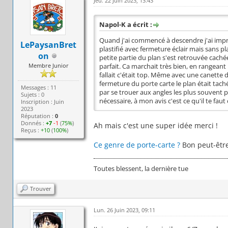
Jeu. 22 Juin 2023, 13:43
Napol-K a écrit :
Quand j'ai commencé à descendre j'ai impr
LePaysanBret
plastifié avec fermeture éclair mais sans pl
on
petite partie du plan s'est retrouvée caché
Membre Junior
parfait. Ca marchait très bien, en rangeant 
fallait c'était top. Même avec une canette de
fermeture du porte carte le plan était taché
Messages : 11
par se trouer aux angles les plus souvent pli
Sujets : 0
nécessaire, à mon avis c'est ce qu'il te faut
Inscription : Juin
2023
Réputation :
0
Donnés :
+7
-1
(
75%
)
Ah mais c'est une super idée merci !
Reçus :
+10
(
100%
)
Ce genre de porte-carte ?
Bon peut-être
Toutes blessent, la dernière tue
Trouver
Lun. 26 Juin 2023, 09:11