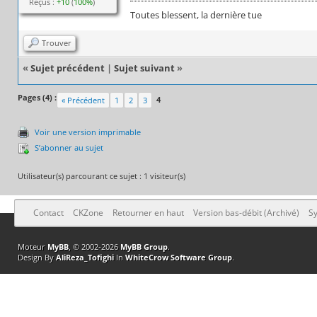
Reçus :
+10
(
100%
)
Toutes blessent, la dernière tue
Trouver
«
Sujet précédent
|
Sujet suivant
»
Pages (4) :
4
« Précédent
1
2
3
Voir une version imprimable
S’abonner au sujet
Utilisateur(s) parcourant ce sujet : 1 visiteur(s)
Contact
CKZone
Retourner en haut
Version bas-débit (Archivé)
Sy
Moteur
MyBB
, © 2002-2026
MyBB Group
.
Design By
AliReza_Tofighi
In
WhiteCrow Software Group
.