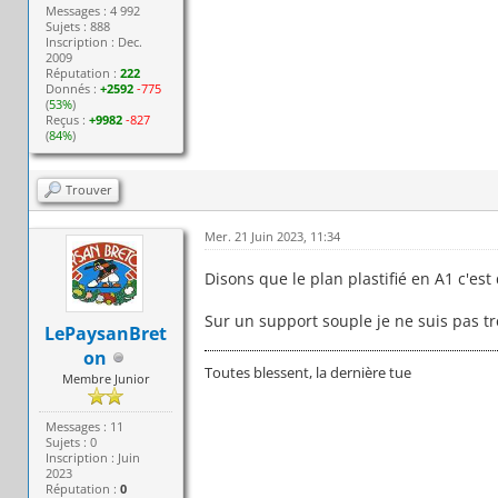
Messages : 4 992
Sujets : 888
Inscription : Dec.
2009
Réputation :
222
Donnés :
+2592
-775
(
53%
)
Reçus :
+9982
-827
(
84%
)
Trouver
Mer. 21 Juin 2023, 11:34
Disons que le plan plastifié en A1 c'es
Sur un support souple je ne suis pas trè
LePaysanBret
on
Toutes blessent, la dernière tue
Membre Junior
Messages : 11
Sujets : 0
Inscription : Juin
2023
Réputation :
0