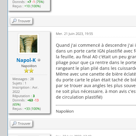
Donnés :
+7
-1
(
75%
)
Reçus :
+10
(
100%
)
Trouver
Mer. 21 Juin 2023, 19:55
Quand j'ai commencé à descendre j'ai i
dans un porte carte IGN plastifié avec 
la feuille, au final A0 c'était un peu g
Napol-K
pliage pour que ça rentre dans le porte
Napoléon
rangeant le plan plié dans les cuissardes
Même avec une canette de bière éclatée 
Messages : 28
du porte carte le plan était taché de bi
Sujets : 1
par se trouer aux angles les plus souvent
Inscription : Avr.
ne soit plus nécessaire, à mon avis c'es
2022
Réputation :
3
de circulation plastifié)
Donnés :
+63
-13
(
65%
)
Reçus :
+33
(
100%
)
Napoléon
Trouver