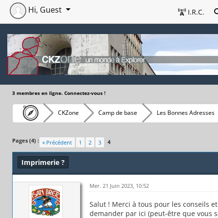
Hi, Guest
I.R.C.
3 membres en ligne. Connectez-vous !
CKZone
Camp de base
Les Bonnes Adresses
Pages (4) :
4
« Précédent
1
2
3
Imprimerie ?
Mer. 21 Juin 2023, 10:52
Salut ! Merci à tous pour les conseils et
demander par ici (peut-être que vous s