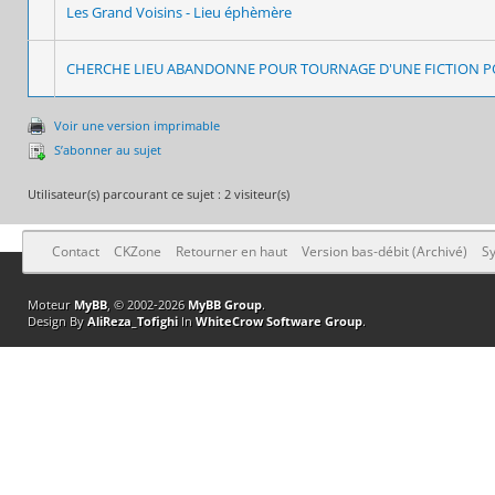
Les Grand Voisins - Lieu éphèmère
CHERCHE LIEU ABANDONNE POUR TOURNAGE D'UNE FICTION P
Voir une version imprimable
S’abonner au sujet
Utilisateur(s) parcourant ce sujet : 2 visiteur(s)
Contact
CKZone
Retourner en haut
Version bas-débit (Archivé)
Sy
Moteur
MyBB
, © 2002-2026
MyBB Group
.
Design By
AliReza_Tofighi
In
WhiteCrow Software Group
.