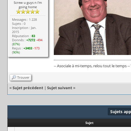
Screw u guys n I'm
going home
Messages : 1 228
Sujets : 0
Inscription : Jan.
2015
Réputation :
83
Donnés :
+7272
-494
(
87%
)
Reçus :
+3403
-173
(
90%
)
-- Asociale à mi-temps, relou tout le temps --
Trouver
«
Sujet précédent
|
Sujet suivant
»
Sujets ap
Sujet