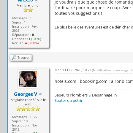
Je voudrais quelque chose de romantiq
Membre Junior
l’ordinaire pour marquer le coup. Avez-
toutes vos suggestions !
Messages : 3
Sujets : 1
Inscription : Fév.
La plus belle des aventures est de dénicher 
2026
Réputation :
0
Donnés :
+1
(
100%
)
Reçus :
-4
(
-100%
)
Trouver
Mer. 11 Fév. 2026, 10:22
(Modification du message : 
hotels.com ; boooking.com ; airbnb.com
Georges V
Sapeurs Plombiers
&
Dépannage TV
stagiaire chez 52 sur le
Sauter ou pétrir
web
Messages : 2 127
Sujets : 18
Inscription : Nov.
2013