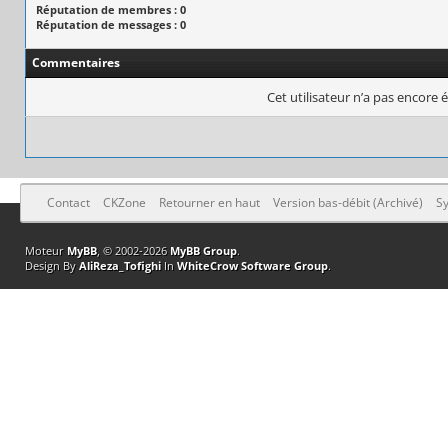
Réputation de membres : 0
Réputation de messages : 0
Commentaires
Cet utilisateur n’a pas encore é
Contact
CKZone
Retourner en haut
Version bas-débit (Archivé)
Sy
Moteur
MyBB
, © 2002-2026
MyBB Group
.
Design By
AliReza_Tofighi
In
WhiteCrow Software Group
.