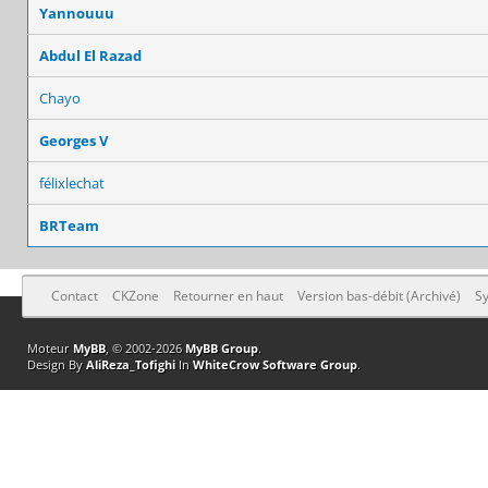
Yannouuu
Abdul El Razad
Chayo
Georges V
félixlechat
BRTeam
Contact
CKZone
Retourner en haut
Version bas-débit (Archivé)
Sy
Moteur
MyBB
, © 2002-2026
MyBB Group
.
Design By
AliReza_Tofighi
In
WhiteCrow Software Group
.