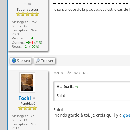
H
Je suis à côté de la plaque...et c'est le cas de l
Super posteur
Messages : 1 252
Sujets : 45
Inscription : Nov.
2003
Réputation :
4
Donnés :
+6
-1
(
71%
)
Reçus :
+24
(
100%
)
Site web
Trouver
Mer. 01 Fév. 2023, 16:22
H a écrit :
Salut
Tochi
Remblayé
Salut,
Prends garde à toi, je crois qu'il y a
que
Messages : 577
Sujets : 13
Inscription : Mai
2017