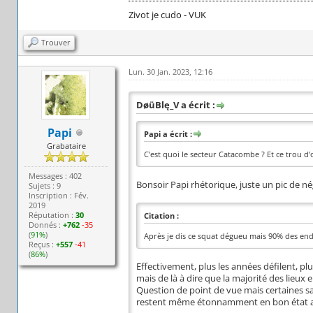
Zivot je cudo - VUK
Trouver
Lun. 30 Jan. 2023, 12:16
DøüBlę_V a écrit :
Papi
Papi a écrit :
Grabataire
C'est quoi le secteur Catacombe ? Et ce trou d'
Messages : 402
Bonsoir Papi rhétorique, juste un pic de né
Sujets : 9
Inscription : Fév.
2019
Réputation :
30
Citation :
Donnés :
+762
-35
(
91%
)
Après je dis ce squat dégueu mais 90% des end
Reçus :
+557
-41
(
86%
)
Effectivement, plus les années défilent, pl
mais de là à dire que la majorité des lieux
Question de point de vue mais certaines sal
restent même étonnamment en bon état a