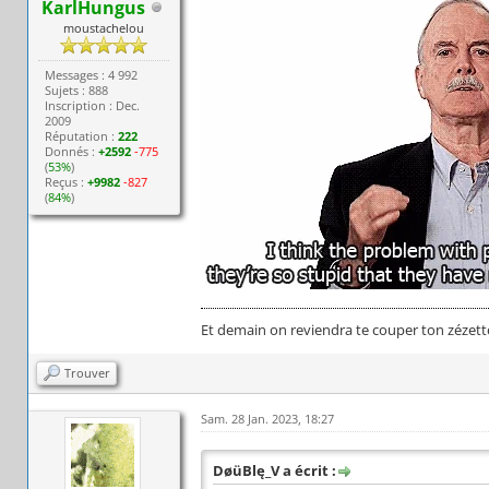
KarlHungus
moustachelou
Messages : 4 992
Sujets : 888
Inscription : Dec.
2009
Réputation :
222
Donnés :
+2592
-775
(
53%
)
Reçus :
+9982
-827
(
84%
)
Et demain on reviendra te couper ton zézett
Trouver
Sam. 28 Jan. 2023, 18:27
DøüBlę_V a écrit :