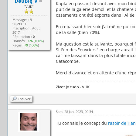
DøüBlę_V
Kapla en passant devant avec mon binô
"VUK"
puit de la galerie démoli et la chatière
ossements ont été exporté dans l'Allée
Messages : 9
Sujets : 1
En repassant hier soir j'ai même pu co
Inscription : Août
de la salle (bien 70%).
2017
Réputation :
0
Donnés :
+26
(
100%
)
Ma question est la suivante, pourquoi 
Reçus :
+9
(
100%
)
Si l'un des "ouvriers" en charge aurait 
car me laissant dans la plus totale inc
Catacombe.
Merci d'avance et en attente d'une ré
Zivot je cudo - VUK
Trouver
Sam. 28 Jan. 2023, 09:34
Tu connais le concept du
rasoir de Han