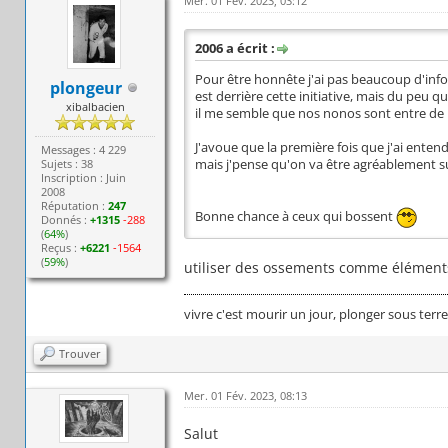
Mer. 01 Fév. 2023, 03:12
2006 a écrit :
Pour être honnête j'ai pas beaucoup d'infos
plongeur
est derrière cette initiative, mais du peu q
xibalbacien
il me semble que nos nonos sont entre de 
J'avoue que la première fois que j'ai entend
Messages : 4 229
Sujets : 38
mais j'pense qu'on va être agréablement su
Inscription : Juin
2008
Réputation :
247
Bonne chance à ceux qui bossent
Donnés :
+1315
-288
(
64%
)
Reçus :
+6221
-1564
(
59%
)
utiliser des ossements comme éléments 
vivre c'est mourir un jour, plonger sous terr
Trouver
Mer. 01 Fév. 2023, 08:13
Salut