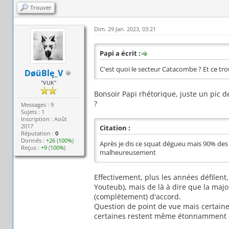
Trouver
Dim. 29 Jan. 2023, 03:21
Papi a écrit :
C'est quoi le secteur Catacombe ? Et ce tro
DøüBlę_V
"VUK"
Bonsoir Papi rhétorique, juste un pic d
?
Messages : 9
Sujets : 1
Inscription : Août
2017
Citation :
Réputation :
0
Donnés :
+26
(
100%
)
Après je dis ce squat dégueu mais 90% des 
Reçus :
+9
(
100%
)
malheureusement
Effectivement, plus les années défilent
Youteub), mais de là à dire que la majo
(complètement) d'accord.
Question de point de vue mais certaines
certaines restent même étonnamment e