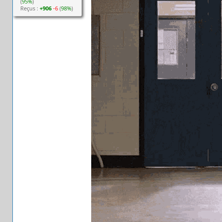
(
95%
)
Reçus :
+906
-6
(
98%
)