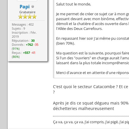
Salut tout le monde,
Papi
Grabataire
Je me permet de créer ce sujet car à mon 
passant devant avec mon binôme, effective
démoli et la chatière d'accès ouverte dans 
Messages : 402
Sujets : 9
l'Allée des Deux Carrefours.
Inscription : Fév.
2019
En repassant hier soir j'ai même pu consta
Réputation :
30
(bien 70%).
Donnés :
+762
-35
(
91%
)
Reçus :
+557
-41
Ma question est la suivante, pourquoi fair
(
86%
)
Si l'un des "ouvriers" en charge aurait l'am
laissant dans la plus totale incompréhensi
Merci d'avance et en attente d'une répon
C'est quoi le secteur Catacombe ? Et ce
?
Après je dis ce squat dégueu mais 90% 
déchetteries malheureusement
Ça va, ça va, ça va, j’ai compris, j’ai pigé, j’ai 