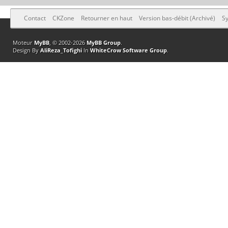
Contact
CKZone
Retourner en haut
Version bas-débit (Archivé)
Sy
Moteur
MyBB
, © 2002-2026
MyBB Group
.
Design By
AliReza_Tofighi
In
WhiteCrow Software Group
.