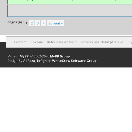
Pages (4) :
1
2
3
4
Suivant »
Contact
CKZone
Retourner en haut
Version bas-débit (Archivé)
Sy
Moteur
MyBB
, © 2002-2026
MyBB Group
.
Design By
AliReza_Tofighi
In
WhiteCrow Software Group
.