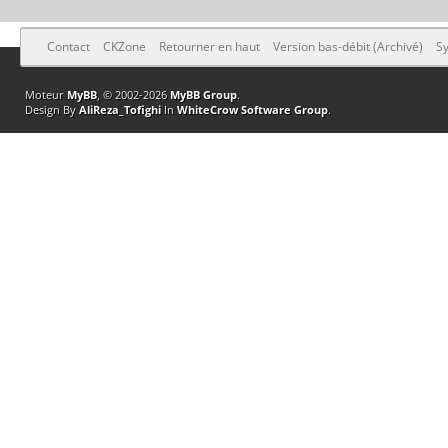
Contact
CKZone
Retourner en haut
Version bas-débit (Archivé)
Sy
Moteur
MyBB
, © 2002-2026
MyBB Group
.
Design By
AliReza_Tofighi
In
WhiteCrow Software Group
.