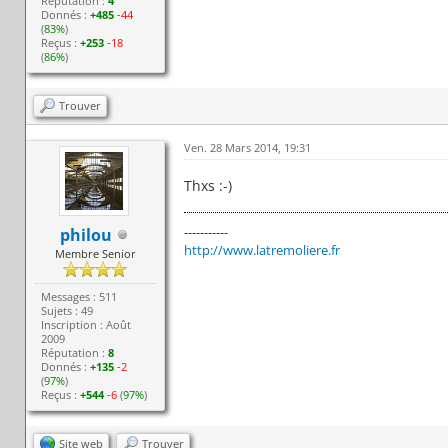
Réputation :
4
Donnés :
+485
-44
(
83%
)
Reçus :
+253
-18
(
86%
)
Trouver
Ven. 28 Mars 2014, 19:31
Thxs :-)
-----------
philou
http://www.latremoliere.fr
Membre Senior
Messages : 511
Sujets : 49
Inscription : Août
2009
Réputation :
8
Donnés :
+135
-2
(
97%
)
Reçus :
+544
-6
(
97%
)
Site web
Trouver