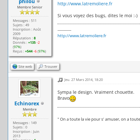
philou
http://www.latremoliere.fr
Membre Senior
Si vous voyez des bugs, dites le moi :-)
Messages : 511
Sujets : 49
Inscription : Août
-----------
2009
http://www.latremoliere.fr
Réputation :
8
Donnés :
+135
-2
(
97%
)
Reçus :
+544
-6
(
97%
)
Site web
Trouver
Jeu. 27 Mars 2014, 18:20
Sympa le design. Vraiment chouette.
Bravo
Echinorex
Membre
" On a toute la vie pour s' amuser, on a tout
Messages : 149
Sujets : 0
Inscription : Juin
2013