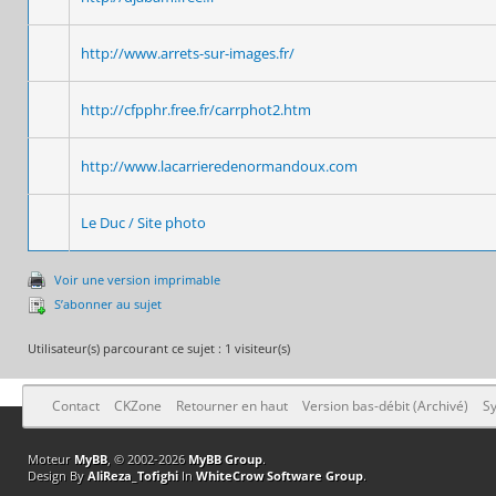
http://www.arrets-sur-images.fr/
http://cfpphr.free.fr/carrphot2.htm
http://www.lacarrieredenormandoux.com
Le Duc / Site photo
Voir une version imprimable
S’abonner au sujet
Utilisateur(s) parcourant ce sujet : 1 visiteur(s)
Contact
CKZone
Retourner en haut
Version bas-débit (Archivé)
Sy
Moteur
MyBB
, © 2002-2026
MyBB Group
.
Design By
AliReza_Tofighi
In
WhiteCrow Software Group
.